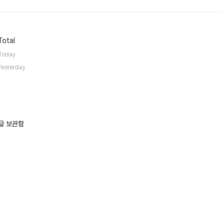
Total
Today
Yesterday
글 보관함