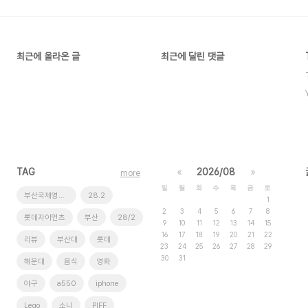
최근에 올라온 글
최근에 달린 댓글
TAG
«
2026/08
»
more
일
월
화
수
목
금
토
부산국제영화제
28.2
1
2
3
4
5
6
7
8
롯데자이언츠
부산
28/2
9
10
11
12
13
14
15
16
17
18
19
20
21
22
리뷰
부산대
롯데
23
24
25
26
27
28
29
30
31
해운대
음식
영화
야구
a550
iphone
Lego
소니
PIFF