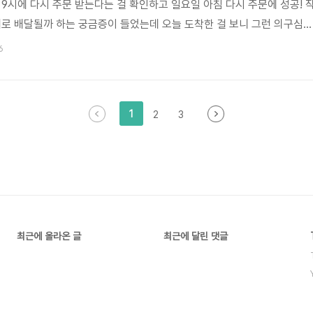
 9시에 다시 주문 받는다는 걸 확인하고 일요일 아침 다시 주문에 성공! 
대로 배달될까 하는 궁금증이 들었는데 오늘 도착한 걸 보니 그런 의구심은
 데워먹으면 딱 오미사꿀빵 가게에서 사먹던 그 맛 그대로일듯! 진공 포
6
르진 않았다 아~ 이 맛이야~ www.omisa.co.kr
1
2
3
최근에 올라온 글
최근에 달린 댓글