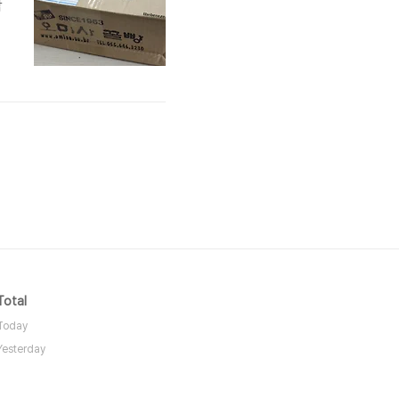
작
Total
Today
Yesterday