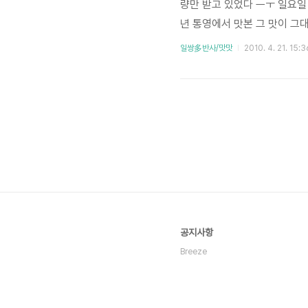
량만 받고 있었다 ㅡㅜ 일요일
년 통영에서 맛본 그 맛이 그
괜한 것이었다 ㅎㅎ 전자렌지에
일쌍多반사/맛맛
2010. 4. 21. 15:3
장은 아니었는데, 배송이 빨라 마
공지사항
Breeze