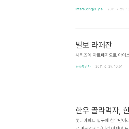
IntereSting/sTyle
2011. 7. 23. 1
빌보 라떼잔
시티즈에 아르페지오로 아이스아
일쌍多반사
2011. 6. 29. 10:51
한우 골라먹자, 
롯데아파트 입구에 한우만이라는
로 바뀐건지;; (이걸 이제야 