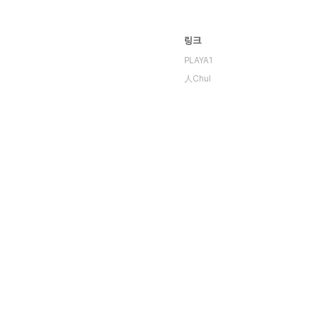
링크
PLAYA1
人Chul