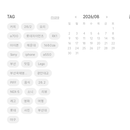
TAG
«
2026/08
»
more
일
월
화
수
목
금
토
커피
28/2
요리
1
2
3
4
5
6
7
8
a700
롯데자이언츠
RX1
9
10
11
12
13
14
15
16
17
18
19
20
21
22
아이폰
해운대
1680za
23
24
25
26
27
28
29
30
31
Sony
iphone
a550
부산
맛집
Lego
부산국제영화제
광안대교
PIFF
음식
28.2
NEX-5
소니
리뷰
레고
영화
여행
롯데
사진
부산대
야구