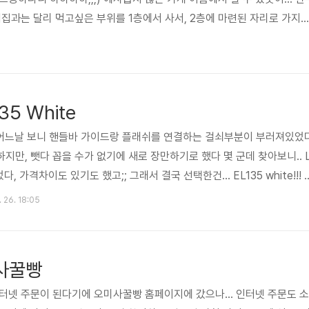
기집과는 달리 먹고싶은 부위를 1층에서 사서, 2층에 마련된 자리로 가지
은 곳이다 1층은 마치 정육점 분위기 ㅎㅎ 마음에 드는 부위를 고르고 계
리가 고른 고기! 치맛살, 안거미, 채끝 다른 곳보단 저렴하긴 하나, 역시
졸래 올라가서 자리를 잡으면 그제서야 세팅이 되기 시작한다 역시나 숯불
안거미를 구워볼까나 이번엔 치맛살 그나마 저렴한 채끝은 맨마지막에 집..
35 White
.. 어느날 보니 핸들바 가이드랑 플래쉬를 연결하는 걸쇠부분이 부러져있었
지만, 뺏다 꼽을 수가 없기에 새로 장만하기로 했다 몇 군데 찾아보니.. 
 가격차이도 있기도 했고;; 그래서 결국 선택한건... EL135 white!!! 
스트에 달아주면 딱 일꺼 같더라 주문! ㅎㅎ 패키지는 예전 검은색과 비슷
. 26. 18:05
들바가이드, 배터리, 메뉴얼(?) 라이트는 위쪽 덮개를 밀어서 열면 배터리
이드에 탈착하면 이런 모습이~ 흰색이 좀 깔끔해보인다 배터리를 넣고 덮
격이 있는거 같다 뽑기운이 없어서인지는 모르겠지만 덮개..
사꿀빵
터넷 주문이 된다기에 오미사꿀빵 홈페이지에 갔으나... 인터넷 주문도 소