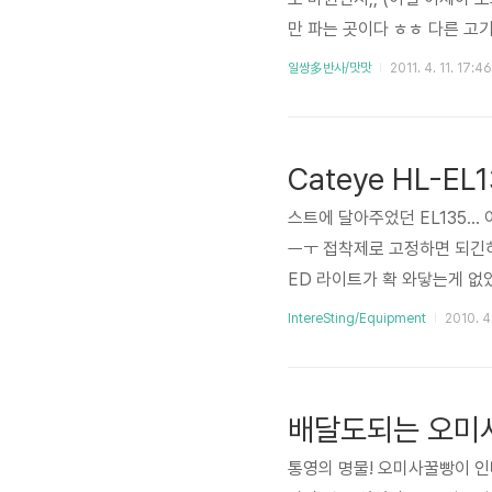
만 파는 곳이다 ㅎㅎ 다른 고
가서 구워먹을 수 있도록 해놓
일쌍多반사/맛맛
2011. 4. 11. 17:46
해서 2층으로 올라가면 된다 우
한우는 한우다 2층으로 졸래
이 들어오고, 밑반찬이 슉슉 
Cateye HL-EL1
스트에 달아주었던 EL135.
ㅡㅜ 접착제로 고정하면 되긴하
ED 라이트가 확 와닿는게 없었다,
색이 나왔다니 와우~ 흰둥이 
IntereSting/Equipment
2010. 4
한듯 전체 구성품 라이트, 핸
넣도록 되어있다 AA 2개 가
를 닫아보니 스위치부분에 유
배달도되는 오미
통영의 명물! 오미사꿀빵이 인