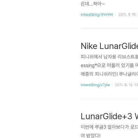
은데...하아~
IntereSting/무비무비
2011. 9. 19.
Nike LunarGli
피니쉬에서 남자용 리브스트롱도 
essing*으로 머물러 있기를 
애증의 피니쉬라인! 루나글라
이들의 관심을 끌었던 모델이다
IntereSting/sTyle
2011. 8. 12. 1
탄식 섞인 불만이 나오고...
롱! 때문에 샀다ㅋ 아 리브스트
LunarGlide+3 
이번에 루글3 알아보다가 로
야 받았다!