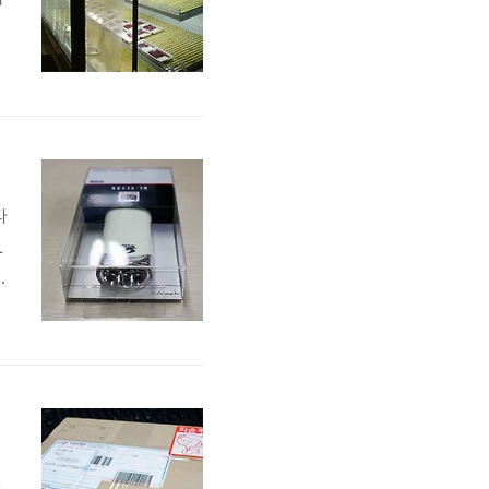
고
산
다
L
흰
를
개