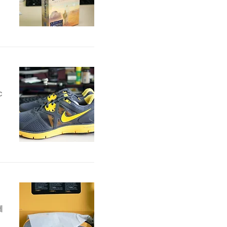
c
은
제