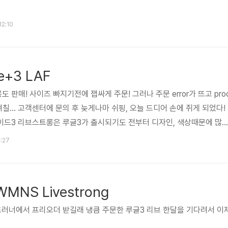
 12:10
de+3 LAF
판매! 사이즈 빠지기전에 잽싸게 주문! 그러나 주문 error가 뜨고 pro
며칠... 고객센터에 문의 후 늦게나마 쉬핑, 오늘 드디어 손에 쥐게 되었다!
이드3 리브스트롱은 루글3가 출시되기도 전부터 디자인, 색상때문에 많
 하지만... 남자용 리브스트롱이 실제 색상이 검노가 아닌 짙은회색노라
3:27
 검노가 아닌 리브스트롱을 사야하나 말아야하나 했었지만, 그래도 리브스트
롱이 뭔지! 검노였으면 더 좋았을텐데... 이제 운동할 일만 남았다!
WMNS Livestrong
드러너에서 프리오더 받길래 냉큼 주문한 루글3 리브 한달을 기다려서 이