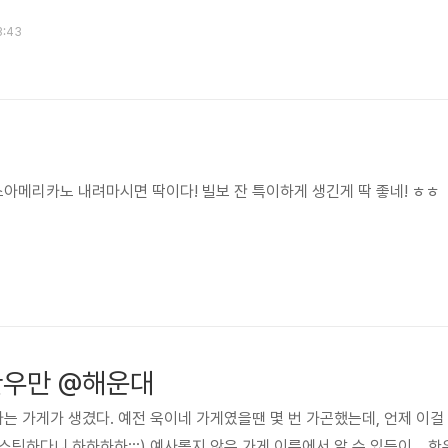
3:43
메리카노 내려마시면 딱이다! 빌보 잔 특이하게 생긴게 딱 좋네! ㅎㅎ
한우만 @해운대
 가게가 생겼다. 예전 욱이네 가게였을땐 몇 번 가곤했는데, 언제 이걸
포스팅하다니 하하하하;;;) 예사롭지 않은 가게 이름에서 알 수 있듯이... 한