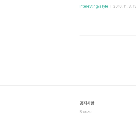
IntereSting/sTyle
2010. 11. 8. 1
공지사항
Breeze