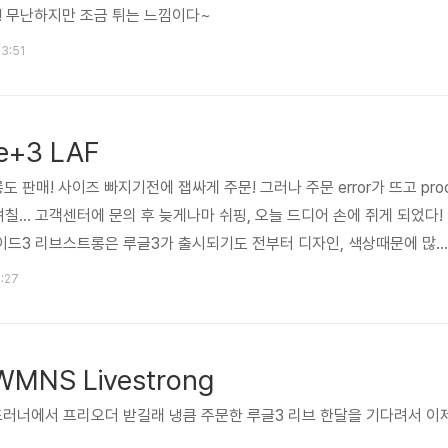
! 무난하지만 조금 튀는 느낌이다~
23:51
de+3 LAF
판매! 사이즈 빠지기전에 잽싸게 주문! 그러나 주문 error가 뜨고 pro
며칠... 고객센터에 문의 후 늦게나마 쉬핑, 오늘 드디어 손에 쥐게 되었다!
이드3 리브스트롱은 루글3가 출시되기도 전부터 디자인, 색상때문에 많
 하지만... 남자용 리브스트롱이 실제 색상이 검노가 아닌 짙은회색노라
3:27
 검노가 아닌 리브스트롱을 사야하나 말아야하나 했었지만, 그래도 리브스트
롱이 뭔지! 검노였으면 더 좋았을텐데... 이제 운동할 일만 남았다!
WMNS Livestrong
드러너에서 프리오더 받길래 냉큼 주문한 루글3 리브 한달을 기다려서 이