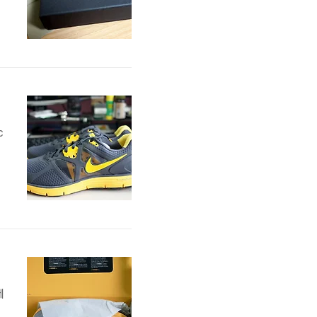
c
은
제