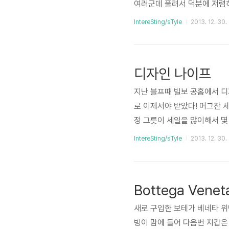
여러군데 풀려서 덕분에 저렴
이드 윙팁도 있지만, 스웨이드
IntereSting/sTyle
2013. 12. 30.
사이즈가 없어서 못 구했지만 
하다 네이비 가죽 윙팁 중창이
느낌으론 중창이 루나 러닝화
디자인 나이프
는 느낌..
지난 블프때 빌보 공홈에서 디
로 이제서야 받았다! 머그잔 
정 그릇이 세일을 많이해서 
판~ 완충재를 넉넉하게 넣어주
IntereSting/sTyle
2013. 12. 30.
이의 박스 이번에 산 머그잔과
Bottega Veneta
새로 구입한 보테가 베네타 
빙이 맘에 들어 다음번 지갑은