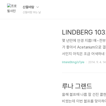
산들바람
산들바람 부는 날
LINDBERG 103
몇 년만에 안경 지름! 예~전
가 좋아서 Acetanium으로
서인지 아직은 조금 어색하네 
IntereSting/sTyle
2014. 9. 4. 1
루나 그랜드
올해 블프때 나름 잘 건진 콜한
비쌌는데 이번 블프를 맞이하