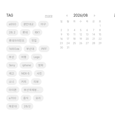
TAG
«
2026/08
»
more
일
월
화
수
목
금
토
a550
광안대교
야구
1
2
3
4
5
6
7
8
28.2
롯데
RX1
9
10
11
12
13
14
15
16
17
18
19
20
21
22
롯데자이언츠
맛집
23
24
25
26
27
28
29
30
31
1680za
부산대
PIFF
부산
여행
Lego
Sony
iphone
영화
레고
NEX-5
사진
소니
커피
리뷰
아이폰
부산국제영화제
a700
음식
요리
해운대
28/2