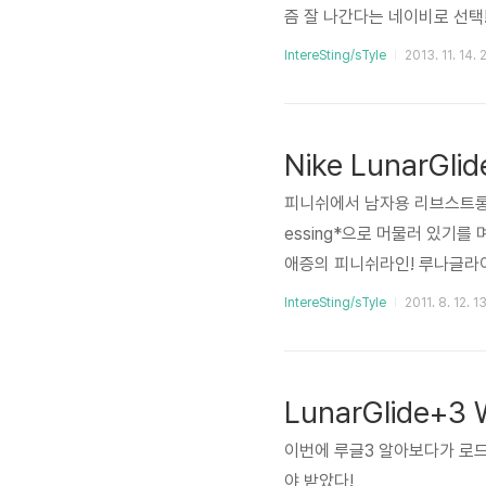
즘 잘 나간다는 네이비로 선택
IntereSting/sTyle
2013. 11. 14. 
Nike LunarGli
피니쉬에서 남자용 리브스트롱도 
essing*으로 머물러 있기를 
애증의 피니쉬라인! 루나글라
이들의 관심을 끌었던 모델이다
IntereSting/sTyle
2011. 8. 12. 1
탄식 섞인 불만이 나오고...
롱! 때문에 샀다ㅋ 아 리브스트
LunarGlide+3 
이번에 루글3 알아보다가 로
야 받았다!