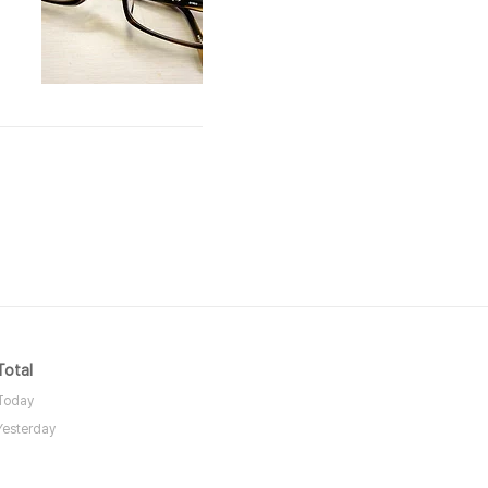
Total
Today
Yesterday