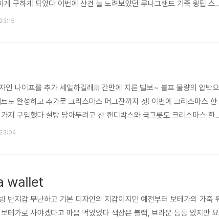
하게 구하게 되었다 이번에 산건 늘 노려보았던 루나그랜드 가죽 윙팁 스
는 역시나 관리가... 가죽 윙팁중에 제일 잘 나가는 흰중창에 검은색 가죽
 23:15
무난한 윙팁으로 잘 산거 같다 카라멜 가죽 윙팁 중창이 검은색이라 무난
 핑크색이긴 하지만 크게 튀지는 않는다 며칠 루나그랜드 윙팁을 신어본
의 그것과 동일해서인지 발이 편하다 오래 걷거나 신고 있어도 발이 아프
자인 나이프를 추가 세일하길래!!! 간만에 지른 빌보~ 블프 물량의 압박
세트도 완성하고 추가로 크리스마스 머그잔까지 겟! 이번에 크리스마스 한
몇 가지 구입했다 설탕 담아두려고 산 캔디박스와 국그릇도 크리스마스 한
어서 깨질 염려가 없다 머그잔이나 작은 그릇을 주문하면 오는 6개 칸막
 23:04
 캔디박스, 스푼 그리고 디자인 나이프 머그잔 세트 완성~
 wallet
위빙 반지갑 무난하고 기본 디자인의 지갑이지만 예전부터 보테가의 가죽 
 보테가로 사야겠다고 마음 먹었었다 색상은 블랙, 브라운 등등 있지만 요