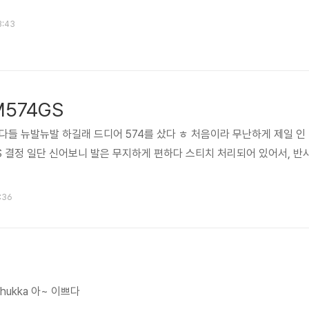
3:43
M574GS
다들 뉴발뉴발 하길래 드디어 574를 샀다 ㅎ 처음이라 무난하게 제일 인
GS 결정 일단 신어보니 발은 무지하게 편하다 스티치 처리되어 있어서, 반
9:36
Chukka 아~ 이쁘다