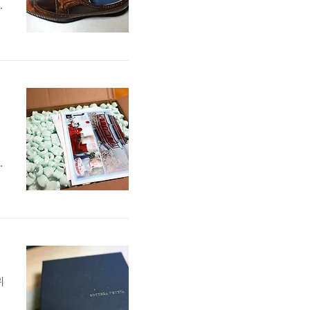
웨
은
다
으
정
위