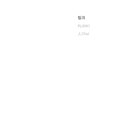
링크
PLAYA1
人Chul