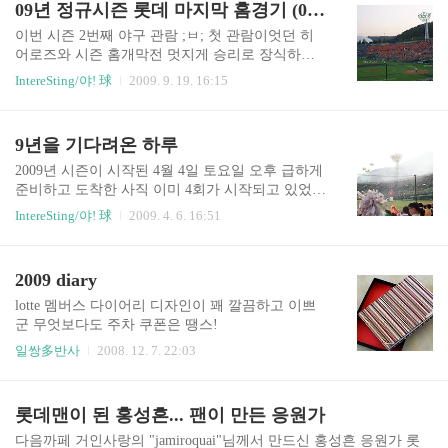
09년 정규시즌 롯데 마지막 홈경기 (0918)
이번 시즌 2번째 야구 관람 ;ㅂ; 첫 관람이엇던 히
어로즈와 시즌 홈개막전 멋지게 승리로 장식하고
두번쨰 관람이라... 게다가 홈 마지막 경기라... 겨
IntereSting/야! 球
2009. 9. 19. 16:15
우겨우 예매를 하고 두근반세근반 가슴을 안고 사
직으로 향했다~ 집더하기(;ㅁ;)에서 닭과 음료를 푸
짐하게 사고 예매해둔 3루쪽 S석으로 고고 6시쯤
9년을 기다려온 하루
자리를 잡고 관람 준비중 히어로즈 선수들의 연습
이 한창이다 경기 시작전 롯데 선수들의 감사(?) 인
2009년 시즌이 시작된 4월 4일 토요일 오후 급하게
사 다음주 개봉하는 "나는 갈매기다" 롯데와 사직
준비하고 도착한 사직 이미 4회가 시작되고 있었다
구장에 관한 영화, 기대! +_+ 역시 사직! 1,380,018
올해부터 바뀐 내야지정석 덕분에 늦었지만, 예약
IntereSting/야! 球
2009. 4. 6. 16:51
명 관중 돌파 자 이젠 오늘의 선발 선수들~ 선발 다
한 자리에서 관람을 했다 오랜만에 목놓아 소리질
승왕, 탈삼진왕을 노리고 있는 조핑크~ 조정훈 선
러보고 같이간 친구는 작년 플옵때 왔으면서도, 너
수 1번 타자, 야구밖에 모르는 바보 김주찬 선수 2
무 오랜만에 와서 어색하다고 한다 ㅎㅎ 9년만의
2009 diary
번 타자, 이승화 선수 3번 타자, 조반장 조성환 ..
홈 개막전! 이젠 매년마다 홈에서 개막전을 했으면
한다 거인의 근성을 보여다오.... 3루 지정석 A 역
lotte 멤버스 다이어리 디자인이 꽤 깔끔하고 이쁘
전 후, 부산갈매기가 시작되고 3-2 역전승 후 대낮
군 무엇보다도 주차 쿠폰은 땡스!
에 불꽃을 쏘는건 무슨 센스 ;ㅁ; 집더하기에서 급
일쌍多반사
2008. 12. 7. 22:03
하게 공수해온 불고기피자... 저렴한 가격이라 용서
한다 (ㅡ_-);;
롯데맨이 된 홍성흔... 팬이 만든 응원가
다음까페 거인사랑의 "jamiroquai"님께서 만드신 홍성흔 응원가 롯