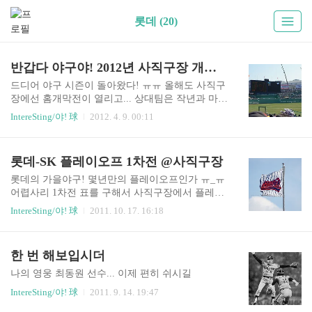
롯데 (20)
반갑다 야구야! 2012년 사직구장 개막전
드디어 야구 시즌이 돌아왔다! ㅠㅠ 올해도 사직구
장에선 홈개막전이 열리고... 상대팀은 작년과 마찬
가지로 한화, 류현진이다 작년 개막전의 류현진을
IntereSting/야! 球
2012. 4. 9. 00:11
생각하면 걱정이 되진 않겠지만, 야구란 모르는것
게다가 류현진이라면... 승리를 장담할 수 없는 경
기다! 롯데 선발은 타미, 전력상으론 롯데가 약간
롯데-SK 플레이오프 1차전 @사직구장
불리하다고 판단했다 예매를 빨리한다고 했지만,
클릭하다보니 이미 선점된 좌석 ㅠㅠ 겨우겨우 구
롯데의 가을야구! 몇년만의 플레이오프인가 ㅠ_ㅠ
한 3루A석에서 경기를 관람했다 오랜만에 맡는 야
어렵사리 1차전 표를 구해서 사직구장에서 플레이
구 냄새 ㅎㅎ 한화의 선발! 류현진의 연속 투구 장
오프 역사의 현장에서 함께 했다 3루 P가에서 봤는
IntereSting/야! 球
2011. 10. 17. 16:18
면, 겨우 찍어서 건진 샷 이번 시즌부터 4번 이대호
데... S석이랑 별다르지도 않는 좌석에 특히나 P가
가 빠진 자리를 메꾸는 4번 홍선흔! 5번 강민호! 잘
는 나,다에 비해 계단이 너무 낮게 설치되어 있어서
해라잉~ 1회초 조성환의 솔로 홈런으로 롯데가 앞
앞사람 머리들로 시야가 다 가리는 -_-^ 아~ 이거좀
한 번 해보입시더
선 가운데, 꾸역꾸역 막아낸 타미를 뒤로 하고 강영
개보수 안되는가;;; P가는 왜 35000원이나 받는 자
식이 올라왔고, 원포인..
리인지 모르겠다 예전 갈매기 3마리 사직구장 하늘
나의 영웅 최동원 선수... 이제 편히 쉬시길
에 띄웠던걸 생각하면 이번엔 소소한 분위기였다
IntereSting/야! 球
2011. 9. 14. 19:47
이 정도 야구공 풍선이 1,3루에 하나씩 11번이 영구
결번이 되고난 뒤로 간 사직구장... 11번이 3루쪽