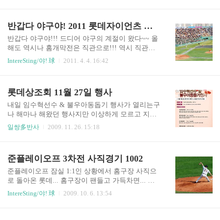
외야 펜스에 ㅠ_ㅠ 최강롯데! 플레이오프 1차전 스
타팅라인업 경기 시작 직전 살짝 몸을 풀기 위해 그
반갑다 야구야! 2011 롯데자이언츠 홈 개막전
라운드에 나온 롯데 선수들 플레이오프 1차전 시구
는..
반갑다 야구야!!! 드디어 야구의 계절이 왔다~~ 올
해도 역시나 홈개막전은 직관으로!!! 역시 직관이
제 맛! 어렵사리 1루P석으로 예매해놓고 늘 그렇듯
IntereSting/야! 球
2011. 4. 4. 16:42
이 빠듯하게(-_-) 사직구장 도착 후다닥 먹을꺼리
를 사서 경기장에 들어갔다 역시나 만원 ㅎㅎ 가득
찬 야구장을 보노라니 봄이 왔음을 여기서 확인하
롯데상조회 11월 27일 행사
는구나 하지만... 찬바람이 부는 너무도 추운 날씨
였다 ㅡㅜ 경기장에 드러서고 분위기를 살펴보니
내일 임수혁선수 & 불우아동돕기 행사가 열리는구
벌써 시구할 차례;;; 올해는 허남식이 안하는구나
나 해마나 해왔던 행사지만 이상하게 모르고 지나
다행! 시구는 안성기, 시타는 박은영 아나운서, 박
치거나, 잊어버리기도 했는데 올해는 한번 참석해
일쌍多반사
2009. 11. 26. 15:18
은영 아나운서가 맞춘게 더 신기하드만 ㅎㅎ 1회초
보고 싶다 고성범 고기집이 벌써 4호점까지나 생겼
한화의 공격 사실 오늘 한화 선발이 류핸진이라 살
네... 아~ 임수혁! 일어나자!
짝 긴장했었다 그래도 개막전이니 롯데 선수들 컨
준플레이오프 3차전 사직경기 1002
디션도 좋을꺼 같기도 하고, 설마설마 하는 마음에
내심 기대는 되더라 ㅎㅎ..
준플레이오프 잠실 1:1인 상황에서 홈구장 사직으
로 돌아온 롯데... 홈구장이 팬들고 가득차면... 왜
홈팀이 얼어버리는거냐 ㅡ_-);; 결국 이날 갔던 사
IntereSting/야! 球
2009. 10. 6. 13:54
직구장이 이번 시즌 마지막 직관이 되고말았다 ㅠ_
ㅠ 사직에서 끝낸다더니만.... 타미야 쫌... 3차전의
히어로 박격! 홍포....