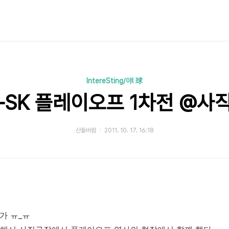
IntereSting/야! 球
-SK 플레이오프 1차전 @사
산들바람
2011. 10. 17. 16:18
가 ㅠ_ㅠ