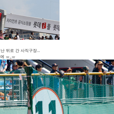
난 뒤로 간 사직구장...
스에 ㅠ_ㅠ