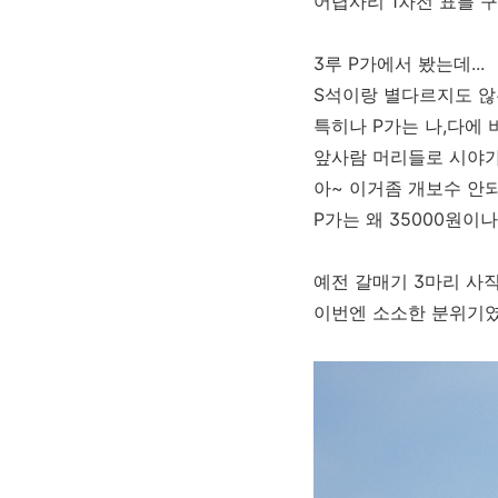
어렵사리 1차전 표를 
3루 P가에서 봤는데...
S석이랑 별다르지도 않
특히나 P가는 나,다에
앞사람 머리들로 시야가 
아~ 이거좀 개보수 안되
P가는 왜 35000원이
예전 갈매기 3마리 사
이번엔 소소한 분위기