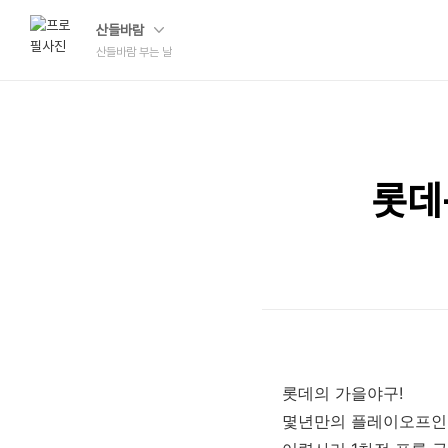
산들바람
산들바람 부는 날
롯데
롯데의 가을야구!
몇년만의 플레이오프인