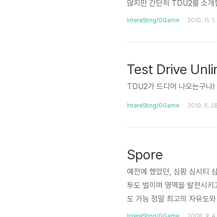
않지만 간단히 TDU2를 소개
이 좀더 그럴듯하고, 맵이나 차
IntereSting/GGame
2010. 11. 1
경으로 했는데, 2는 좀더 넓
는 전작과는 다르게 교통질서도 지
하거나 신호를 지키지 않으면 
Test Drive Unli
TDU2가 드디어 나오는구나!
IntereSting/GGame
2010. 5. 28
Spore
예전에 했었던, 심팜 심시티 
투도 벌이며 영역을 발전시키고
도 가능 정말 최고의 자유도와 
IntereSting/GGame
2008. 9. 4.