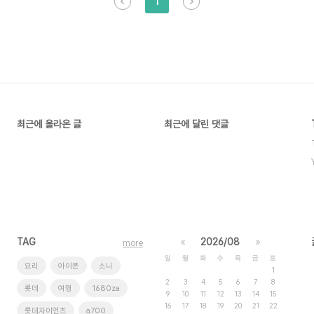
1
최근에 올라온 글
최근에 달린 댓글
TAG
«
2026/08
»
more
일
월
화
수
목
금
토
요리
아이폰
소니
1
2
3
4
5
6
7
8
롯데
여행
1680za
9
10
11
12
13
14
15
16
17
18
19
20
21
22
롯데자이언츠
a700