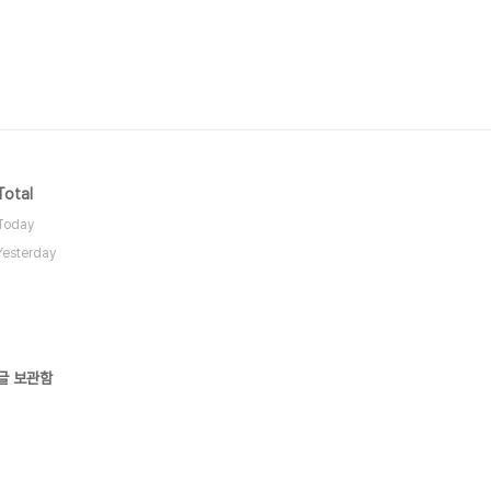
Total
Today
Yesterday
글 보관함