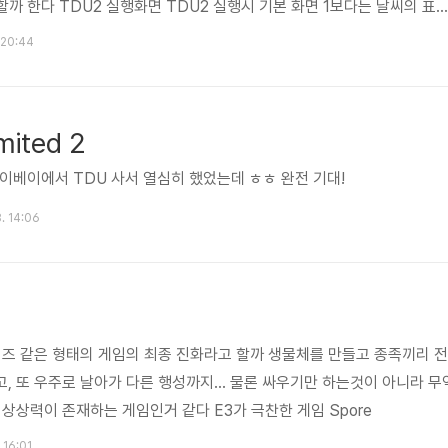
할까 한다 TDU2 실행화면 TDU2 실행시 기본 화면 1보다는 날씨의 표
의 표현도 세심하게 된거 같다 TDU2의 전체 map TDU1이 하와이를 
. 20:44
어진 섬을 배경으로 하고 있다 주로 이벤트가 일어나게될 메인 도로 TDU2
켜야 할 듯하다 Traffic violation 게이지가 있어서, 다른 차량과 충
게이지가 올라간다 오른쪽에 있는 차량은 경찰차 ㅎ..
mited 2
 이베이에서 TDU 사서 열심히 했었는데 ㅎㅎ 완전 기대!
. 14:06
심즈 같은 형태의 게임의 최종 진화라고 할까 생물체를 만들고 종족끼리 전
, 또 우주로 날아가 다른 행성까지... 물론 싸우기만 하는것이 아니라 무
상상력이 존재하는 게임인거 같다 E3가 극찬한 게임 Spore
 16:01