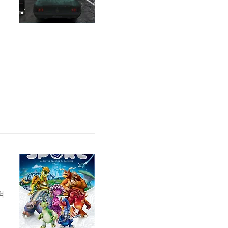
현
배
돌
역