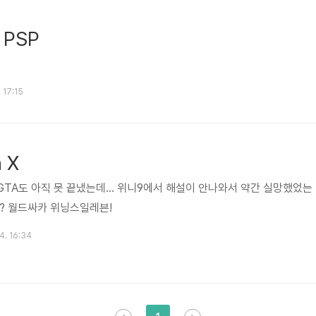
r PSP
 17:15
n X
 GTA도 아직 못 끝냈는데... 위니9에서 해설이 안나와서 약간 실망했었는
?? 월드싸카 위닝스일레븐!
4. 16:34