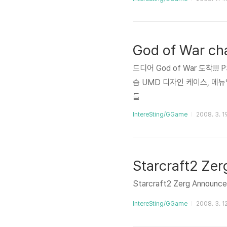
God of War ch
드디어 God of War 도착!!
습 UMD 디자인 케이스, 메
들
IntereSting/GGame
2008. 3. 1
Starcraft2 Zer
Starcraft2 Zerg Announce
IntereSting/GGame
2008. 3. 12