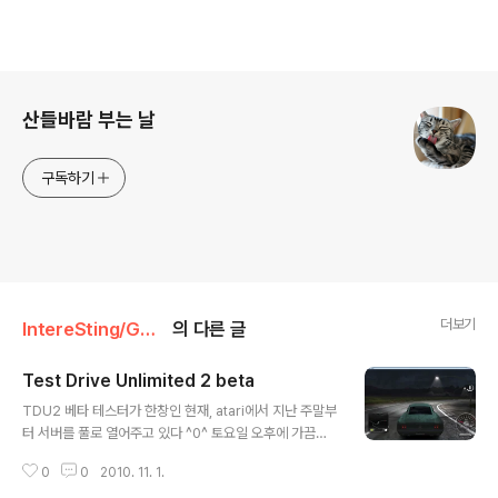
로그 정보
산들바람 부는 날
구독하기
더보기
IntereSting/GGame
의 다른 글
Test Drive Unlimited 2 beta
글 내용
TDU2 베타 테스터가 한창인 현재, atari에서 지난 주말부
터 서버를 풀로 열어주고 있다 ^0^ 토요일 오후에 가끔씩
열던 때와 다르게 시간에 구애받지않고 틈틈히 달리고 있
0
0
2010. 11. 1.
다 ㅎㅎ 아직 플레잉타임이 많지는 않지만 간단히 TDU2