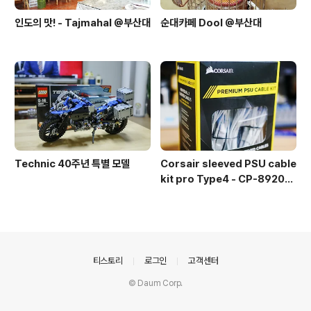
인도의 맛! - Tajmahal @부산대
순대카페 Dool @부산대
Technic 40주년 특별 모델
Corsair sleeved PSU cable
kit pro Type4 - CP-892015
3
의안내
티스토리
로그인
고객센터
© Daum Corp.