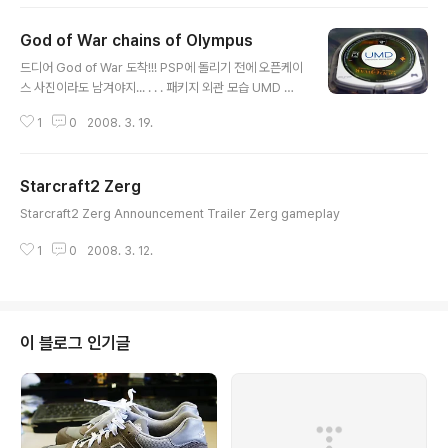
를 소개할까 한다 TDU2 실행화면 TDU2 실행시 기본 화
면 1보다는 날씨의 표현이 좀더 그럴듯하고, 맵이나 차의
God of War chains of Olympus
표현도 세심하게 된거 같다 TDU2의 전체 map TDU1이
글 내용
하와이를 배경으로 했는데, 2는 좀더 넓어진 섬을 배경으
드디어 God of War 도착!!! PSP에 돌리기 전에 오픈케이
로 하고 있다 주로 이벤트가 일어나게될 메인 도로 TDU2
스 사진이라도 남겨야지... . . . 패키지 외관 모습 UMD 디
는 전작과는 다르게 교통질서도 지켜야 할 듯하다 Traffic
자인 케이스, 메뉴얼, UMD 케이스 속지에도 일러스트가
violation 게이지가 있어서, 다른 차량과 충돌하거나 신호
1
0
2008. 3. 19.
그려져있다 메뉴얼내의 일러스트들
를 지키지 않으면 게이지가 올라간다 오른쪽에 있는 차량
은 경찰차 ㅎ..
Starcraft2 Zerg
글 내용
Starcraft2 Zerg Announcement Trailer Zerg gameplay
1
0
2008. 3. 12.
이 블로그 인기글