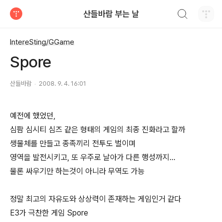
검색하기
산들바람 부는 날
티스토리
IntereSting/GGame
Spore
산들바람
2008. 9. 4. 16:01
예전에 했었던,
심팜 심시티 심즈 같은 형태의 게임의 최종 진화라고 할까
생물체를 만들고 종족끼리 전투도 벌이며
영역을 발전시키고, 또 우주로 날아가 다른 행성까지...
물론 싸우기만 하는것이 아니라 무역도 가능
정말 최고의 자유도와 상상력이 존재하는 게임인거 같다
E3가 극찬한 게임 Spore