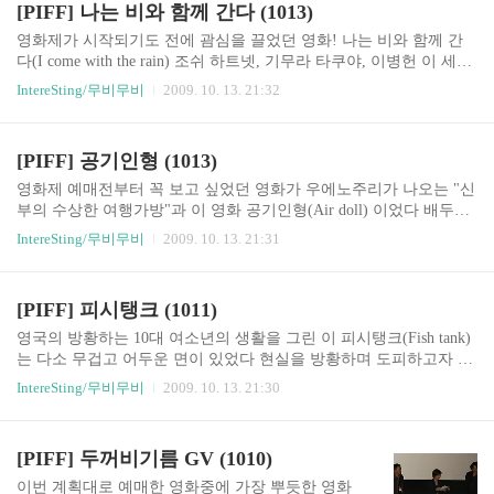
[PIFF] 나는 비와 함께 간다 (1013)
그녀가 한 눈판 사이에 집주인의 애견 데미안과 함께 그녀의 방에 들
어간다 옷장 아래 무엇인가를 찾고있던 집주인이 옷장을 흔드는 바
영화제가 시작되기도 전에 괌심을 끌었던 영화! 나는 비와 함께 간
람에 옷장 위에 있던 가위가 떨어지고 그걸 본 히로코는 가위를 걷어
다(I come with the rain) 조쉬 하트넷, 기무라 타쿠야, 이병헌 이 세명
내려하지만 실패하여 집주인 등에 가위가 꽂힌다 너무도 순식간에
의 배우들이 한 작품에 나온다? 예매 몇 초 만에 매진된 나는 비와 함
IntereSting/무비무비
2009. 10. 13. 21:32
살인이 일어나, 당황한 히로..
께 간다, 비록 GV가 아니었지만 스타리움관에서 보게 되었다 전직
LA 경찰 클라인(조쉬 하트넷)은 연쇄 살인범을 추격하며 오랜 기다
림과 분석을 통해 연쇄 살인범처럼 생각하게 되고, 행동하게 되어 결
[PIFF] 공기인형 (1013)
국 살인범을 만나 죽이게 된다 하지만 그 후유증으로 정신과 치료를
권유받고, 그는 경찰을 그만 두게되고 사설 탐정으로 일한다 그에게
영화제 예매전부터 꼭 보고 싶었던 영화가 우에노주리가 나오는 "신
걸려온 전화 한통 세계 최대 제약회사 회장의 아들 시타오(기무라
부의 수상한 여행가방"과 이 영화 공기인형(Air doll) 이었다 배두나
타쿠야)를 찾아달라는 말 그는 필리핀과 홍콩을 찾아다니며 그의 행
가 일본 영화가 출연한다기에 관심을 가지게 되었는데 GV가 있던 1
IntereSting/무비무비
2009. 10. 13. 21:31
적을 뒤쫓는다 홍콩 조직의 두목..
0일 표는 결국 구하지 못하고, 다른 시간대의 표를 구해서 보게되었
는데 역시 호평을 받을만한 영화였다 공기를 주입하여 성욕을 채워
주는 공기인형 그 공기인형이 가져서는 안될 마음을 가지면서 영화
[PIFF] 피시탱크 (1011)
는 시작된다 마음을 가진 공기인형(노조미)는 주인(?)이 집을 떠나면
스스로 옷을 입고 움직이며 세상을 체험하게 된다 비디오대여점에
영국의 방황하는 10대 여소년의 생활을 그린 이 피시탱크(Fish tank)
서 아르바이트도 하며 점차 인간처럼 살아가며 같이 일하는 준이치
는 다소 무겁고 어두운 면이 있었다 현실을 방황하며 도피하고자 하
에 대한 감정도 생긴다. 공기인형이 바라보는 세상은 따뜻하고 사랑
는 미아는 결국 현실을 타협하지 않고 떠나버리게 된다 예전에 봤었
IntereSting/무비무비
2009. 10. 13. 21:30
스럽지만 때론 낯설기만 한 곳이다 현실을 살고있는 사람도 공..
던 영국 영화보다 좀 더 어두운 분위기를 들어내는 피시탱크는 미아
의 동생의 깜찍하고도 발랄한 연기덕에 재밌게 볼 수 있었다 그리고
취소된 GV의 아쉬움이 큰 영화 Director : Andres Arnold Cast : Katie J
[PIFF] 두꺼비기름 GV (1010)
arvis, Michael Fassbender, Kierston Wareing, Rebecca Griffiths
이번 계획대로 예매한 영화중에 가장 뿌듯한 영화