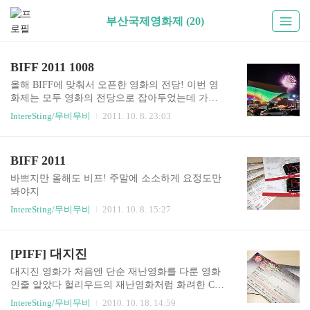
부산국제영화제 (20)
BIFF 2011 1008
올해 BIFF에 맞춰서 오픈한 영화의 전당! 이번 영
화제는 모두 영화의 전당으로 잡아두었는데 가까
운 곳에 멋진 시설과 디자인의 극장? 공연장? 이 생
IntereSting/무비무비
2011. 10. 8. 23:03
겨서 맘에 들었다 다만 영화를 위한 공간은 아닌듯,
스크린이 좀 아쉽더라 영화를 보고 나오는데 야외
무대에서 공연을 하는 도중에 불꽃을! 횡단보도 지
BIFF 2011
나가다 어렵사리 불꽃사진도 찍었다 ㅎㅎ
바쁘지만 올해도 비프! 주말에 소소하게 요정도만
봐야지
IntereSting/무비무비
2011. 10. 8. 15:27
[PIFF] 대지진
대지진 영화가 처음엔 단순 재난영화를 다룬 영화
인줄 알았다 헐리우드의 재난영화처럼 화려한 CG
와 여기저기 터지는 장면들을 예상하였는데 영화
IntereSting/무비무비
2010. 10. 18. 14:59