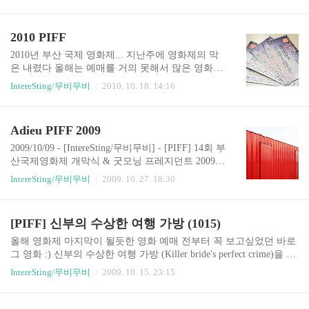
를 보면서 시간이 갈 수록 예상이 틀렸음을 알 수
있었다 대지진은 1976년 중국 당산 대지진을 다룬
영화였다 영화 초반에는 지진이 일어나는 순간을
2010 PIFF
묘사하고 있는데 정말 자연앞에 나약해진 인간을
볼 수 있었다 깔린 건물 아래 쌍둥이 누나와 동생
2010년 부산 국제 영화제... 지난주에 영화제의 막
중 한명만 살릴 수 있는 상황 신의 장난같은 이 상
은 내렸다 올해는 예매를 거의 못해서 많은 영화를
황을 제촉하는 구조자들의 성화에 못이겨 쌍둥이
보진 못했다 ㅡㅜ
IntereSting/무비무비
2010. 10. 18. 14:16
의 엄마는 정신없는 가운데 동생을 선택하게 되고,
살아남은 동생을 데리고 마을을 떠나 안전한 지대
로 가버린다 하지만 건물밑에서 꺼낸 누나는 시체
Adieu PIFF 2009
인줄만 알았건만 죽은게 아니었다;;; 당시 쇼크로
말문이 막혔지만, 그 상황을 기억하고 있었..
2009/10/09 - [IntereSting/무비무비] - [PIFF] 14회 부
산국제영화제 개막식 & 굿모닝 프레지던트 2009/1
0/12 - [IntereSting/무비무비] - [PIFF] 난 몰라요 GV
IntereSting/무비무비
2009. 10. 27. 18:30
(1010) 2009/10/12 - [IntereSting/무비무비] - [PIFF]
블루맨션 GV (1010) 2009/10/12 - [IntereSting/무비
무비] - [PIFF] 두꺼비기름 GV (1010) 2009/10/13 -
[PIFF] 신부의 수상한 여행 가방 (1015)
[IntereSting/무비무비] - [PIFF] 피시탱크 (1011) 200
9/10/13 - [IntereSting/무비무비] - [PIFF] 공기인형
올해 영화제 마지막이 될듯한 영화 예매 전부터 꼭 보고싶었던 바로
(1013) 2009/10/13 - [IntereSting/무비무비] - [PIFF]
그 영화 :) 신부의 수상한 여행 가방 (Killer bride's perfect crime)을 드
나는 비와 함께 간다 ..
디어 봤다 작년에 이어서 우에노주리가 나오는 영화를 또 보게 되었
IntereSting/무비무비
2009. 10. 15. 23:15
다 작년엔 구구는 고양이다 GV 때문에 방한도 했었는데, 올해는 이
영화 GV에도 안왔다니 좀 아쉽긴 하네 결혼을 하루 앞둔 히로코는
결혼 준비에 한창이다 옆집에 사는 집주인이 그녀의 집에 방문하고