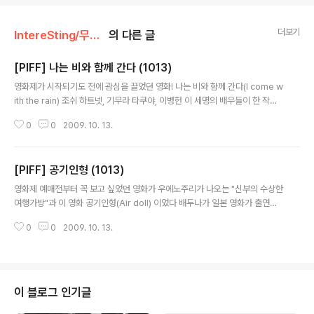
더보기
IntereSting/무비무비
의 다른 글
[PIFF] 나는 비와 함께 간다 (1013)
글 내용
영화제가 시작되기도 전에 괌심을 끌었던 영화! 나는 비와 함께 간다(I come w
ith the rain) 조쉬 하트넷, 기무라 타쿠야, 이병헌 이 세명의 배우들이 한 작품
에 나온다? 예매 몇 초 만에 매진된 나는 비와 함께 간다, 비록 GV가 아니었지
0
0
2009. 10. 13.
만 스타리움관에서 보게 되었다 전직 LA 경찰 클라인(조쉬 하트넷)은 연쇄 살
인범을 추격하며 오랜 기다림과 분석을 통해 연쇄 살인범처럼 생각하게 되고,
행동하게 되어 결국 살인범을 만나 죽이게 된다 하지만 그 후유증으로 정신과
[PIFF] 공기인형 (1013)
치료를 권유받고, 그는 경찰을 그만 두게되고 사설 탐정으로 일한다 그에게 걸
글 내용
려온 전화 한통 세계 최대 제약회사 회장의 아들 시타오(기무라 타쿠야)를 찾아
영화제 예매전부터 꼭 보고 싶었던 영화가 우에노주리가 나오는 "신부의 수상한
달라는 말 그는 필리핀과 홍콩을 찾아다니며 그의 행적을 뒤쫓는다 홍콩 조직의
여행가방"과 이 영화 공기인형(Air doll) 이었다 배두나가 일본 영화가 출연한
두목..
다기에 관심을 가지게 되었는데 GV가 있던 10일 표는 결국 구하지 못하고, 다
0
0
2009. 10. 13.
른 시간대의 표를 구해서 보게되었는데 역시 호평을 받을만한 영화였다 공기를
주입하여 성욕을 채워주는 공기인형 그 공기인형이 가져서는 안될 마음을 가지
면서 영화는 시작된다 마음을 가진 공기인형(노조미)는 주인(?)이 집을 떠나면
스스로 옷을 입고 움직이며 세상을 체험하게 된다 비디오대여점에서 아르바이
트도 하며 점차 인간처럼 살아가며 같이 일하는 준이치에 대한 감정도 생긴다.
이 블로그 인기글
공기인형이 바라보는 세상은 따뜻하고 사랑스럽지만 때론 낯설기만 한 곳이다