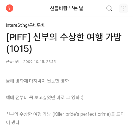
검색하기
산들바람 부는 날
티스토리
IntereSting/무비무비
[PIFF] 신부의 수상한 여행 가방
(1015)
산들바람
2009. 10. 15. 23:15
올해 영화제 마지막이 될듯한 영화
예매 전부터 꼭 보고싶었던 바로 그 영화 :)
신부의 수상한 여행 가방 (Killer bride's perfect crime)을 드디
어 봤다