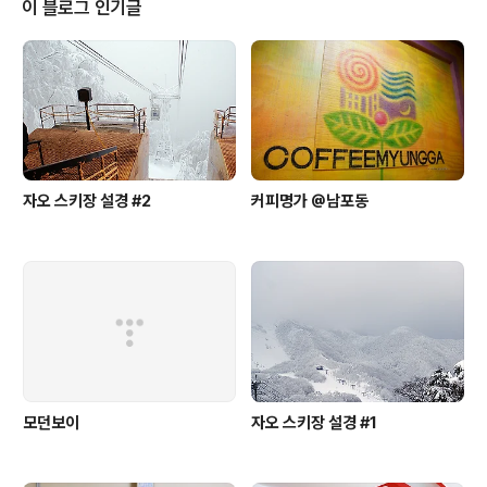
이 블로그 인기글
실패하여 집주인 등에 가위가 꽂힌다 너무도 순식간에 살인이 일어나, 당황한
히로..
자오 스키장 설경 #2
커피명가 @남포동
모던보이
자오 스키장 설경 #1