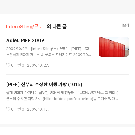
더보기
IntereSting/무비무비
의 다른 글
Adieu PIFF 2009
글 내용
2009/10/09 - [IntereSting/무비무비] - [PIFF] 14회
부산국제영화제 개막식 & 굿모닝 프레지던트 2009/10/1
2 - [IntereSting/무비무비] - [PIFF] 난 몰라요 GV (10
0
0
2009. 10. 27.
10) 2009/10/12 - [IntereSting/무비무비] - [PIFF] 블
루맨션 GV (1010) 2009/10/12 - [IntereSting/무비무
비] - [PIFF] 두꺼비기름 GV (1010) 2009/10/13 - [Int
[PIFF] 신부의 수상한 여행 가방 (1015)
ereSting/무비무비] - [PIFF] 피시탱크 (1011) 2009/1
글 내용
0/13 - [IntereSting/무비무비] - [PIFF] 공기인형 (101
올해 영화제 마지막이 될듯한 영화 예매 전부터 꼭 보고싶었던 바로 그 영화 :)
3) 2009/10/13 - [IntereSting/무비무비] - [PIFF] 나
신부의 수상한 여행 가방 (Killer bride's perfect crime)을 드디어 봤다 작
는 비와 함께 간다 ..
년에 이어서 우에노주리가 나오는 영화를 또 보게 되었다 작년엔 구구는 고양이
0
0
2009. 10. 15.
다 GV 때문에 방한도 했었는데, 올해는 이 영화 GV에도 안왔다니 좀 아쉽긴 하
네 결혼을 하루 앞둔 히로코는 결혼 준비에 한창이다 옆집에 사는 집주인이 그
녀의 집에 방문하고 그녀가 한 눈판 사이에 집주인의 애견 데미안과 함께 그녀
의 방에 들어간다 옷장 아래 무엇인가를 찾고있던 집주인이 옷장을 흔드는 바람
에 옷장 위에 있던 가위가 떨어지고 그걸 본 히로코는 가위를 걷어내려하지만