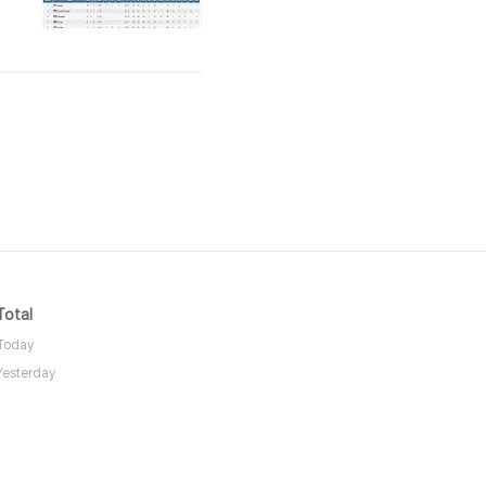
이
Total
Today
Yesterday