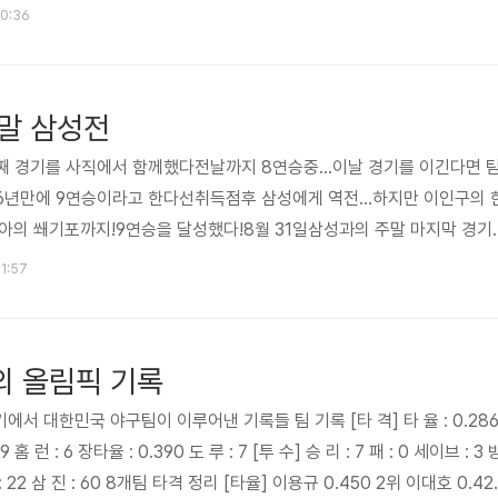
00:36
말 삼성전
째 경기를 사직에서 함께했다전날까지 8연승중...이날 경기를 이긴다면 
16년만에 9연승이라고 한다선취득점후 삼성에게 역전...하지만 이인구의 
아의 쐐기포까지!9연승을 달성했다!8월 31일삼성과의 주말 마지막 경기
을 짠 삼성이 내세운 마지막 카드, 이상목...하지만 롯데에선 에이스 손
21:57
로 4회 강판 점수는 0-5이대로 9연승에서 종지부를 찍는가 했는데이대
로 2-5김주찬의 적시타~ 3-5그리고 결전의 8회...이인구의 사사구, 조
호의 안타로 4-5미스터 쓰리런 가르시아의 우중간을 가로지는 2타점 적시.
의 올림픽 기록
에서 대한민국 야구팀이 이루어낸 기록들 팀 기록 [타 격] 타 율 : 0.28
 69 홈 런 : 6 장타율 : 0.390 도 루 : 7 [투 수] 승 리 : 7 패 : 0 세이브 : 3 
점 : 22 삼 진 : 60 8개팀 타격 정리 [타율] 이용규 0.450 2위 이대호 0.42