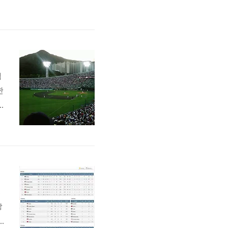
팀
한
민
호
성
.
6
방
9