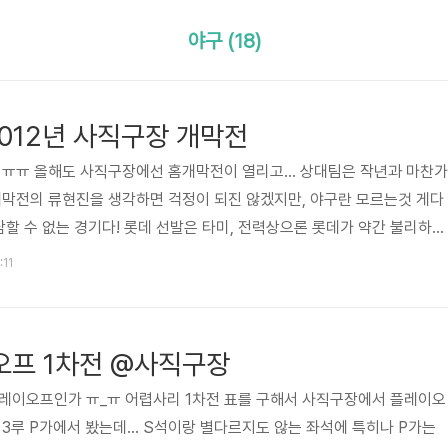
야구 (18)
2012년 사직구장 개막전
 ㅠㅠ 올해도 사직구장에선 홈개막전이 열리고... 상대팀은 작년과 마찬가
개막전의 류현진을 생각하면 걱정이 되진 않겠지만, 야구란 모르는것 게다
담할 수 없는 경기다! 롯데 선발은 타미, 전력상으론 롯데가 약간 불리하다
 했지만, 클릭하다보니 이미 선점된 좌석 ㅠㅠ 겨우겨우 구한 3루A석에
:11
맡는 야구 냄새 ㅎㅎ 한화의 선발! 류현진의 연속 투구 장면, 겨우 찍어서
대호가 빠진 자리를 메꾸는 4번 홍선흔! 5번 강민호! 잘해라잉~ 1회초 조
앞선 가운데, 꾸역꾸역 막아낸 타미를 뒤로 하고 강영식이 올라왔고, 원포
오프 1차전 @사직구장
플레이오프인가 ㅠ_ㅠ 어렵사리 1차전 표를 구해서 사직구장에서 플레이오
3루 P가에서 봤는데... S석이랑 별다르지도 않는 좌석에 특히나 P가는