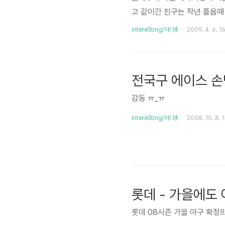
고 같이간 친구는 작년 플옵때
전! 이젠 매년마다 홈에서 개막
IntereSting/야! 球
2009. 4. 6. 1
갈매기가 시작되고 3-2 역전
불고기피자... 저렴한 가격이라 
전국구 에이스 
감동 ㅠ_ㅠ
IntereSting/야! 球
2008. 10. 8. 
롯데 - 가을에도 
롯데 08시즌 가을 야구 확정!!