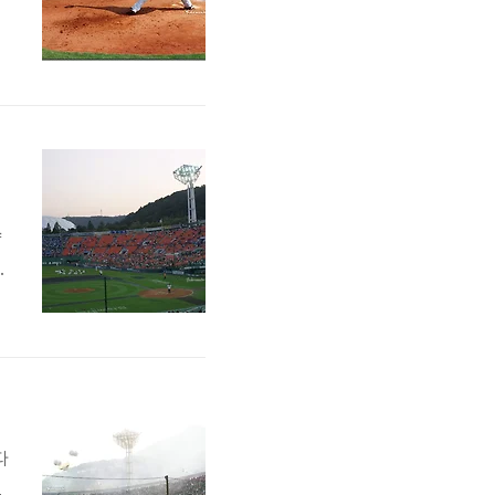
향
고
이
에
다
보