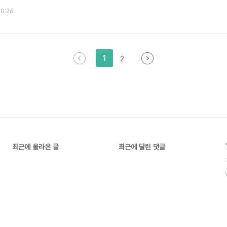
0.370 9위 [장타율] 이대호 0.905 2위 [홈런] 이대호 3개 1위 [RBI] 
10:26
0위 [득점] 고영민 5점 7위 이종욱 5점 9위 [도루] 김현수 2개 1위 이종욱
] 장원삼 12.1 이닝 6안타 0...
1
2
최근에 올라온 글
최근에 달린 댓글