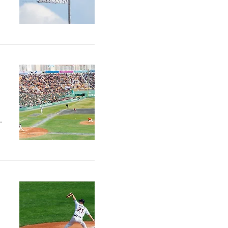
개
이
하
차
도
.
팀