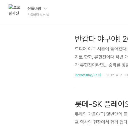
산들바람
산들바람 부는 날
반갑다 야구야! 
드디어 야구 시즌이 돌아왔다!
지로 한화, 류현진이다 작년 
가 류현진이라면... 승리를 장
고 판단했다 예매를 빨리한다고
IntereSting/야! 球
2012. 4. 9. 00
서 경기를 관람했다 오랜만에 
건진 샷 이번 시즌부터 4번 이
성환의 솔로 홈런으로 롯데가 
롯데-SK 플레이
인..
롯데의 가을야구! 몇년만의 
프 역사의 현장에서 함께 했다 