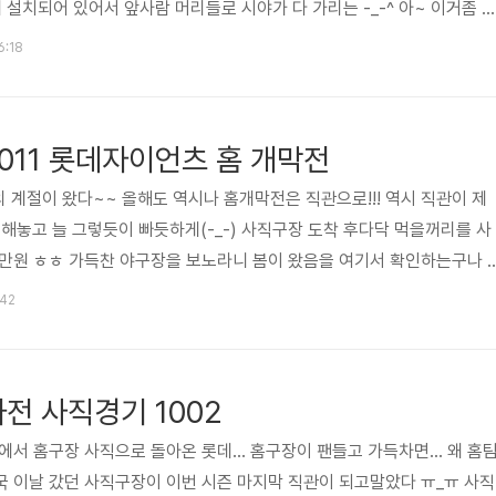
 설치되어 있어서 앞사람 머리들로 시야가 다 가리는 -_-^ 아~ 이거좀 
35000원이나 받는 자리인지 모르겠다 예전 갈매기 3마리 사직구장 하늘에
6:18
한 분위기였다 이 정도 야구공 풍선이 1,3루에 하나씩 11번이 영구결번
11번이 3루쪽 외야 펜스에 ㅠ_ㅠ 최강롯데! 플레이오프 1차전 스타팅라인업
기 위해 그라운드에 나온 롯데 선수들 플레이오프 1차전 시구는..
2011 롯데자이언츠 홈 개막전
의 계절이 왔다~~ 올해도 역시나 홈개막전은 직관으로!!! 역시 직관이 제
매해놓고 늘 그렇듯이 빠듯하게(-_-) 사직구장 도착 후다닥 먹을꺼리를 사
 만원 ㅎㅎ 가득찬 야구장을 보노라니 봄이 왔음을 여기서 확인하는구나 
도 추운 날씨였다 ㅡㅜ 경기장에 드러서고 분위기를 살펴보니 벌써 시구할 
:42
구나 다행! 시구는 안성기, 시타는 박은영 아나운서, 박은영 아나운서가 맞
초 한화의 공격 사실 오늘 한화 선발이 류핸진이라 살짝 긴장했었다 그래
도 좋을꺼 같기도 하고, 설마설마 하는 마음에 내심 기대는 되더라 ㅎㅎ.
전 사직경기 1002
에서 홈구장 사직으로 돌아온 롯데... 홈구장이 팬들고 가득차면... 왜 홈
결국 이날 갔던 사직구장이 이번 시즌 마지막 직관이 되고말았다 ㅠ_ㅠ 사직