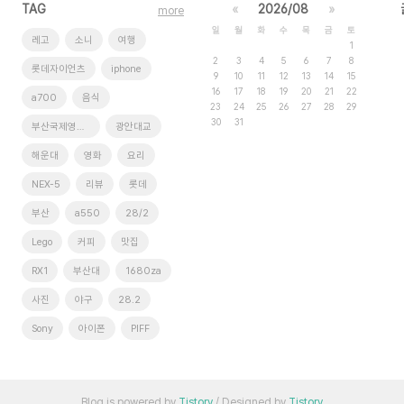
TAG
«
2026/08
»
more
일
월
화
수
목
금
토
레고
소니
여행
1
2
3
4
5
6
7
8
롯데자이언츠
iphone
9
10
11
12
13
14
15
16
17
18
19
20
21
22
a700
음식
23
24
25
26
27
28
29
30
31
부산국제영화제
광안대교
해운대
영화
요리
NEX-5
리뷰
롯데
부산
a550
28/2
Lego
커피
맛집
RX1
부산대
1680za
사진
야구
28.2
Sony
아이폰
PIFF
Blog is powered by
Tistory
/ Designed by
Tistory