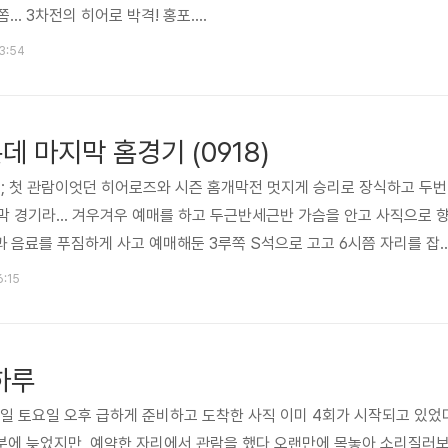
... 3차전의 히어로 박격! 홍포....
13:54
데 마지막 홈경기 (0918)
;ㅂ; 첫 관람이엇던 히어로즈와 시즌 홈개막전 멋지게 승리로 장식하고 두번
지막 경기라... 겨우겨우 예매를 하고 두근반세근반 가슴을 안고 사직으로 
닭과 음료를 푸짐하게 사고 예매해둔 3루쪽 S석으로 고고 6시쯤 자리를 잡
 연습이 한창이다 경기 시작전 롯데 선수들의 감사(?) 인사 다음주 개봉
6:15
직구장에 관한 영화, 기대! +_+ 역시 사직! 1,380,018명 관중 돌파 자 
 다승왕, 탈삼진왕을 노리고 있는 조핑크~ 조정훈 선수 1번 타자, 야구밖
자, 이승화 선수 3번 타자, 조반장 조성환 ..
하루
 4일 토요일 오후 급하게 준비하고 도착한 사직 이미 4회가 시작되고 있었
분에 늦었지만, 예약한 자리에서 관람을 했다 오랜만에 목놓아 소리질러