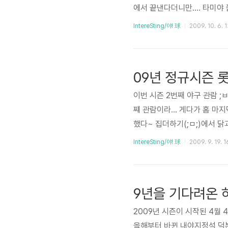
에서 끝낸다더니만.... 타미야 쫌
IntereSting/야! 球
2009. 10. 6. 
09년 정규시즌 롯
이번 시즌 2번째 야구 관람 
쨰 관람이라... 게다가 홈 마
했다~ 집더하기(;ㅁ;)에서 
관람 준비중 히어로즈 선수들의
IntereSting/야! 球
2009. 9. 19. 1
하는 "나는 갈매기다" 롯데와 사
젠 오늘의 선발 선수들~ 선발
모르는 바보 김주찬 선수 2번 타
9년을 기다려온 
2009년 시즌이 시작된 4월
올해부터 바뀐 내야지정석 덕