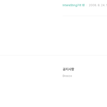
4위 김현수 0.421 5위 이종욱 
IntereSting/야! 球
2008. 8. 24. 
대호 10점 2위 고영민 5점 1
2개 6위 8개팀 투수 정리 [방어율
공지사항
Breeze