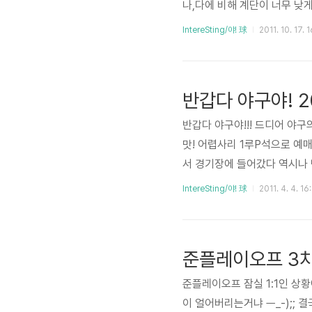
나,다에 비해 계단이 너무 낮게
보수 안되는가;;; P가는 왜 
IntereSting/야! 球
2011. 10. 17. 1
띄웠던걸 생각하면 이번엔 소소
되고난 뒤로 간 사직구장... 
경기 시작 직전 살짝 몸을 풀
반갑다 야구야! 
반갑다 야구야!!! 드디어 야구
맛! 어렵사리 1루P석으로 예
서 경기장에 들어갔다 역시나
지만... 찬바람이 부는 너무
IntereSting/야! 球
2011. 4. 4. 16
례;;; 올해는 허남식이 안하는
춘게 더 신기하드만 ㅎㅎ 1회
개막전이니 롯데 선수들 컨디션
준플레이오프 3차
준플레이오프 잠실 1:1인 상황
이 얼어버리는거냐 ㅡ_-);; 