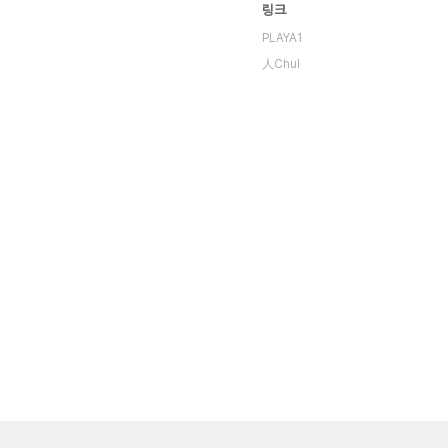
링크
PLAYA1
人Chul