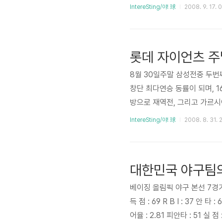
IntereSting/야! 球
2008. 9. 17. 
롯데 자이언츠 주
8월 30일주말 삼성전중 두번
창단 최다연승 동률이 되며, 
방으로 재역전, 그리고 가르시
롯데를 맞이하여 투수 로테이션
IntereSting/야! 球
2008. 8. 31. 
한!웬일일까, 손민한의 부진으
의 적시타로 1-5박기혁의 땅볼
환의 안타로 무사 1,2루이대
대한민국 야구팀
베이징 올림픽 야구 본선 7경기
득 점 : 69 R B I : 37 안 타 :
어율 : 2.81 피안타 : 51 실 