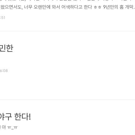
 왔으면서도, 너무 오랜만에 와서 어색하다고 한다 ㅎㅎ 9년만의 홈 개막
전을 했으면 한다 거인의 근성을 보여다오.... 3루 지정석 A 역전 후, 부
6:51
승 후 대낮에 불꽃을 쏘는건 무슨 센스 ;ㅁ; 집더하기에서 급하게 공수해온
용서한다 (ㅡ_-);;
손민한
16:08
야구 한다!
! 아 ㅠ_ㅠ