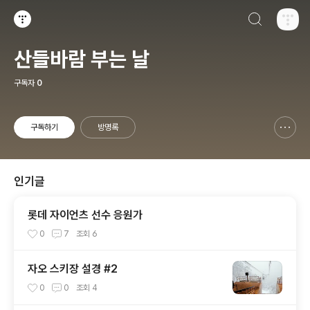
검색하기
티스토리
산들바람 부는 날
구독자
0
구독하기
방명록
신고하기 레이어
열기
인기글
롯데 자이언츠 선수 응원가
0
7
조회
6
자오 스키장 설경 #2
0
0
조회
4