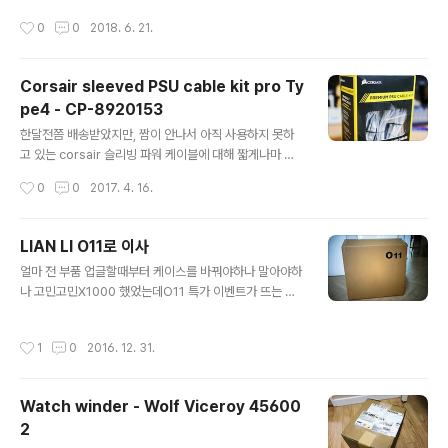
가 오늘 도착~ 원래는 5월말까지 예판이었던것 같은데, 예
프린터는 종류가 많았지만두루두루 검색하다가 선택한br
작성시간
0
0
2018. 6. 21.
판 기간이 늘어나면서 배송도 그만큼 지연된것 같다 역시
other L3220CW 컬러 레이저 프린터기를 선택했다 인
나 택배박스는 제품 패키지에 딱 맞게 제작되어 기분 좋게
기 제품중엔 국내 대기업 제품도 있었지만용지 ..
받아볼 수 있다 제품 패키지의 4면은 제품과 동일한 각도
Corsair sleeved PSU cable kit pro Ty
로 바라보도록 디자인되었다예전에도 SMEG 패키지가 이
pe4 - CP-8920153
랬던가?? 가물가물하네 패키지 내부엔 충격에도 제품을 보
글 내용
호할 수 있게 보강재에 제품이 위치한다 구성품은 비닐로
한달전쯤 배송받았지만, 짬이 안나서 아직 사용하지 못하
다시 한번더 포장되어 있다 비닐을 다 벗겨내고 쫘악 펼치
고 있는 corsair 슬리빙 파워 케이블에 대해 짧게나마 포
면 요렇게~구성품들이 제법 크기가 있다 사실 핸드블렌더
스팅 남깁니다 현재 풀모듈러 방식인 RM1000x 파워를
작성시간
0
0
2017. 4. 16.
구입전 고민했던 게 있었는데, 색상이 제한적이다ㅠ..
사용하고 있어, 올블랙 번들 케이블이 싫어서, 슬리빙 케이
블을 알아보다가 시소닉 파워에 사용하고 있는 맥x파인더
케이블을 다시 주문할까? 하다가 파워랑 깔맞춤해보자는
LIAN LI O11로 이사
묘한 심리가 발동해서 아마존에서 corsair sleeved PS
글 내용
얼마 전 부품 업글할때부터 케이스를 바꿔야하나 말아야하
U cable kit을 구입해서 설치까지 하고 사용하고 있었다
나 고민고민X1000 했었는데O11 특가 이벤트가 뜨는 바
하지만 이 kit의 단점은 Mainboad쪽 24-pin power c
람에ㅠ가격도 너무 착하게 나와서... 에라이 케이스 변경!영
able이 없다는점... ;ㅁ; corsair의 다양한 PSU 종류에 호
희도 10년 넘게 쓸 줄 알았는데,영희 다 좋은데 그 놈의 선
환되게 하기위해 핀 매핑이 다른 24-pin은 별도 판매하고
작성시간
1
0
2016. 12. 31.
정리 안되는 넓지만 좁은 공간ㅠ 그래 너구나 O11 영희에
있...;;;; 그러던중 아마존에서 장바구니 ..
서 O11로 이사!영희 그래도 아직은 이쁘군 확실히 영희는
무겁고 큰 케이스였다O11이랑 비교해도 결코 작지 않다 O
Watch winder - Wolf Viceroy 45600
11 강화유리 탈거하면 요런 모습선정리에서 어느정도 해방
2
될 듯 알루미늄 판넬은 위쪽, 오른쪽에 나사 없이 고정되는
글 내용