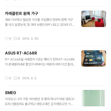
보곤 참 이쁜 차라고 생각했었는데 직접 운전해보니 이쁘
기도 하고 제법 잘 나가고 좋더라 평일 오전부터 렌트하는
카레클린트 원목 가구
거라 여유있게 예약하면 될 줄 알았는데, 생각보다 인기가
글 내용
있는지 강남역은 놓치고 삼성역에서 빌리게 되었다 삼성역
새로 이사하고 필요한 가구를 구입했다 전부터 원목 가구
쏘카존은 도심공항호텔의 지하4층 주차장에 있는데 생각
를 사고 싶었는데, 참 여러 브랜드에서 나오고 있더라 리뷰
보다 찾기가 쉽지 않고 건물을 빠져나오는데 10분정도 소
를 찾아보고 실물을 보면서 결정한 Kaare Klint 청담동 카
요된다 색상은 직접 보기 전까지 알 수 없어서 제일 유명한
레클린트 카페와 쇼룸에서 실물을 보고 단단하게 만들어진
작성시간
0
0
2014. 3. 30.
민트색일 줄 알았는데, 쏘카존에 가보니..
만듦새와 마감, 따뜻한 원목의 느낌이 마음에 들어 단번에
결정했다! * TV Stand DL-TV STAND 001 1800mm
길이로 5,60인치 TV를 놓아도 넉넉하다 4개의 서랍에 메
ASUS RT-AC68R
탈 레일을 사용해서 부드럽게 열고 닫을 수 있다 중앙의 공
글 내용
간엔 셋탑박스나 게임기 등 넉넉하게 수납할 수 있다 * 서
RT-AC66R을 사용한지 1년도 채되기 전에 RT-AC68R
랍장 DL-Storage011 8개의 서랍과 액서서리 보관함이
이 관세범위내로 할인이 떠버리는 바람에 어머 이건 질러
합쳐진 서랍장 한 고객의 아이디어로 만들어진 서랍장인데
야해! 의 심정으로 질러버린 AC68 오늘 드디어 설치 완료
제품화까지 되었다 드레스룸에 꼭 필요한 서랍장, 이걸로
~ AC66에 비해 조금 커지고 AC66이 거치대가 약간 비
작성시간
0
0
2014. 3. 3.
해결!..
스듬하게 세우는 방식이라 좀 세련돼 보였는데 AC68은
거치대가 필요없이 본체를 바로 세울 수 있게 만들었다 디
자인면에서 조금 나아진 점이라면 전원 케이블과 랜케이블
SMEG
을 뒤에 안보이게 꼽을 수 있게 한 점! AC66에선 모든 케
글 내용
이블은 위로 꼭아야 해서 좀 보기 싫었었는데 좀 위안이 된
이사오고 나서 가장 아쉬웠던 것 중에 하나가 바로 냉장고!
다 AC66에서와 마찬가지로 NAS2 물려서 사용하는데 포
오피스텔임에도 불구하고 냉장고대신 김치냉장고만 기본
트포워딩만 해주면 오케이! 패키지는 단순 내부 패키지도
으로 제공되어 생활하기에 불편하기 그지없었다 이래저래