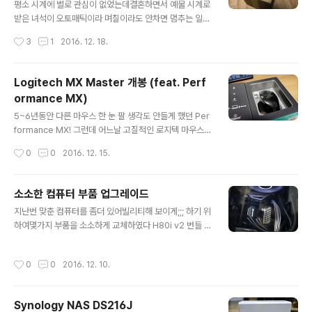
데 탈거하면 프레임만 남는다이 프레임은 알루미늄이 아닌
평소 시계에 별로 관심이 없었는데결혼하면서 예물 시계로
철인듯?집에 있는 PC-A10에 비해 가볍다파워랑 케이블
받은 녀석이 오토매틱이라 며칠이라도 안차면 멈추는 일이
은 오른쪽 공간에 몰아 넣으면 끗 알루미늄인 상판, 우판우
발생하고그렇다고 매일 차고 나갈 수도 없는 노릇이라~ 와
작성시간
3
1
2016. 12. 18.
판에는 파워 팬을 위해 구멍..
치와인더 하나 사야겠다고 생각하고 있었는데어느날 아마
존에서 눈 여겨 보았던 와인더 하나가 급 세일을 하는 바람
에!살 수 밖에 없었다 오토매틱 시계와 와치와인더의 관계
Logitech MX Master 개봉 (feat. Perf
에 대해 여러 말이 많긴 한데자성을 먹는다, 서서히 마모된
ormance MX)
다 등등 와치와인더 사용 자체에 대해 부정적인 의견이 있
글 내용
지만수천만원 대의 시계도 아니고 무엇보다 편리하니깐!
5~6년동안 다른 마우스 한 눈 팔 생각도 안들게 했던 Per
그냥 사서 씀~ Wolf 1834 https://www.wolf1834.co
formance MX! 그런데 어느날 고질적인 로지텍 마우스의
m 라는 브랜드 제품을 구입했는데, 하이엔드는 아니지만,
더블 클릭 현상이 발생한다ㅠㅠ 보증기간은 끝났으니 로지
작성시간
0
0
2016. 12. 15.
나름 고급스런 제품을 만들어내는 브랜드다와인더 라인도
텍 더블 클릭 현상으로 검색 결과, 옴론 스위치 자가 교체행
다양하며, 싱글부터 8구, 모..
~ 오랜만에 납땜질도 하고 꾸역꾸역 옴론 재팬 스위치로
교체하고, 좌우 버튼 발란스 조정하고 다시 살리긴 했으
소소한 컴퓨터 부품 업그레이드
나... 그러던 도중에 MX Master 가 저렴하게 풀려서 혹시
글 내용
지난번 맞춘 컴퓨터를 좀더 있어빌리티해 보이게;;; 하기 위
퍼포먼스 못쓸 때를 대비해서 손가락이 미끌어져서 주문
하여몇가지 부품을 소소하게 교체하였다 H80i v2 번들 1
완료;;; 그리고 받았다! ㅋ 요즘 로지텍의 패키지인지는 모
20mm 팬을 corsair ML120 LED Pro white로 교체라
르겠으나 엄청 심플해졌다 패키지 내부를 열어보니 아아..
디 앞뒤로 두개 바꿨는데, 역시 라디 안쪽만 티가 난다
퍼포먼스 패키징에 비해 초라해보인다;;; 단촐한 구성품 마
작성시간
0
0
2016. 12. 10.
'ㅡ'그리고 Dominator 풀뱅크!RM1000x가 풀모듈러 파
우스 본체, 리시버, 케이블, 메뉴얼 끗! 그래도 나름 가격 좀
워라 세컨컴의 시소닉처럼 슬리빙 케이블로 교체해보았다
나가는 마..
corsair에서 자체적으로 슬리빙 케이블이 나와서 케이블
Synology NAS DS216J
을 바꿨는데!이노무 영희는 도통 선정리가 안된다케이블이