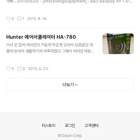
문했더니 매트리스가 도착한 느낌? 거실에 세팅하고 플삼
까봐... 2013/06/20 - [IntereSting/Equipment] - B&O Beoplay A9 1. iPho
이 물려서 테스트~ IPTV, 플삼, NAS까지 당장 쓰는데는
ne 2. Android
이상없고 매직 리모컨도 잘 돌아가고 대만족~! 쓰다보니
작성시간
0
1
2013. 8. 14.
더 큰걸로 할껄... 하는..
Hunter 에어서큘레이터 HA-780
글 내용
이사 온 집에 에어컨이 거실에 작은게 있어서 요즘같은 여
름에 방에서 생활하기에 부족하였다 그래서 에어컨 바람을
어떻게 하면 방까지 올 수있는 방법이 있을지 찾아보다가
발견한 에어서큘레이터! 두 개 정도의 회사 제품이 유명하
작성시간
0
0
2013. 6. 23.
던데, 최근에 제품이 나오고 기능도 많은 헌터로 결정했다
회전도 되고 소음도 적다는게 장점으로 알려져있다 배송
받았는데, 제품 박스에 송장을 그대로 보내는 곳이 아직있
더보기
네... 깔끔한 디자인, 크기가 생각보다 아담했다 전면부에
있는 다이얼, off~4단계까지 4단계로 하면 소음이 약간있
다 회전 스위치 놓인 면이 평평해야 한다. 선풍기처럼 목이
도는게 아니라 몸체 전체가 회전한다 거실에 있는 에어컨
바람을 직선으로 방까지 보낼 수 있어서 에어서큘레이터
구입한 보람이 있다 이번 여름 시원하게..
의안내
티스토리
로그인
고객센터
© Daum Corp.