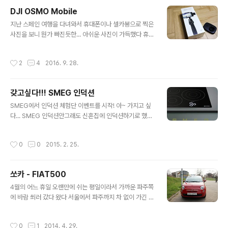
덱 지원 가능하고, 침실 침대 옆 협탁에 올려놓고 쓰면 적당
DJI OSMO Mobile
할 것 같은 디자인과 크기여서 마음이 흔들렸던 것 같다
글 내용
'ㅡ' A2 패키지 디자인 보이는 방향의 A2 디자인 그대로를
지난 스페인 여행을 다녀와서 휴대폰이나 셀카봉으로 찍은
보여준다, 박스 크기는 A4용지보다 약간 더 큰 정도? 박스
사진을 보니 뭔가 빠진듯한... 아쉬운 사진이 가득했다 휴대
내부는 정말 뭐 없다 ;ㅁ; 이번이 B&O 구입이 3~4번째지
폰으로 찍었던 동영상도 흔들리고 밋밋하기 그지없었다 그
만, 패키지 구성이 정말 단촐한것 같다 A2는 본체, 충전기..
래서 폭풍검색 후 휴대용 짐벌이란 존재를 알게되었는데!
작성시간
2
4
2016. 9. 28.
마침 DJI에서 Osmo mobile이란 녀석을 출시했고! 국내
에도 조용히 들어와있더라 ;ㅁ; 곧 있을 대만 여행을 위해서
(;;;;) 라는 명분은 생겼고 오래간직할 추억을 만들 수 있다
갖고싶다!!! SMEG 인덕션
는! 합리화를 통해 급! 충동! 구매를 하기 이르렀다 'ㅡ' DJI
글 내용
는 회사는 드론으로 유명한 중국 회사라는거 밖에 몰랐던
SMEG에서 인덕션 체험단 이벤트를 시작! 아~ 가지고 싶
터라 Osmo mobile에 대한 기대감은 별로 없었다... 다만
다... SMEG 인덕션안그래도 신혼집에 인덕션하기로 했는
여행에 눈 멀었을 뿐 하지만 Osmo mobile을 받고 보니,
데, 이런 기회가 생기다니 굿~ SI633D 모델로 흔히 쓰는
우와! 라는 말이 절로 나오더라 패키지며 제품 마감까..
3구짜리 인덕션 간단히 소개하자면..- 사이즈 60x51.5x
작성시간
0
0
2015. 2. 25.
6.4cm(WxHxD)- 스메그 마크뉴슨라인의 제품 - 독일 쇼
트사의 슈프리머 블랙 세라믹 유리 사용 - 열을 보다 오래
지속시켜주며 가열속도가 빠름 - 열 전도율이 높아 요리시
쏘카 - FIAT500
간을 단축시켜주며 강한 화력으로 효율적인 조리 가능 (15
글 내용
단계의 화력조절 가능)- 자성을 띄는 냄비에만 반응을 하기
4월의 어느 휴일 오랜만에 쉬는 평일이라서 가까운 파주쪽
때문에 화상위험이 적음- 일산화탄소 배출이 없어 가스렌
에 바람 쐬러 갔다 왔다 서울에서 파주까지 차 없이 가긴 좀
지 사용으로 인해 발생하는 유해가스에 노출될 우려가 없
무리가 있어서 이용하게 된 쏘카! 4월중에 피아트500 이
음 자세한 스펙은 여기로~ http://www.smegkorea.co
벤트 중이라 나름 저렴한(?) 가격으로 하루 렌트해서 다녀
작성시간
0
1
2014. 4. 29.
m/s..
왔다 작년쯤 피아트가 처음 국내에 들어왔을때 곤지암에서