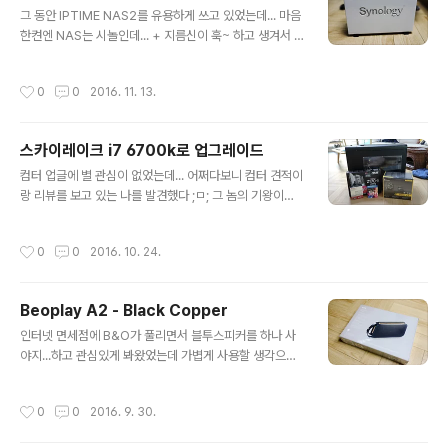
글 내용
화이트라 더 눈에 잘띄고 산만해진거 같다ㅠㅠ선정리도 당
그 동안 IPTIME NAS2를 유용하게 쓰고 있었는데... 마음
분간 이게 최선일듯ㅠㅠ 처음부터 의도하지 않았지만, 컴
한켠엔 NAS는 시놀인데... + 지름신이 훅~ 하고 생겨서 2
퓨터에 점점 커세어부품이 많아지고 있다 'ㅡ'이러다가 커
16J를 구입하게 되었다 'ㅠ' 시놀 NAS는 첨이고 가정에서
세어 케이스로 바꾸는거 아닌지 모르겠다 ML120 쿨러 이
쓸 꺼라서 엔트리 모델인 216J 정도면 충분해 보였다 그래
작성시간
0
0
2016. 11. 13.
쁘다이뻐시퓨 쿨러랑..
도 한 달 정도 써보니, 216J의 좀 아쉬운 점과 상위 모델은
어떨까 하는 호기심에 216+II 정도를 언젠가는 업글해야
겠다는 막연한 생각이 들었다 뭐 언젠가는 바꾸긴 하겠지
스카이레이크 i7 6700k로 업그레이드
만, 지금은 216J로 충분히 만족하고 사용! 딱히 활용도도
글 내용
적다ㅋㅋ 집 컴퓨터 자료 공유, DNLA로 TV에서 영화 보
컴터 업글에 별 관심이 없었는데... 어쩌다보니 컴터 견적이
기, 사진 관리 등등 활용도가 별로 없긴 하네;; 216J 사진
랑 리뷰를 보고 있는 나를 발견했다 ;ㅁ; 그 놈의 기왕이면
샤샤샷! 엔트리 모델은 화이트 색상이고, 측면엔 시놀로지
병 덕분에 6700k에... 이번에 수냉을 한 번 도전해 봐? 하
로고가 내부 열을 배출할 수 있도록 살짝 뚫..
는 생각에 커세어 리뷰를;;; 그래도 오버엔 욕심이 없어서
작성시간
0
0
2016. 10. 24.
maximus 까진 필요없고, Z170-A로 만족! 요즘 컴퓨터
로 겜도 안하니 글픽은 SLI로 쓰던가 분리! 해서 하나 옮겨
서 쓰는 걸로~ 알음알음 사두었던 커세어 파워랑 스스디까
Beoplay A2 - Black Copper
지 모두 합체~하니 영희 케이스 안에 쏵 다 바꼈다 조립하
글 내용
기 전에 부품샷 몇 년만에 부품을 맞췄더니... 예전에 비해
인터넷 면세점에 B&O가 풀리면서 블투스피커를 하나 사
서 요즘 보드가 상당히 마감이 좋아진것 같다 @_@ 시퓨
야지...하고 관심있게 봐왔었는데 가볍게 사용할 생각으로
보드에 고정하니 그 자체가 곱구려~ 케이스를 바꿀 생각이
Beoplay A1을 눈독들여왔었다 하지만! 도통 A1은 면세
없어서... 영희에 맞는 수냉 쿨러가 뭐가 있을까 찾아보니
점엔 풀릴 생각이 없는 듯 했다 ;ㅁ; 일정이 다가오고.... 이
작성시간
0
0
2016. 9. 30.
1..
래저래 살펴 보다가 A2가 갑자기 꽂혀서ㄷㄷ 사고야 말았
다 A2는 B&O 블투 스피커 제품 중 몇 안되는 APT-X 코