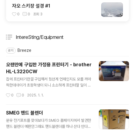
자오 스키장 설경 #1
0
0
조회
3
IntereSting/Equipment
분류 전체보기
주요 글 목록
Breeze
공지
오랜만에 구입한 가정용 프린터기 - brother
HL-L3220CW
글 내용
집에 프린터기란걸 구입해서 뒀던게 언제인지도 모를 까마
득한데아이가 초등학생이 되니 소소하게 프린터할 일이 잦
아졌다회사에서 프린트할 수도 있었지만 점점 빈도가 잦아
작성시간
0
0
2025. 1. 1.
지고 급하게 프린트할 경우가 많아져집에 프린터를 하나
구비해야겠다고 결정했다 가정용 프린터기를 구입할때 고
려했던 점은1. PC없이 WIFI로 연결 가능한 것2. 인쇄 속도
SMEG 핸드 블렌더
3. 인쇄 품질4. 너무 크지 않는 크기 검색을 해보니 여러 후
글 내용
분유 전기포트를 찾아보다가 SMEG 홈페이지에서 발견한
보군이 있었지만컬러 잉크젯이냐 컬러 레이저냐의 선택에
핸드 블렌더 예판안그래도 핸드블렌더를 하나 산다 만다
서 이왕이면 레이저로프린터로 만족할 것이냐 복합기로 할
하던터라냉큼 사자고! 허락 맞고 지른 바로 그 핸드블렌더
것이냐에서 복합기는 너무 커서 프린터로 만족 컬러레이저