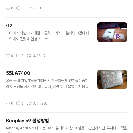
AC66에 비해 단순해졌다 구성품이라곤 본체와 3개의 안
냉장고를 알아보다가... 지금 큰 양문이를 사기엔 오버인것
작성시간
0
0
2014. 1. 8.
테나, 전원 어뎁터, 랜선, ..
같고, 그렇다고 자취용 냉장고를 사기엔 집이랑 어울리지
않을꺼 같고 결국 그놈의 디자인에 이끌려 레트로 냉장고
하나를 장만했다 SMEG FAB28 자취용 냉장고보다 약간
G2
더 큰 녀석이 양문이 버금가는 가격을... ;ㅁ; 당분간은 싱글
글 내용
라이프일테니 장가가기 전엔 요걸로 충분할꺼 같고, 장가
드디어 도착한 G2 내일 개통하고 가지고 놀아봐야겠다 아
가고 나선 세컨드 냉장고로 쓸 요량으로 선택! 인기많은 색
~ 오래도 걸렸네 안녕 스크트...
상 중에 하나인 파스텔그린이라 거의 두 달만에 받았다 파
스텔그린을 꼭 집어 갤러리아에 간거라 계약하기까지 십여
작성시간
0
0
2013. 12. 12.
분도 안걸린듯 하다ㅋ 배송은 SMEG..
55LA7400
글 내용
요즘 국내 기업 TV를 해외에서 직구하는게 인기몰이중이
라 어느정도 가시권에 보이길래, 냉큼 하나 물었다 처음에
생각했던 제품보단 한단계 윗 라인이라 예산 오버지만 그
만큼의 디자인 차이가 있어서 만족~ 허나 L사 제품이라 사
작성시간
0
6
2013. 11. 28.
용자가 리모컨으로 로컬 변경이 힘들다는 점이 단점 대충
분위기가 시리얼 통신으로 cfg를 직접 변경해야하는 듯한
데... IPTV 좀 쓰다가 시간 좀 여유 생기면 해봐야 겠다! 몰
Beoplay a9 설정방법
꼬리 공구 제품이기도 하지만 대형 TV 포장은 몰꼬리가 갑
글 내용
인거 같다 뽁뽁이 포장의 두께가 예사롭지 않았다 TV를 주
iPhone, Android 다 가능 B&O 홈페이지 참고! 설정이 간단하지만, 혹시나 까먹을