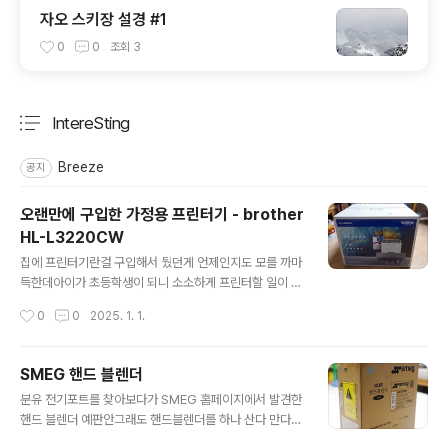
자오 스키장 설경 #1
0
0
조회
3
IntereSting
분류 전체보기
주요 글 목록
Breeze
공지
오랜만에 구입한 가정용 프린터기 - brother
HL-L3220CW
글 내용
집에 프린터기란걸 구입해서 뒀던게 언제인지도 모를 까마
득한데아이가 초등학생이 되니 소소하게 프린터할 일이 잦
아졌다회사에서 프린트할 수도 있었지만 점점 빈도가 잦아
작성시간
0
0
2025. 1. 1.
지고 급하게 프린트할 경우가 많아져집에 프린터를 하나
구비해야겠다고 결정했다 가정용 프린터기를 구입할때 고
려했던 점은1. PC없이 WIFI로 연결 가능한 것2. 인쇄 속도
SMEG 핸드 블렌더
3. 인쇄 품질4. 너무 크지 않는 크기 검색을 해보니 여러 후
글 내용
분유 전기포트를 찾아보다가 SMEG 홈페이지에서 발견한
보군이 있었지만컬러 잉크젯이냐 컬러 레이저냐의 선택에
핸드 블렌더 예판안그래도 핸드블렌더를 하나 산다 만다
서 이왕이면 레이저로프린터로 만족할 것이냐 복합기로 할
하던터라냉큼 사자고! 허락 맞고 지른 바로 그 핸드블렌더
것이냐에서 복합기는 너무 커서 프린터로 만족 컬러레이저