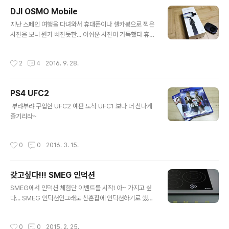
덱 지원 가능하고, 침실 침대 옆 협탁에 올려놓고 쓰면 적당
DJI OSMO Mobile
할 것 같은 디자인과 크기여서 마음이 흔들렸던 것 같다
글 내용
'ㅡ' A2 패키지 디자인 보이는 방향의 A2 디자인 그대로를
지난 스페인 여행을 다녀와서 휴대폰이나 셀카봉으로 찍은
보여준다, 박스 크기는 A4용지보다 약간 더 큰 정도? 박스
사진을 보니 뭔가 빠진듯한... 아쉬운 사진이 가득했다 휴대
내부는 정말 뭐 없다 ;ㅁ; 이번이 B&O 구입이 3~4번째지
폰으로 찍었던 동영상도 흔들리고 밋밋하기 그지없었다 그
만, 패키지 구성이 정말 단촐한것 같다 A2는 본체, 충전기..
래서 폭풍검색 후 휴대용 짐벌이란 존재를 알게되었는데!
작성시간
2
4
2016. 9. 28.
마침 DJI에서 Osmo mobile이란 녀석을 출시했고! 국내
에도 조용히 들어와있더라 ;ㅁ; 곧 있을 대만 여행을 위해서
(;;;;) 라는 명분은 생겼고 오래간직할 추억을 만들 수 있다
PS4 UFC2
는! 합리화를 통해 급! 충동! 구매를 하기 이르렀다 'ㅡ' DJI
글 내용
는 회사는 드론으로 유명한 중국 회사라는거 밖에 몰랐던
​ 부랴부랴 구입한 UFC2 예판 도착 UFC1 보다 더 신나게
터라 Osmo mobile에 대한 기대감은 별로 없었다... 다만
즐기리라~
여행에 눈 멀었을 뿐 하지만 Osmo mobile을 받고 보니,
우와! 라는 말이 절로 나오더라 패키지며 제품 마감까..
작성시간
0
0
2016. 3. 15.
갖고싶다!!! SMEG 인덕션
글 내용
SMEG에서 인덕션 체험단 이벤트를 시작! 아~ 가지고 싶
다... SMEG 인덕션안그래도 신혼집에 인덕션하기로 했는
데, 이런 기회가 생기다니 굿~ SI633D 모델로 흔히 쓰는
3구짜리 인덕션 간단히 소개하자면..- 사이즈 60x51.5x
작성시간
0
0
2015. 2. 25.
6.4cm(WxHxD)- 스메그 마크뉴슨라인의 제품 - 독일 쇼