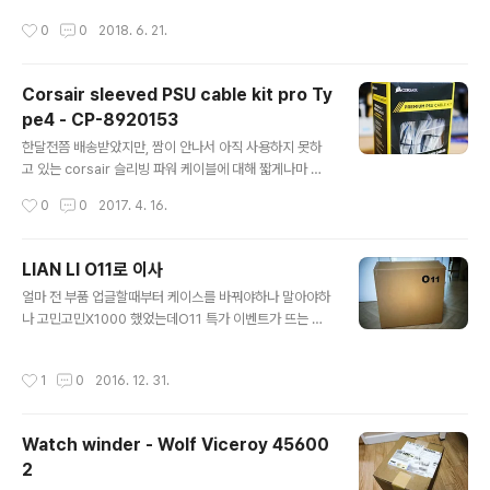
가 오늘 도착~ 원래는 5월말까지 예판이었던것 같은데, 예
프린터는 종류가 많았지만두루두루 검색하다가 선택한br
작성시간
0
0
2018. 6. 21.
판 기간이 늘어나면서 배송도 그만큼 지연된것 같다 역시
other L3220CW 컬러 레이저 프린터기를 선택했다 인
나 택배박스는 제품 패키지에 딱 맞게 제작되어 기분 좋게
기 제품중엔 국내 대기업 제품도 있었지만용지 ..
받아볼 수 있다 제품 패키지의 4면은 제품과 동일한 각도
Corsair sleeved PSU cable kit pro Ty
로 바라보도록 디자인되었다예전에도 SMEG 패키지가 이
pe4 - CP-8920153
랬던가?? 가물가물하네 패키지 내부엔 충격에도 제품을 보
글 내용
호할 수 있게 보강재에 제품이 위치한다 구성품은 비닐로
한달전쯤 배송받았지만, 짬이 안나서 아직 사용하지 못하
다시 한번더 포장되어 있다 비닐을 다 벗겨내고 쫘악 펼치
고 있는 corsair 슬리빙 파워 케이블에 대해 짧게나마 포
면 요렇게~구성품들이 제법 크기가 있다 사실 핸드블렌더
스팅 남깁니다 현재 풀모듈러 방식인 RM1000x 파워를
작성시간
0
0
2017. 4. 16.
구입전 고민했던 게 있었는데, 색상이 제한적이다ㅠ..
사용하고 있어, 올블랙 번들 케이블이 싫어서, 슬리빙 케이
블을 알아보다가 시소닉 파워에 사용하고 있는 맥x파인더
케이블을 다시 주문할까? 하다가 파워랑 깔맞춤해보자는
LIAN LI O11로 이사
묘한 심리가 발동해서 아마존에서 corsair sleeved PS
글 내용
얼마 전 부품 업글할때부터 케이스를 바꿔야하나 말아야하
U cable kit을 구입해서 설치까지 하고 사용하고 있었다
나 고민고민X1000 했었는데O11 특가 이벤트가 뜨는 바
하지만 이 kit의 단점은 Mainboad쪽 24-pin power c
람에ㅠ가격도 너무 착하게 나와서... 에라이 케이스 변경!영
able이 없다는점... ;ㅁ; corsair의 다양한 PSU 종류에 호
희도 10년 넘게 쓸 줄 알았는데,영희 다 좋은데 그 놈의 선
환되게 하기위해 핀 매핑이 다른 24-pin은 별도 판매하고
작성시간
1
0
2016. 12. 31.
정리 안되는 넓지만 좁은 공간ㅠ 그래 너구나 O11 영희에
있...;;;; 그러던중 아마존에서 장바구니 ..
서 O11로 이사!영희 그래도 아직은 이쁘군 확실히 영희는
무겁고 큰 케이스였다O11이랑 비교해도 결코 작지 않다 O
Watch winder - Wolf Viceroy 45600
11 강화유리 탈거하면 요런 모습선정리에서 어느정도 해방
2
될 듯 알루미늄 판넬은 위쪽, 오른쪽에 나사 없이 고정되는
글 내용