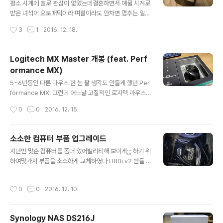
데 탈거하면 프레임만 남는다이 프레임은 알루미늄이 아닌
평소 시계에 별로 관심이 없었는데결혼하면서 예물 시계로
철인듯?집에 있는 PC-A10에 비해 가볍다파워랑 케이블
받은 녀석이 오토매틱이라 며칠이라도 안차면 멈추는 일이
은 오른쪽 공간에 몰아 넣으면 끗 알루미늄인 상판, 우판우
발생하고그렇다고 매일 차고 나갈 수도 없는 노릇이라~ 와
작성시간
3
1
2016. 12. 18.
판에는 파워 팬을 위해 구멍..
치와인더 하나 사야겠다고 생각하고 있었는데어느날 아마
존에서 눈 여겨 보았던 와인더 하나가 급 세일을 하는 바람
에!살 수 밖에 없었다 오토매틱 시계와 와치와인더의 관계
Logitech MX Master 개봉 (feat. Perf
에 대해 여러 말이 많긴 한데자성을 먹는다, 서서히 마모된
ormance MX)
다 등등 와치와인더 사용 자체에 대해 부정적인 의견이 있
글 내용
지만수천만원 대의 시계도 아니고 무엇보다 편리하니깐!
5~6년동안 다른 마우스 한 눈 팔 생각도 안들게 했던 Per
그냥 사서 씀~ Wolf 1834 https://www.wolf1834.co
formance MX! 그런데 어느날 고질적인 로지텍 마우스의
m 라는 브랜드 제품을 구입했는데, 하이엔드는 아니지만,
더블 클릭 현상이 발생한다ㅠㅠ 보증기간은 끝났으니 로지
작성시간
0
0
2016. 12. 15.
나름 고급스런 제품을 만들어내는 브랜드다와인더 라인도
텍 더블 클릭 현상으로 검색 결과, 옴론 스위치 자가 교체행
다양하며, 싱글부터 8구, 모..
~ 오랜만에 납땜질도 하고 꾸역꾸역 옴론 재팬 스위치로
교체하고, 좌우 버튼 발란스 조정하고 다시 살리긴 했으
소소한 컴퓨터 부품 업그레이드
나... 그러던 도중에 MX Master 가 저렴하게 풀려서 혹시
글 내용
지난번 맞춘 컴퓨터를 좀더 있어빌리티해 보이게;;; 하기 위
퍼포먼스 못쓸 때를 대비해서 손가락이 미끌어져서 주문
하여몇가지 부품을 소소하게 교체하였다 H80i v2 번들 1
완료;;; 그리고 받았다! ㅋ 요즘 로지텍의 패키지인지는 모
20mm 팬을 corsair ML120 LED Pro white로 교체라
르겠으나 엄청 심플해졌다 패키지 내부를 열어보니 아아..
디 앞뒤로 두개 바꿨는데, 역시 라디 안쪽만 티가 난다
퍼포먼스 패키징에 비해 초라해보인다;;; 단촐한 구성품 마
작성시간
0
0
2016. 12. 10.
'ㅡ'그리고 Dominator 풀뱅크!RM1000x가 풀모듈러 파
우스 본체, 리시버, 케이블, 메뉴얼 끗! 그래도 나름 가격 좀
워라 세컨컴의 시소닉처럼 슬리빙 케이블로 교체해보았다
나가는 마..
corsair에서 자체적으로 슬리빙 케이블이 나와서 케이블
Synology NAS DS216J
을 바꿨는데!이노무 영희는 도통 선정리가 안된다케이블이