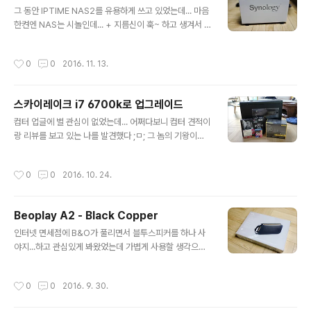
글 내용
화이트라 더 눈에 잘띄고 산만해진거 같다ㅠㅠ선정리도 당
그 동안 IPTIME NAS2를 유용하게 쓰고 있었는데... 마음
분간 이게 최선일듯ㅠㅠ 처음부터 의도하지 않았지만, 컴
한켠엔 NAS는 시놀인데... + 지름신이 훅~ 하고 생겨서 2
퓨터에 점점 커세어부품이 많아지고 있다 'ㅡ'이러다가 커
16J를 구입하게 되었다 'ㅠ' 시놀 NAS는 첨이고 가정에서
세어 케이스로 바꾸는거 아닌지 모르겠다 ML120 쿨러 이
쓸 꺼라서 엔트리 모델인 216J 정도면 충분해 보였다 그래
작성시간
0
0
2016. 11. 13.
쁘다이뻐시퓨 쿨러랑..
도 한 달 정도 써보니, 216J의 좀 아쉬운 점과 상위 모델은
어떨까 하는 호기심에 216+II 정도를 언젠가는 업글해야
겠다는 막연한 생각이 들었다 뭐 언젠가는 바꾸긴 하겠지
스카이레이크 i7 6700k로 업그레이드
만, 지금은 216J로 충분히 만족하고 사용! 딱히 활용도도
글 내용
적다ㅋㅋ 집 컴퓨터 자료 공유, DNLA로 TV에서 영화 보
컴터 업글에 별 관심이 없었는데... 어쩌다보니 컴터 견적이
기, 사진 관리 등등 활용도가 별로 없긴 하네;; 216J 사진
랑 리뷰를 보고 있는 나를 발견했다 ;ㅁ; 그 놈의 기왕이면
샤샤샷! 엔트리 모델은 화이트 색상이고, 측면엔 시놀로지
병 덕분에 6700k에... 이번에 수냉을 한 번 도전해 봐? 하
로고가 내부 열을 배출할 수 있도록 살짝 뚫..
는 생각에 커세어 리뷰를;;; 그래도 오버엔 욕심이 없어서
작성시간
0
0
2016. 10. 24.
maximus 까진 필요없고, Z170-A로 만족! 요즘 컴퓨터
로 겜도 안하니 글픽은 SLI로 쓰던가 분리! 해서 하나 옮겨
서 쓰는 걸로~ 알음알음 사두었던 커세어 파워랑 스스디까
Beoplay A2 - Black Copper
지 모두 합체~하니 영희 케이스 안에 쏵 다 바꼈다 조립하
글 내용
기 전에 부품샷 몇 년만에 부품을 맞췄더니... 예전에 비해
인터넷 면세점에 B&O가 풀리면서 블투스피커를 하나 사
서 요즘 보드가 상당히 마감이 좋아진것 같다 @_@ 시퓨
야지...하고 관심있게 봐왔었는데 가볍게 사용할 생각으로
보드에 고정하니 그 자체가 곱구려~ 케이스를 바꿀 생각이
Beoplay A1을 눈독들여왔었다 하지만! 도통 A1은 면세
없어서... 영희에 맞는 수냉 쿨러가 뭐가 있을까 찾아보니
점엔 풀릴 생각이 없는 듯 했다 ;ㅁ; 일정이 다가오고.... 이
작성시간
0
0
2016. 9. 30.
1..
래저래 살펴 보다가 A2가 갑자기 꽂혀서ㄷㄷ 사고야 말았
다 A2는 B&O 블투 스피커 제품 중 몇 안되는 APT-X 코