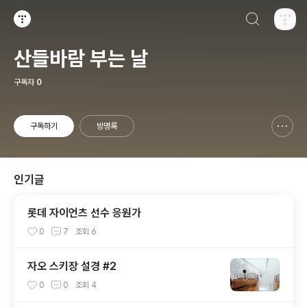
검색하기
티스토리
산들바람 부는 날
구독자
0
구독하기
방명록
신고하기 레이어
열기
인기글
롯데 자이언츠 선수 응원가
0
7
조회
6
자오 스키장 설경 #2
0
0
조회
4