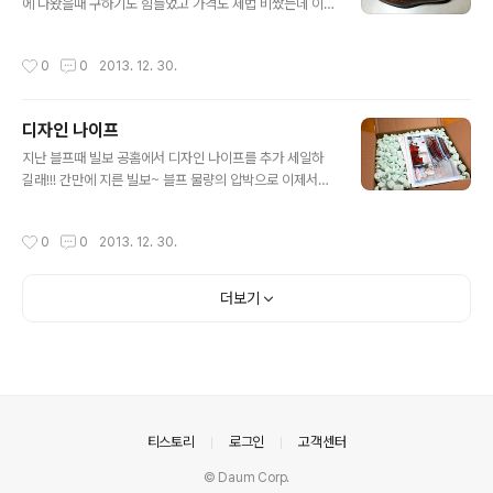
가고 나선 세컨드 냉장고로 쓸 요량으로 선택! 인기많은 색
에 나왔을때 구하기도 힘들었고 가격도 제법 비쌌는데 이
상 중에 하나인 파스텔그린이라 거의 두 달만에 받았다 파
번 블프를 맞이하여 물량을 많이 확보했는지 재고가 남았
스텔그린을 꼭 집어 갤러리아에 간거라 계약하기까지 십여
던지 제법 다양한 컬러와 사이즈가 여러군데 풀려서 덕분
작성시간
0
0
2013. 12. 30.
분도 안걸린듯 하다ㅋ 배송은 SMEG..
에 저렴하게 구하게 되었다 이번에 산건 늘 노려보았던 루
나그랜드 가죽 윙팁 스웨이드 윙팁도 있지만, 스웨이드는
역시나 관리가... 가죽 윙팁중에 제일 잘 나가는 흰중창에
디자인 나이프
검은색 가죽은 사이즈가 없어서 못 구했지만 무난한 윙팁
글 내용
으로 잘 산거 같다 카라멜 가죽 윙팁 중창이 검은색이라 무
지난 블프때 빌보 공홈에서 디자인 나이프를 추가 세일하
난하다 네이비 가죽 윙팁 중창이 핑크색이긴 하지만 크게
길래!!! 간만에 지른 빌보~ 블프 물량의 압박으로 이제서야
튀지는 않는다 며칠 루나그랜드 윙팁을 신어본 느낌으론
받았다! 머그잔 세트도 완성하고 추가로 크리스마스 머그
중창이 루나 러닝화의 그것과 동일해서인지 발이 편하다
잔까지 겟! 이번에 크리스마스 한정 그릇이 세일을 많이해
작성시간
0
0
2013. 12. 30.
오래 걷거나 신고 있어도 발이 아프다는 느낌..
서 몇 가지 구입했다 설탕 담아두려고 산 캔디박스와 국그
릇도 크리스마스 한정판~ 완충재를 넉넉하게 넣어주어서
깨질 염려가 없다 머그잔이나 작은 그릇을 주문하면 오는
더보기
6개 칸막이의 박스 이번에 산 머그잔과 캔디박스, 스푼 그
리고 디자인 나이프 머그잔 세트 완성~
의안내
티스토리
로그인
고객센터
© Daum Corp.