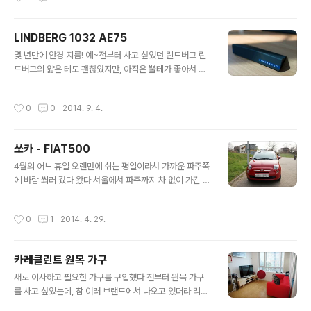
트사의 슈프리머 블랙 세라믹 유리 사용 - 열을 보다 오래
지속시켜주며 가열속도가 빠름 - 열 전도율이 높아 요리시
LINDBERG 1032 AE75
간을 단축시켜주며 강한 화력으로 효율적인 조리 가능 (15
글 내용
단계의 화력조절 가능)- 자성을 띄는 냄비에만 반응을 하기
몇 년만에 안경 지름! 예~전부터 사고 싶었던 린드버그 린
때문에 화상위험이 적음- 일산화탄소 배출이 없어 가스렌
드버그의 얇은 테도 괜찮았지만, 아직은 뿔테가 좋아서 Ac
지 사용으로 인해 발생하는 유해가스에 노출될 우려가 없
etanium으로 결정했다 예전 테보단 좀 더 커진 렌즈와 도
음 자세한 스펙은 여기로~ http://www.smegkorea.co
수도 좀 수정했더니 며칠 안지나서인지 아직은 조금 어색
작성시간
0
0
2014. 9. 4.
m/s..
하네 착용감 정말 좋고~ 얼굴에 밀착되는 느낌이 좋다!
쏘카 - FIAT500
글 내용
4월의 어느 휴일 오랜만에 쉬는 평일이라서 가까운 파주쪽
에 바람 쐬러 갔다 왔다 서울에서 파주까지 차 없이 가긴 좀
무리가 있어서 이용하게 된 쏘카! 4월중에 피아트500 이
벤트 중이라 나름 저렴한(?) 가격으로 하루 렌트해서 다녀
작성시간
0
1
2014. 4. 29.
왔다 작년쯤 피아트가 처음 국내에 들어왔을때 곤지암에서
보곤 참 이쁜 차라고 생각했었는데 직접 운전해보니 이쁘
기도 하고 제법 잘 나가고 좋더라 평일 오전부터 렌트하는
카레클린트 원목 가구
거라 여유있게 예약하면 될 줄 알았는데, 생각보다 인기가
글 내용
있는지 강남역은 놓치고 삼성역에서 빌리게 되었다 삼성역
새로 이사하고 필요한 가구를 구입했다 전부터 원목 가구
쏘카존은 도심공항호텔의 지하4층 주차장에 있는데 생각
를 사고 싶었는데, 참 여러 브랜드에서 나오고 있더라 리뷰
보다 찾기가 쉽지 않고 건물을 빠져나오는데 10분정도 소
를 찾아보고 실물을 보면서 결정한 Kaare Klint 청담동 카