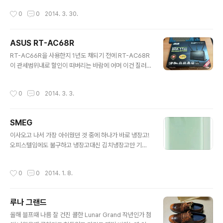
요된다 색상은 직접 보기 전까지 알 수 없어서 제일 유명한
레클린트 카페와 쇼룸에서 실물을 보고 단단하게 만들어진
작성시간
0
0
2014. 3. 30.
민트색일 줄 알았는데, 쏘카존에 가보니..
만듦새와 마감, 따뜻한 원목의 느낌이 마음에 들어 단번에
결정했다! * TV Stand DL-TV STAND 001 1800mm
길이로 5,60인치 TV를 놓아도 넉넉하다 4개의 서랍에 메
ASUS RT-AC68R
탈 레일을 사용해서 부드럽게 열고 닫을 수 있다 중앙의 공
글 내용
간엔 셋탑박스나 게임기 등 넉넉하게 수납할 수 있다 * 서
RT-AC66R을 사용한지 1년도 채되기 전에 RT-AC68R
랍장 DL-Storage011 8개의 서랍과 액서서리 보관함이
이 관세범위내로 할인이 떠버리는 바람에 어머 이건 질러
합쳐진 서랍장 한 고객의 아이디어로 만들어진 서랍장인데
야해! 의 심정으로 질러버린 AC68 오늘 드디어 설치 완료
제품화까지 되었다 드레스룸에 꼭 필요한 서랍장, 이걸로
~ AC66에 비해 조금 커지고 AC66이 거치대가 약간 비
작성시간
0
0
2014. 3. 3.
해결!..
스듬하게 세우는 방식이라 좀 세련돼 보였는데 AC68은
거치대가 필요없이 본체를 바로 세울 수 있게 만들었다 디
자인면에서 조금 나아진 점이라면 전원 케이블과 랜케이블
SMEG
을 뒤에 안보이게 꼽을 수 있게 한 점! AC66에선 모든 케
글 내용
이블은 위로 꼭아야 해서 좀 보기 싫었었는데 좀 위안이 된
이사오고 나서 가장 아쉬웠던 것 중에 하나가 바로 냉장고!
다 AC66에서와 마찬가지로 NAS2 물려서 사용하는데 포
오피스텔임에도 불구하고 냉장고대신 김치냉장고만 기본
트포워딩만 해주면 오케이! 패키지는 단순 내부 패키지도
으로 제공되어 생활하기에 불편하기 그지없었다 이래저래
AC66에 비해 단순해졌다 구성품이라곤 본체와 3개의 안
냉장고를 알아보다가... 지금 큰 양문이를 사기엔 오버인것
작성시간
0
0
2014. 1. 8.
테나, 전원 어뎁터, 랜선, ..
같고, 그렇다고 자취용 냉장고를 사기엔 집이랑 어울리지
않을꺼 같고 결국 그놈의 디자인에 이끌려 레트로 냉장고
하나를 장만했다 SMEG FAB28 자취용 냉장고보다 약간
루나 그랜드
더 큰 녀석이 양문이 버금가는 가격을... ;ㅁ; 당분간은 싱글
글 내용
라이프일테니 장가가기 전엔 요걸로 충분할꺼 같고, 장가
올해 블프때 나름 잘 건진 콜한 Lunar Grand 작년인가 첨