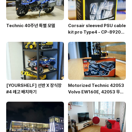
Technic 40주년 특별 모델
Corsair sleeved PSU cable
kit pro Type4 - CP-892015
3
[YOURSHELF] 선반 X 장식장
Motorized Technic 42053
#4 레고 배치하기
Volvo EW160E, 42053 무선
조종 개조