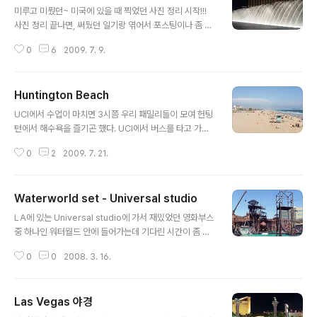
미루고 미뤘던~ 미국에 있을 때 찍었던 사진 정리 시작!!!
사진 정리 끝나면, 써뒀던 일기랑 엮어서 포스팅이나 좀 해
야겠음 어제 태양을 삼켜라 제작 과정 보다가 생각난 벨라
0
6
2009. 7. 9.
지오 분수쇼!!! 아~ 또 가고 싶다~ 2009/02/12 - [메모리
에 담긴 기억/03 USA] - Bellagio water show
Huntington Beach
글 내용
UCI에서 수업이 마치면 3시쯤 우리 패밀리들이 모여 헌팅
턴에서 해수욕을 즐기곤 했다. UCI에서 버스를 타고 가면
한 40분쯤 걸린다. 가는 길에 해변을 2~3개 정도 지나가
0
2
2009. 7. 21.
는데, 그 중에 가장 유명한 곳이 헌팅턴이었다, 해변 가운데
에 pier가 길~게 나있는게 신기했고. 무엇보다도 해변에
서핑을 즐기는 사람이 많았다. 우리들도 큰 보드는 못 타보
Waterworld set - Universal studio
고 연습용 조그만 보드로 물장구 치는 정도로 만족하긴 했
글 내용
다 :) 한 번은 헌팅턴 해변가에서 유세나온 아놀드 슈왈츠네
LA에 있는 Universal studio에 가서 재밌었던 영화부스
거도 만났는데 아마 그 이후로 주지사가 된걸로 기억한다.
중 하나인 워터월드 안에 들어가는데 기다린 시간이 좀 길
헌팅턴에서 본 서퍼들이 부러워서 같은 집에 살고 있던 일
긴했지만 영화와 비슷하게 꾸민 세트와 영화를 재현해주는
본 친구 유지로한테 서핑 좀 배워보려고 했는데 아쉽게도
0
0
2008. 3. 16.
쇼까지 게다가 더위를 날려주는 물세레 ㅎㅎ 꼭 앞자리에
그러질 못했네 ㅠ_ㅠ 몇 해전 여름 시원한 헌팅턴이 그립
서 봐야 더 신나는 곳! . . .
다... http://m..
Las Vegas 야경
글 내용