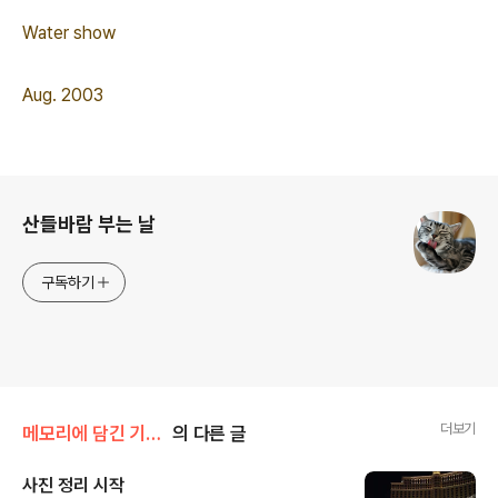
Water show
Aug. 2003
로그 정보
산들바람 부는 날
구독하기
더보기
메모리에 담긴 기억/03 USA
의 다른 글
사진 정리 시작
글 내용