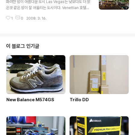
화려한 밤이 아름다운 도시 Las Vegas는 낮보다도 더 밝
은것 같은 밤이 잘 어울리는 도시이다. Venettian 호텔의
난간에 기대어서 Mirage 호텔을 바라다 보며 만든 파노라
1
0
2008. 3. 16.
마 언젠가는 다시 가고픈 곳이다 . . .
이 블로그 인기글
New Balance M574GS
Trillo DD