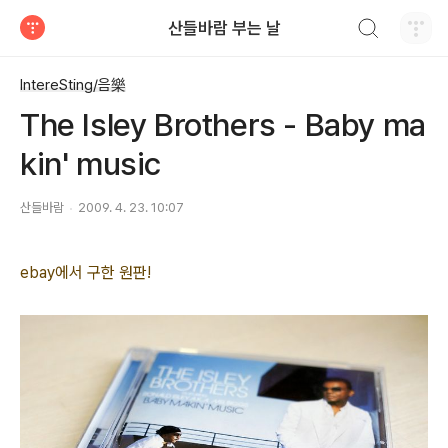
검색하기
산들바람 부는 날
티스토리
IntereSting/음樂
The Isley Brothers - Baby ma
kin' music
산들바람
2009. 4. 23. 10:07
ebay에서 구한 원판!