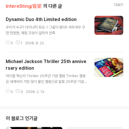
더보기
IntereSting/음樂
의 다른 글
Dynamic Duo 4th Limited edition
글 내용
우리가 누구? 다이나믹 듀오~! 그들이 왔다!! 겨우겨우 구
한 한정판, 제법 구성이 알차서 만족
0
1
2008. 8. 22.
Michael Jackson Thriller 25th annive
rsary edition
글 내용
마이클 잭슨의 Thriller 25주년 기념 앨범 Thriller 앨범
은 세계에서 가장 많이 팔린 앨범으로 발표 25주년 기념으
로 디지털 리마스터링하였다 오랜만에 Thriller, Billie Je
0
0
2008. 2. 13.
an, Beat it 을 들으니 예전 추억이 ㅎㅎ
이 블로그 인기글