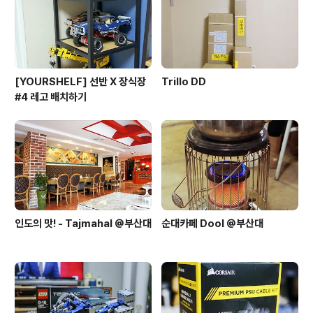
[YOURSHELF] 선반 X 장식장
Trillo DD
#4 레고 배치하기
인도의 맛! - Tajmahal @부산대
순대카페 Dool @부산대