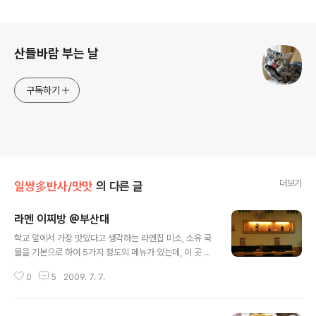
로그 정보
산들바람 부는 날
구독하기
더보기
일쌍多반사/맛맛
의 다른 글
라멘 이찌방 @부산대
글 내용
학교 앞에서 가장 맛있다고 생각하는 라멘집 미소, 소유 국
물을 기본으로 하여 5가지 정도의 메뉴가 있는데, 이 곳 라
멘은 내 입맛에 잘 맞는거 같다 그 외에도 카레라멘, 돈까스
0
5
2009. 7. 7.
카레도 있으며, 가격은 3500~5000원선 정문쪽 버스 정
류장 부근에 위치한 아담한 가게 가게내엔 5개 정도의 테
이블과 주방과 한 쪽 벽쪽에 마련된 자리까지 대략 20석정