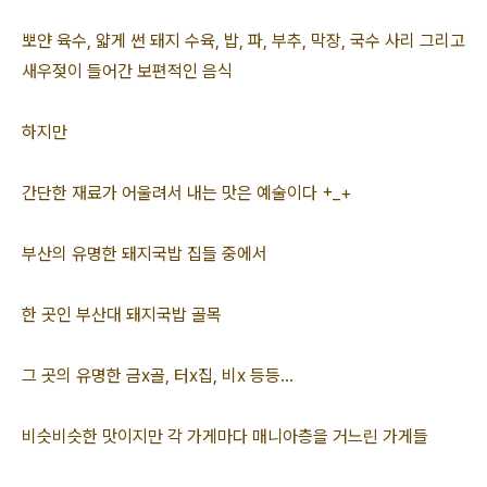
뽀얀 육수, 얇게 썬 돼지 수육, 밥, 파, 부추, 막장, 국수 사리 그리고
새우젖이 들어간 보편적인 음식
하지만
간단한 재료가 어울려서 내는 맛은 예술이다 +_+
부산의 유명한 돼지국밥 집들 중에서
한 곳인 부산대 돼지국밥 골목
그 곳의 유명한 금x골, 터x집, 비x 등등...
비슷비슷한 맛이지만 각 가게마다 매니아층을 거느린 가게들