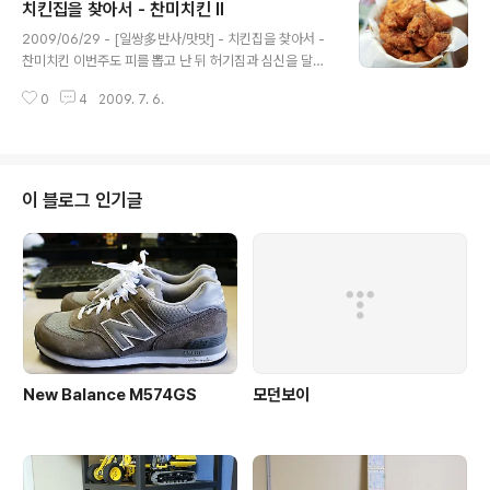
치킨집을 찾아서 - 찬미치킨 II
도의 규모인데 점심 시간에 가면 남는 자리가 없을 정도로
글 내용
유명하다면 유명한 곳 아담한 가게에 들어서면 정면으로
2009/06/29 - [일쌍多반사/맛맛] - 치킨집을 찾아서 -
보이는 주방 일본 분위기를 잘 살린 인테리어 한쪽 벽면에
찬미치킨 이번주도 피를 뽑고 난 뒤 허기짐과 심신을 달래
크게 걸려있는 그림 아기자기한 일본식 소품과 벽면에 마
러 찾아간 찬미치킨~ 지난주에 못 먹었던 간장양념을 위해
련된 좌석 주방 바로 앞에도 좌석이~ 오늘 주문한 메뉴는~
0
4
2009. 7. 6.
서 다시 방문했다 오늘은 간장반 후라이드반 그리고 무는
이찌방 미소라멘 미소 국물에 해산물이 가득, 진하고 시원
많이! 일면 반반무마니 :) 간장양념의 맛은 가히... 교x의 원
한 맛 그리고 소유라멘 소유 ..
조라고 할 정도의 맛이었다 바삭한 튀김과 짭쪼름한 양념
의 조화! 왜 진작에 여길 몰랐을까 하는 생각이 ㅠ_ㅠ 개인
적으론 후라이드보단 간장양념에 점수를 더 주고싶다~ 치
이 블로그 인기글
킨집의 기본 세팅 샐러드와 무, 치킨 나오기전에 먹고 추가
~! 간장양념이 쏙쏙 베인 갈색 빛깔의 치킨 윤기가 자르르
르~
New Balance M574GS
모던보이