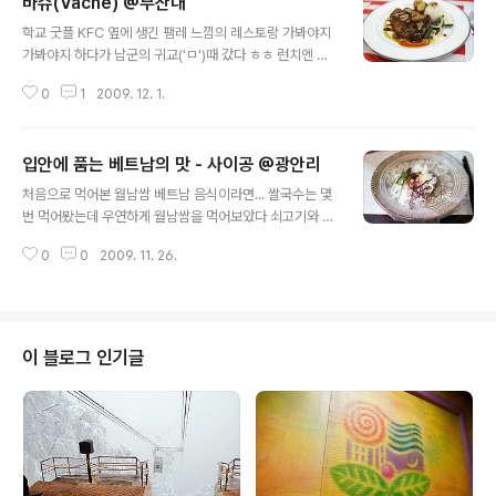
바슈(Vache) @부산대
글 내용
학교 굿플 KFC 옆에 생긴 팸레 느낌의 레스토랑 가봐야지
가봐야지 하다가 남군의 귀교('ㅁ')때 갔다 ㅎㅎ 런치엔 파
스타류랑 스테이크가 가능했는데 스테이크로 결정~ 바슈
0
1
2009. 12. 1.
는 메인디쉬를 주문하면 샐러드바가 무료였다 샐러드바는
간단한 샐러드류와 쿠키, 케익, 과일 정도였는데 메뉴가 다
양하지 못해서 아쉽기는 했다 스테이크는 저렴한 가격에비
입안에 품는 베트남의 맛 - 사이공 @광안리
해서 괜찮은 편이었다 굳이 비싼 가격으로 스테이크 먹을
글 내용
필요는 없을 정도랄까~ 일단 슾으로 입맛을 돋구고 맛있게
처음으로 먹어본 월남쌈 베트남 음식이라면... 쌀국수는 몇
메인을 슥슥 잘라서 쏘옥~
번 먹어봤는데 우연하게 월남쌈을 먹어보았다 쇠고기와 야
채등을 끓는 물에 살짝 데치고 물에 적신 라이스페이퍼에
0
0
2009. 11. 26.
먹음직스럽게 올리곤 싸서 먹는 그 맛이 캬아~ 새콤달콤함
을 한 입에 느낄 수 있었다 샤브샤브랑 비슷하면서도 약간
다른 느낌인데 앞으로 자주 먹게될 듯 하다 :)
이 블로그 인기글