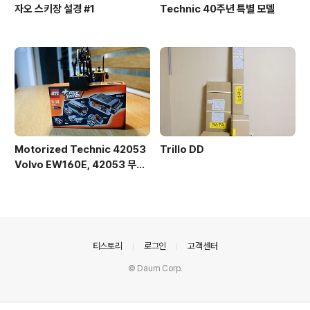
자오 스키장 설경 #1
Technic 40주년 특별 모델
Motorized Technic 42053
Trillo DD
Volvo EW160E, 42053 무선
조종 개조
의안내
티스토리
로그인
고객센터
© Daum Corp.