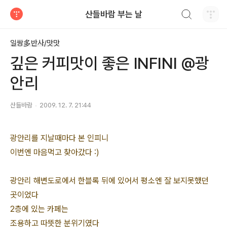
검색하기
산들바람 부는 날
티스토리
일쌍多반사/맛맛
깊은 커피맛이 좋은 INFINI @광
안리
산들바람
2009. 12. 7. 21:44
광안리를 지날때마다 본 인피니
이번엔 마음먹고 찾아갔다 :)
광안리 해변도로에서 한블록 뒤에 있어서 평소엔 잘 보지못했던
곳이었다
2층에 있는 카페는
조용하고 따뜻한 분위기였다