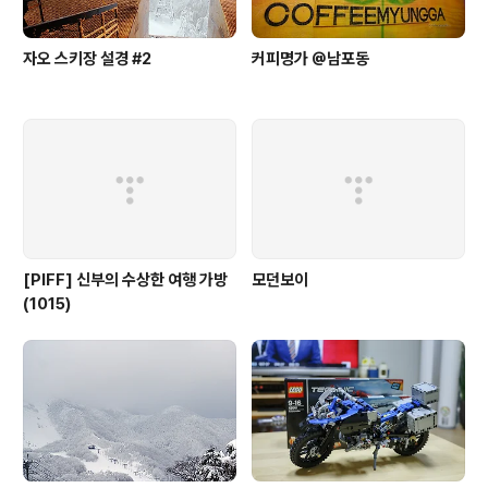
자오 스키장 설경 #2
커피명가 @남포동
[PIFF] 신부의 수상한 여행 가방
모던보이
(1015)