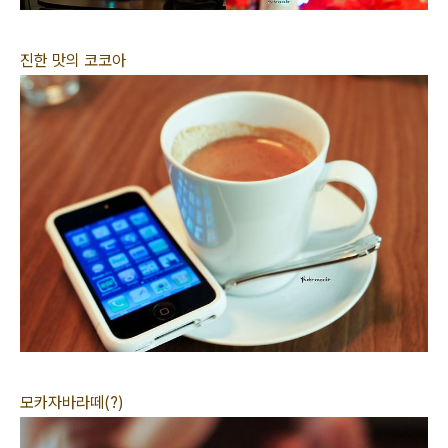
진한 맛의 코코아
모카자바라떼(?)