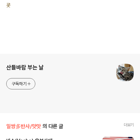
굣
로그 정보
산들바람 부는 날
구독하기
더보기
일쌍多반사/맛맛
의 다른 글