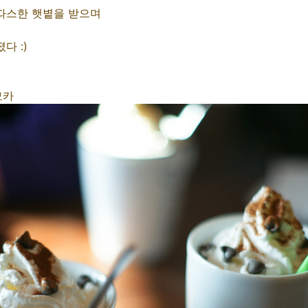
따스한 햇볕을 받으며
다 :)
모카