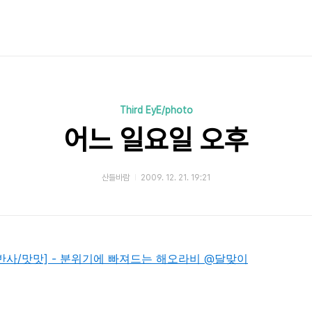
Third EyE/photo
어느 일요일 오후
산들바람
2009. 12. 21. 19:21
일쌍多반사/맛맛] - 분위기에 빠져드는 해오라비 @달맞이