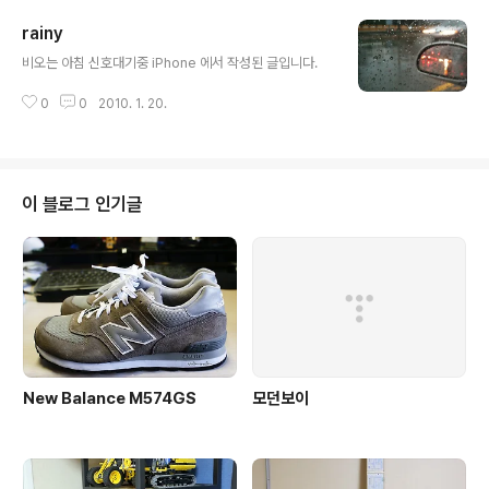
rainy
글 내용
비오는 아침 신호대기중 iPhone 에서 작성된 글입니다.
0
0
2010. 1. 20.
이 블로그 인기글
New Balance M574GS
모던보이