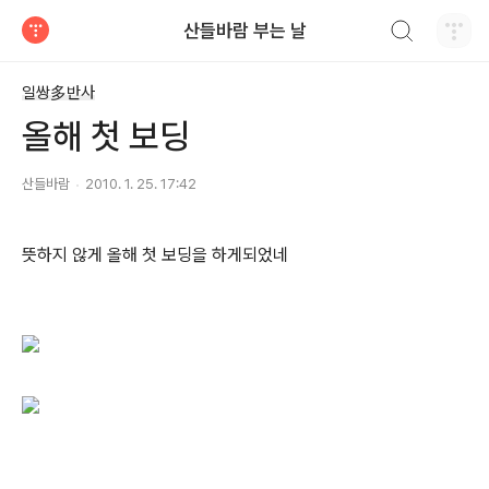
검색하기
산들바람 부는 날
티스토리
일쌍多반사
올해 첫 보딩
산들바람
2010. 1. 25. 17:42
뜻하지 않게 올해 첫 보딩을 하게되었네