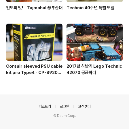
인도의 맛! - Tajmahal @부산대
Technic 40주년 특별 모델
Corsair sleeved PSU cable
2017년 하반기 Lego Technic
kit pro Type4 - CP-892015
42070 궁금하다
3
의안내
티스토리
로그인
고객센터
© Daum Corp.