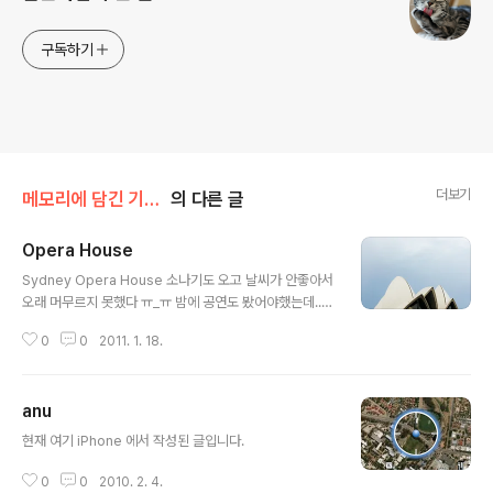
구독하기
더보기
메모리에 담긴 기억/10 Aus
의 다른 글
Opera House
글 내용
Sydney Opera House 소나기도 오고 날씨가 안좋아서
오래 머무르지 못했다 ㅠ_ㅠ 밤에 공연도 봤어야했는데...
작년에 찍어둔 사진을 이제야 정리시작 'ㅂ' 이건 무슨 공원
0
0
2011. 1. 18.
인가? 포인트에서 찍은 오페라 하우스
anu
글 내용
현재 여기 iPhone 에서 작성된 글입니다.
0
0
2010. 2. 4.