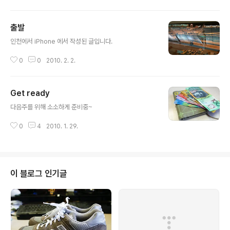
출발
글 내용
인천에서 iPhone 에서 작성된 글입니다.
0
0
2010. 2. 2.
Get ready
글 내용
다음주를 위해 소소하게 준비중~
0
4
2010. 1. 29.
이 블로그 인기글