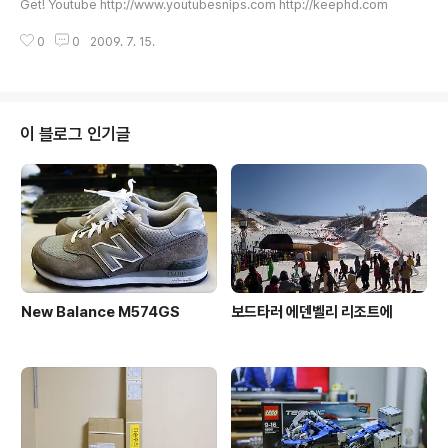
Get! Youtube http://www.youtubesnips.com http://keephd.com
regedit 후 HKEY_CURRENT_USER\Software\Micr
osoft\Windows\CurrentVersion\Run 를 찾아가서 A
0
0
2009. 7. 15.
dobeUpdater.exe 가 있다면 삭제 3..
이 블로그 인기글
New Balance M574GS
보드타러 에덴벨리 리조트에