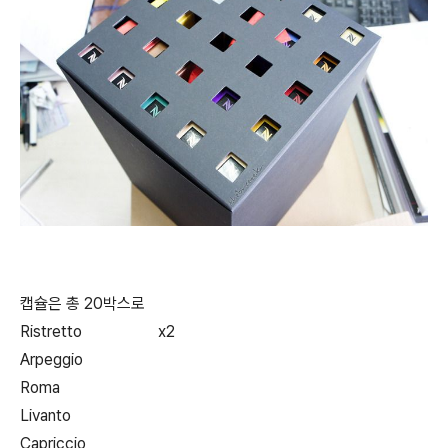
캡슐은 총 20박스로
Ristretto x2
Arpeggio
Roma
Livanto
Capriccio