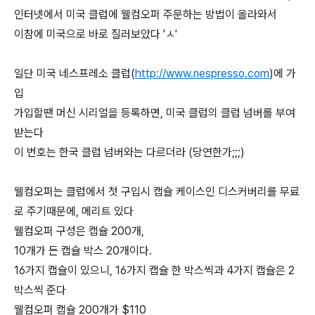
인터넷에서 미국 클럽에 웰컴오퍼 주문하는 방법이 올라와서
이참에 미국으로 바로 질러보았다 'ㅅ'
일단 미국 네스프레소 클럽(
http://www.nespresso.com
)에 가
입
가입할땐 머신 시리얼을 등록하면, 미국 클럽의 클럽 넘버를 부여
받는다
이 번호는 한국 클럽 넘버와는 다르더라 (당연한가;;;)
웰컴오퍼는 클럽에서 첫 구입시 캡슐 케이스인 디스커버리를 무료
로 주기때문에, 메리트 있다
웰컴오퍼 구성은 캡슐 200개,
10개가 든 캡슐 박스 20개이다.
16가지 캡슐이 있으니, 16가지 캡슐 한 박스씩과 4가지 캡슐은 2
박스씩 준다
웰컴오퍼 캡슐 200개가 $110