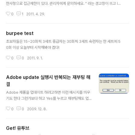
한사항으로 접근제한이 있다. 관리자에게 문의하세요. " 라는 경고창이 뜨고 IE
가 열리지 않는다면? 기본 웹브라우저를 Internet Explorer만 쓴다면 이런 일
0
1
2011. 4. 29.
이 없겠지만 다른 브라우저를 설치하고, 지우다보면 레지스트리가 꼬여서 이런
일이 발생하는것 같다 얼마전에 Maxthon을 설치해서 쓰다가 삭제했는데 IE를
기본 브라우저로 설정했지만 아웃룩 링크가 안열리는 일이 발생! 검색하다가 발
burpee test
견한 MS 도움말 페이지 http://support.microsoft.com/kb/983872/ko
글 내용
아웃룩 2007에 대해 설명하고 있지만, 2010도 해결되었다 해결방법중 2번의
초보자들은 15~20회씩 3세트 중급자는 30회씩 3세트 숙련자는 한 세트에 5
레지스트리 수정으로 아웃룩에서 IE 링크 문제는 해결! ..
0회 이상 오늘부터 시작해봐야 겠다!
0
0
2011. 9. 1.
Adobe update 실행시 반복되는 재부팅 해
결
글 내용
Adobe 제품을 업데이트 하려고하면 이런 메시지를 띄우
기도 한다 그런가보다 하고 Yes를 누르고 재부팅해도 업
데이트는 되지않고 계속 저 메시지만 띄운다면 미칠지경이
0
0
2009. 12. 8.
다~ 이럴때 해결방법 1. AUM transaction file 제거
C:\Documents and Settings\ [user name] \Appli
cation Data\Adobe\Updater 폴더 내의 AUtrans.xm
Get! 유투브
l 파일이 있다면 제거 저 폴더는 숨겨져있으므로 주의 2. 레
글 내용
지스트리에서 Adobe Updater.exe 제거 시작 - 실행 -