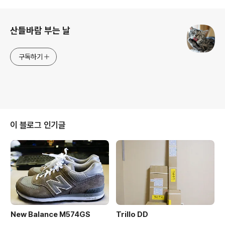
로그 정보
산들바람 부는 날
구독하기
이 블로그 인기글
New Balance M574GS
Trillo DD