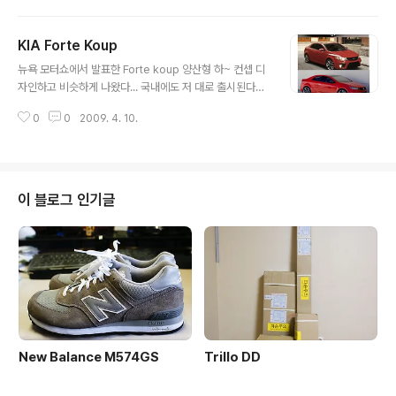
KIA Forte Koup
글 내용
뉴욕 모터쇼에서 발표한 Forte koup 양산형 하~ 컨셉 디
자인하고 비슷하게 나왔다... 국내에도 저 대로 출시된다면,
사고싶다~
0
0
2009. 4. 10.
이 블로그 인기글
New Balance M574GS
Trillo DD