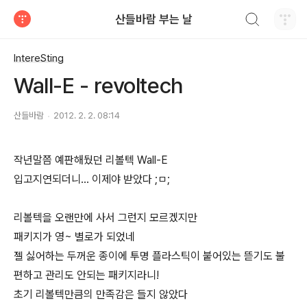
검색하기
산들바람 부는 날
티스토리
IntereSting
Wall-E - revoltech
산들바람
2012. 2. 2. 08:14
작년말쯤 예판해뒀던 리볼텍 Wall-E
입고지연되더니... 이제야 받았다 ;ㅁ;
리볼텍을 오랜만에 사서 그런지 모르겠지만
패키지가 영~ 별로가 되었네
젤 싫어하는 두꺼운 종이에 투명 플라스틱이 붙어있는 뜯기도 불
편하고 관리도 안되는 패키지라니!
초기 리볼텍만큼의 만족감은 들지 않았다