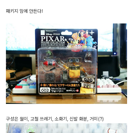
패키지 맘에 안든다!
구성은 월이, 고철 쓰레기, 소화기, 신발 화분, 거미(?)