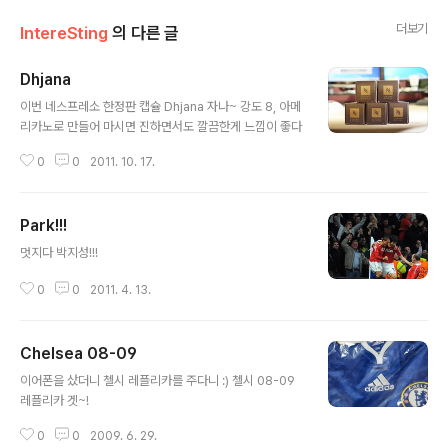
더보기
IntereSting
의 다른 글
Dhjana
글 내용
이번 네스프레소 한정판 캡슐 Dhjana 자나~ 강도 8, 아메
리카노로 만들어 마시면 진하면서도 깔끔한게 느낌이 좋다
0
0
2011. 10. 17.
Park!!!
글 내용
멋지다 박지성!!!
0
0
2011. 4. 13.
Chelsea 08-09
글 내용
이어폰을 샀더니 첼시 레플리카를 주다니 :) 첼시 08-09
레플리카 겟~!
0
0
2009. 6. 29.