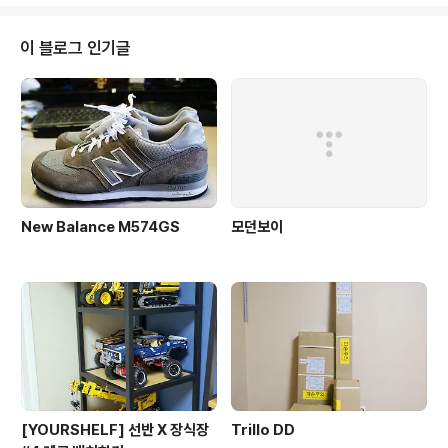
도로 구동해서 더 맘에 든다 B모델도 실제 볼보 차량이라
하나 더 사야한다는게 함정~
이 블로그 인기글
New Balance M574GS
모던보이
[YOURSHELF] 선반 X 장식장
Trillo DD