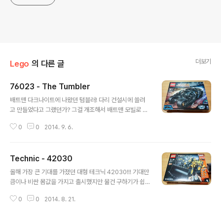
더보기
Lego
의 다른 글
76023 - The Tumbler
글 내용
배트맨 다크나이트에 나왔던 텀블러! 다리 건설시에 쓸려
고 만들었다고 그랬던가? 그걸 개조해서 배트맨 모빌로 사
용~ 묵직하고 웅장한 크기와 형태로 피규어로도 많이 출시
0
0
2014. 9. 6.
됐던 텀블러가 드디어 레고에서도 출시! 게다가 UCS 급으
로!! 어렵사리 미국에서 구입해서 휴가기간에 조립했다 박
스 사이즈가 어마어마하다 42030보다 더 큰거 같다 무려
Technic - 42030
11번 봉다리까지 있는 위엄! 대부분 시커먼 브릭인데, 봉다
글 내용
리 번호 없이 조립했다면 @_@ 영화에서 나왔던 바로 이
올해 가장 큰 기대를 가졌던 대형 테크닉 42030!!! 기대만
녀석! 조립하고 나니~ 짜잔~ UCS 급이라 크기는 물론이
큼이나 비싼 몸값을 가지고 출시했지만 물건 구하기가 쉽
고 디테일이 상당하다 살짝살짝 아쉬운 점이 있긴하지만;;;
지않나 ㅡ_-);; 어렵사리 하나 구해서 쉬엄쉬엄 3일해서 조
명판 스티커는 아직 안붙이고 사진부터 ㅎㅎ
0
0
2014. 8. 21.
립 끝! 여태 만들어본 대형 테크닉중에 가장 묵직하고 속이
알차다는 느낌이 들었다 움직임 또한 부드럽고 적당한 속