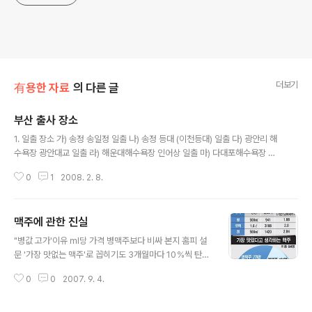
더보기
有용한 자료
의 다른 글
부산 출사 장소
글 내용
1. 일출 장소 가) 송정 송일정 일출 나) 송정 등대 (이천등대) 일출 다) 광안리 해
수욕장 광안대교 일출 라) 해운대해수욕장 인어상 일출 마) 다대포해수욕장 선
착장 일출 바) 송도해수욕장 일출 사) 오랑대 일출 아) 연하리 소나무 일출 자)
0
1
2008. 2. 8.
연하리 월드컵등대 일출 차) 기장 대변 솔섬부근 일출 카) 기장 죽성 거북바위
일출 타) 기장 국수당 일출 파) 황령산 봉수대쪽 금련산에서 바라본 광안대교쪽
일출 하) 해동용궁사에서 바라본 일출 거) 청사포 등대 일출 너) 금정산에서 바
맥주에 관한 진실
라본 일출 더) 다대포 외섬 등대섬외 일출(이곳은 배를 타고 가야하는 곳) 러) 영
글 내용
도 봉래산 일출 머) 오륙도 일출 버) 영도 태종대 등대 일출 서) 백양산 정상에서
"병값 고가'이유 ㎖당 가격 병맥주보다 비싸 본지 홈피 설
바라본 동해 일출 저) 선상(크루즈호)에서 바라본 일출 처) 금정..
문 '가장 맛없는 맥주'로 꼽히기도 3개월마다 10％씩 탄산
감소…'완전밀봉' 병맥주와 달라 페트맥주가 병맥주보다 비
0
0
2007. 9. 4.
싸다? 대량구매의 미덕은 그만큼 가격이 저렴하기 때문이
다. 하지만 맥주에 한해서만큼은 페트병보다 일반 병 구매
가 합리적으로 보인다. 각 맥주의 ㎖당 공장도 가격을 비교