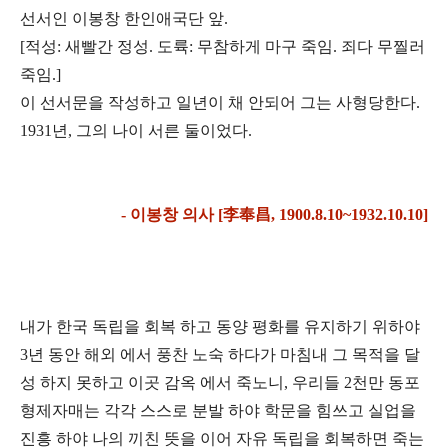
선서인 이봉창 한인애국단 앞.
[적성: 새빨간 정성. 도륙: 무참하게 마구 죽임. 죄다 무찔러
죽임.]
이 선서문을 작성하고 일년이 채 안되어 그는 사형당한다.
1931년, 그의 나이 서른 둘이었다.
- 이봉창 의사 [李奉昌, 1900.8.10~1932.10.10]
내가 한국 독립을 회복 하고 동양 평화를 유지하기 위하야
3년 동안 해외 에서 풍찬 노숙 하다가 마
침내 그 목적을 달
성 하지 못하고 이곳 감옥 에서 죽노니, 우리들 2천만 동포
형제자매는 각각 스스
로 분발 하야 학문을 힘쓰고 실업을
진흥 하야 나의 끼친 뜻을 이어 자유 독립을 회복하면 죽는