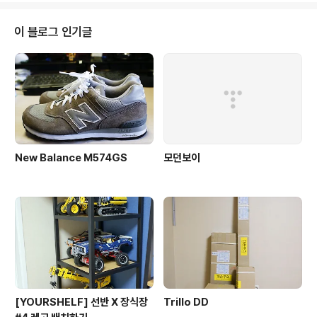
한 결과, 페트맥주가 병맥주 보다 근소한 차이로 비쌌다. 병
맥주 500㎖(기준ㆍOB맥주)의 출고가는 941원, 1.6ℓ짜
이 블로그 인기글
리 페트맥주는 3188원이다. 이를 ㎖ 단위로 환산하면 병
맥주는 ㎖당 1.88원, 페트맥주는 2.0원이었다. '페트병은
일반 병보다 싸다'는 상식의 허를 찌른 셈이다. ▶왜 비싼
가? OB맥주 관계자는 "페트병은 재활용이 불가능하고, 일
반 병보다 원재료 ..
New Balance M574GS
모던보이
[YOURSHELF] 선반 X 장식장
Trillo DD