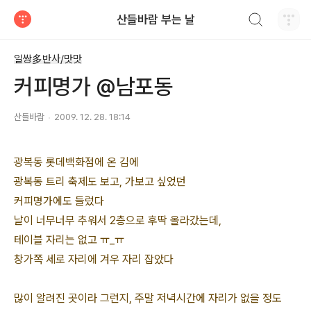
검색하기
산들바람 부는 날
티스토리
일쌍多반사/맛맛
커피명가 @남포동
산들바람
2009. 12. 28. 18:14
광복동 롯데백화점에 온 김에
광복동 트리 축제도 보고, 가보고 싶었던
커피명가에도 들렀다
날이 너무너무 추워서 2층으로 후딱 올라갔는데,
테이블 자리는 없고 ㅠ_ㅠ
창가쪽 세로 자리에 겨우 자리 잡았다
많이 알려진 곳이라 그런지, 주말 저녁시간에 자리가 없을 정도