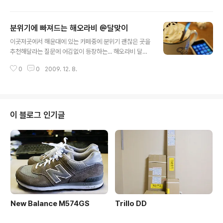
도 개눈 감추듯 뚝딱~ 냉면이든 밀면이든 육수가 맛있는
집을 좋아했는데 여긴 맛있는 냉면집에서나 먹을 수 있는
분위기에 빠져드는 해오라비 @달맞이
깊고 잘 우려난 육수가 인상적이었다 양념이 풍부하고 가
글 내용
오리회도 나오다니, 이런 밀면은 처음이었다 만두는 속이
이곳저곳에서 해운대에 있는 카페중에 분위기 괜찮은 곳을
정말 알차고, 만두피도 속이 비칠정도로 얇아서 더 맛있는
추천해달라는 질문에 어김없이 등장하는... 해오라비 달맞
거 같다 가격도 밀면이 4000원, 만두 한판이 5000원으
이에는 종종 갔는데, 정작 해오라비는 한 번도 간적이 없었
로 대만족~!!! 육수 맛이 예술 ㅡ_-)b 군침도는 비빔밀면
0
0
2009. 12. 8.
다;;; 교외에 나갔다가 돌아오는 길에 들른 해오라비! 위치
속이 꽉~~찬 만두
는 미포에서 달맞이언덕 넘어갈때 해월정 가기전 골목에서
약간 위 2층으로 된 아담한 카페에는 1층엔 주차장도 있어
서 편한 곳이다 일요일이라 주차장은 복작복작 ㅎㅎ 2층을
오르는 계단을 지나면 아기자기한 소품들로 가득 꾸며진
이 블로그 인기글
카페가 나오는데, 해오라비엔 강아지가 2마리 있다 한마리
는 골디, 라비는 2층 카페 입구옆에서 놀고있고;;; 다른 한
마리는 카페안에서 이리저리 쏘다니는 셔틀랜드 쉽독(이름
은 모르겠네) 해오라비도 다가오는 크리스마스로 카페안이
채워져있었다 아기자기한 인형들과 소품..
New Balance M574GS
Trillo DD