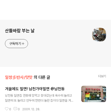
로그 정보
산들바람 부는 날
구독하기
더보기
일쌍多반사/맛맛
의 다른 글
겨울에도 밀면! 남천가야밀면 @남천동
글 내용
남천동 밀면집 연휴때 맘먹고 찾아갔는데 육수에 놀라고
밀면에 또 놀라고 만두에 한번더 놀란 집이다 밀면을 겨울
엔 잘 안먹었는데, 육수를 한잔 마셨더니, 추위가 쏵 가시면
0
0
2009. 12. 28.
서 매콤한 비빔 밀면이 술술 넘어가더군 :) 속이 꽉찬 만두