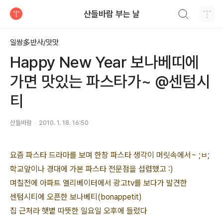
검색하기
산들바람 부는 날
티스토리
일쌍多반사/맛맛
Happy New Year 보나베띠에
가면 맛있는 파스타가~ @센텀시
티
산들바람
2010. 1. 18. 16:50
요즘 파스타 드라마를 보며 한창 파스타 생각이 머릿속에서~ ;ㅂ;
학교앞이나 경대에 가본 파스타 전문점을 섭렵했고 :)
며칠전에 아파트 엘리베이터에서 광고tv를 보다가 발견한
센텀시티에 오픈한 보나베티(bonappetit)
집 근처라 햇볕 따뜻한 일요일 오후에 들렀다