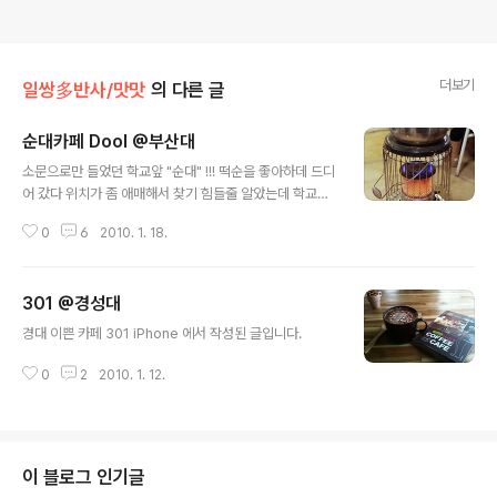
더보기
일쌍多반사/맛맛
의 다른 글
순대카페 Dool @부산대
글 내용
소문으로만 들었던 학교앞 "순대" !!! 떡순을 좋아하데 드디
어 갔다 위치가 좀 애매해서 찾기 힘들줄 알았는데 학교앞
부산은행 사거리에서 장전동쪽으로 한 블럭정도 내려가다
0
6
2010. 1. 18.
가 옛 화이트하우스옆 골목으로 내려가면 보이는 아담한
카페 카페에서 순대를 판다길래 궁금했었는데 직접 가보
니, 가정집을 카페로 개조해서 아담한 공간에 아기자기한
301 @경성대
소품으로 꾸며놓은 곳이었다 그리고 장신구작업실과 음료
글 내용
를 파는 카페랑 연결되어 있었다 자리를 잡으니 옆에 따뜻
경대 이쁜 카페 301 iPhone 에서 작성된 글입니다.
한 난로가 *= _ =* 배가 고파서 일단 순대랑 떡볶이를 주
문했다~ 순대는 4000원부터, 떡볶이는 3000원 아기자
0
2
2010. 1. 12.
기하게 꾸며진 카페 내부 주문한 음식이 나오고~ 유명한
허브순대~ 일반 순대도 같이 나오는데, 순대가 비린내 없
이 향긋하고 매콤한게 정말 맛있었다 떡볶이도 ..
이 블로그 인기글