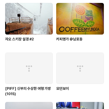
자오 스키장 설경 #2
커피명가 @남포동
[PIFF] 신부의 수상한 여행 가방
모던보이
(1015)