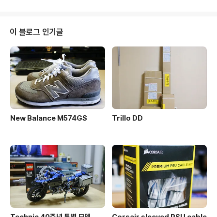
어.... 괜히 썼어.... 그 날 날씨가 추워져서 콧물 흘리며 했던
동백섬 출사 ㅠ_ㅠ a550 & 11-18, 135/1.8ZA, 200G,
300G SSM
이 블로그 인기글
New Balance M574GS
Trillo DD
Technic 40주년 특별 모델
Corsair sleeved PSU cable