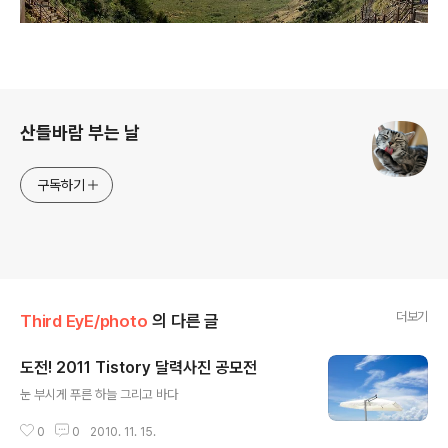
로그 정보
산들바람 부는 날
구독하기
더보기
Third EyE/photo
의 다른 글
도전! 2011 Tistory 달력사진 공모전
글 내용
눈 부시게 푸른 하늘 그리고 바다
0
0
2010. 11. 15.