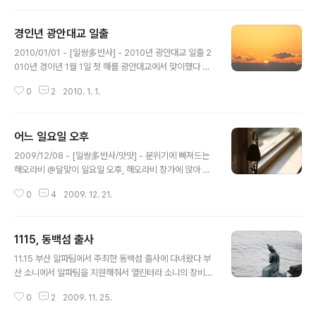
경인년 광안대교 일출
글 내용
2010/01/01 - [일쌍多반사] - 2010년 광안대교 일출 2
010년 경이년 1월 1일 첫 해를 광안대교에서 맞이했다 바
닷 바람을 온 몸으로 맞으면서 구름위로 떠오르는 금빛의
0
2
2010. 1. 1.
해가 수~욱 떠오르는 걸 보며 올해도 행복하길 빌어본다 7
시 10분쯤 자리 잡아서 20여분 기다리다 구름 위로 삐쭉
올라온 저 황금빛 이제 슬슬 떠오르는구나 반갑다 2010
어느 일요일 오후
년! 경인년 새해! 새해 복 많이 받으세요 a550 & 80-200
글 내용
F2.8 minolta 흑통
2009/12/08 - [일쌍多반사/맛맛] - 분위기에 빠져드는
해오라비 @달맞이 일요일 오후, 해오라비 창가에 앉아 따
스한 햇볕을 받으며 커피 한잔의 여유를 가졌다 :) 자주 먹
0
4
2009. 12. 21.
는 화이트카페모카 입구 문고리에 이렇게 이쁜 장식이 :) 바
람이 쌀쌀해서인지... 라비는 오늘 내내 자더라 ㅡㅜ a900
& 50/1.4
1115, 동백섬 출사
글 내용
11.15 부산 알파팀에서 주최한 동백섬 출사에 다녀왔다 부
산 소니에서 알파팀을 지원해줘서 열린터라 소니의 장비들
을 사용해볼 수 있는 좋은 기회였다 135/1.8, 11-18, 300
0
2
2009. 11. 25.
G SSM 등등 가져간 200G 외에 많은 렌즈들을 사용해
볼 수 있어서 좋은 경험이었지만... 뽐뿌의 징죠가... 괜히 썼