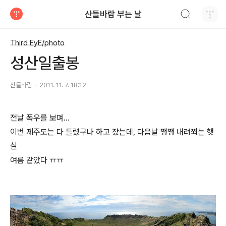
검색하기
산들바람 부는 날
티스토리
Third EyE/photo
성산일출봉
산들바람
2011. 11. 7. 18:12
전날 폭우를 보며...
이번 제주도는 다 틀렸구나 하고 잤는데, 다음날 쨍쨍 내려쬐는 햇
살
여름 같았다 ㅠㅠ