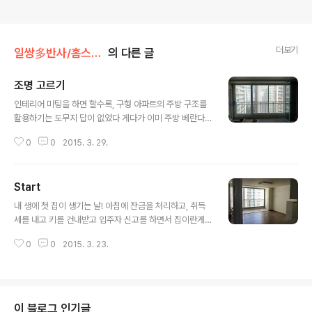
더보기
일쌍多반사/홈스윗홈
의 다른 글
조명 고르기
글 내용
인테리어 미팅을 하면 할수록, 구형 아파트의 주방 구조를
활용하기는 도무지 답이 없었다 게다가 이미 주방 베란다
는 확장되어 있고, 가스배관 바로 뒤에 두툼하게 자리잡고
0
0
2015. 3. 29.
있는 배관벽까지... 냉장고를 어디다 두기가 정말 힘들었다
ㅠ 고심에 고심을 거듭하다 얻은 결론 식탁 테이블을 베란
다에 두자! 그리고 요즘 유행하는 ㄴ자 형태의 아일랜드 싱
Start
크대를 포기하고, 냉장고를 주방입구에 두기로 했다! 냉장
글 내용
고 덕에 좁아진 싱크대를 커버하기 위해 아일랜드식의 보
내 생에 첫 집이 생기는 날! 아침에 잔금을 처리하고, 취득
조 싱크대를 주방 벽에 붙이기로~ 기존의 조명은 할로겐
세를 내고 키를 건내받고 입주자 신고를 하면서 집이란게
추가 및 LED등으로 변경하는 보완 작업을 거치고 없던 조
생겼다 비록 오늘 당장 이사가서 사는 것은 아니지만, 몇 달
명은 직접 골라야 했다~ 카레클린트 카페에서 봤던 팬던트
0
0
2015. 3. 23.
을 준비하던 것이 오늘 비로소 시작된다~ 철거하기 직전의
조명이 이뻐서 어떤 제품일까 찾아보던중에 라이마스(ww
모습 이제 2주정도 지나면 그럴싸한 모습으로 변해있기를
w.limas.co.kr)를 알게 되었고 ..
바란다!!!
이 블로그 인기글