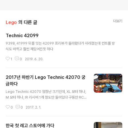
더보기
Lego
의 다른 글
Technic 42099
글 내용
9398, 41999 뒤를 잇는 42099 프리뷰가 올라왔다가 사라졌는데 컨트롤 방
식도 바뀌고 훨씬 재밌어진듯 하다
1
0
2019. 6. 20.
2017년 하반기 Lego Technic 42070 궁
금하다
글 내용
Lego Technic 42070 엄청난 크기인데, XL 모터 하나,
M 모터 하나, IR 리시버 1개 정도만 들어있다 구동만 RC인
가 했더니, 좌우 문쪽 레버로 구동/크레인부를 조정하는 듯
0
0
2017. 2. 1.
하다 유툽 스샷! 정확하게는 안보이지만, 왼쪽 레버는 구동/
크레인(?) 오른쪽 레버는 윈치/지지대 정도로 인것 같다 테
크닉 40주년 답게 멋진 녀석이 나오는구나!
한국 첫 레고 스토어에 가다