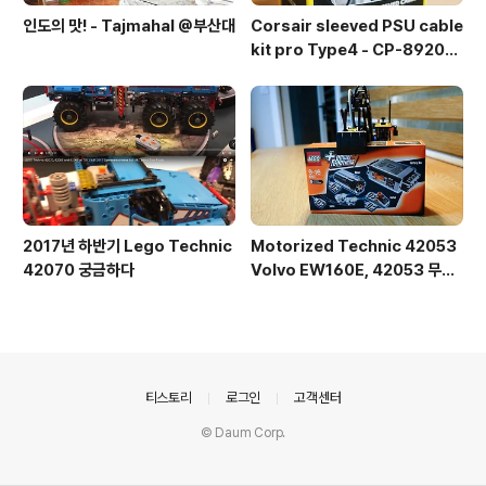
인도의 맛! - Tajmahal @부산대
Corsair sleeved PSU cable
kit pro Type4 - CP-892015
3
2017년 하반기 Lego Technic
Motorized Technic 42053
42070 궁금하다
Volvo EW160E, 42053 무선
조종 개조
의안내
티스토리
로그인
고객센터
© Daum Corp.