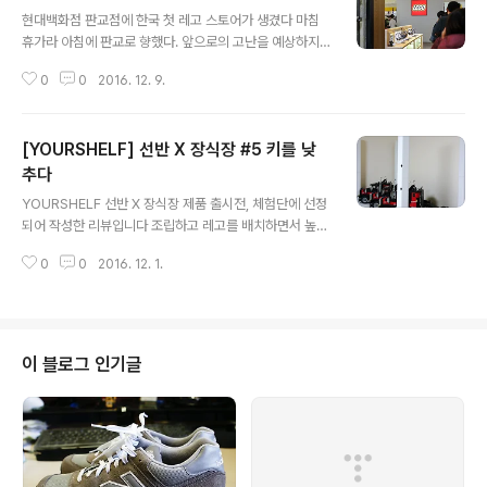
글 내용
현대백화점 판교점에 한국 첫 레고 스토어가 생겼다 마침
휴가라 아침에 판교로 향했다. 앞으로의 고난을 예상하지
못한채... 8시쯤 도착해서 백화점 gate에 레고 스토어에
0
0
2016. 12. 9.
대한 간단한 공지가 있길래, 정문이라 생각되는 gate 1에
갔더니 20여명정도 줄서 있었다 아무런 의심없이 뒤에 줄
을 섰고, 그러길 두시간 반을 하염없이 기다렸네 중간중간
[YOURSHELF] 선반 X 장식장 #5 키를 낮
백화점 직원이 길게선 줄을 확인하며 오고가고 10시쯤되
니 줄서있는걸 사진도 막 찍더라... 10시반 백화점 오픈때
추다
글 내용
까지 별 조치 없이 오픈시간이 되자 백화점 직원의 가이드
YOURSHELF 선반 X 장식장 제품 출시전, 체험단에 선정
를 따라 에스컬레이터를 타고 5층을 향했다 허나 백화점엔
되어 작성한 리뷰입니다 조립하고 레고를 배치하면서 높이
이미 군데군데 사람들이 들어와있었고 5층에 이르렀을땐
에 대한 아쉬움이 있었는데, 메뉴얼이며 기둥 부품을 보면
100명에 겨우 포함되는 정도였다 그렇다... 판교 현백, gat
0
0
2016. 12. 1.
가운데 선명한 선 하나가 궁금했다 그래서 3단 선반을 분
e 무지 많다 간단한 공..
리해서 기둥 커버를 벗기고, 기둥을 쓰윽 뽑아 보니 반으로
분리된다!!! 유레카! 아 역시 높이 조절이 되었구나 기둥 가
운데 부분에 나있는 선 하나... 기둥이 분리가 된다! 기둥을
반으로 줄이면, 커버는 당연히 씌울수 없다 커버 핀을 고정
이 블로그 인기글
하기 위한 구멍은 정면에서 보이지 않게, 기둥을 살짝 돌려
서 다시 조립했다 절반으로 낮추니 블랙캣 높이에 딱 맞다
근데 약간 답답한 느낌도 없지는 않다 조명을 켜보면 어떨
까? 낮은 높이 덕분에 퍽라이트100% 밝기는 너무 과한듯,
40% 밝기로 ..