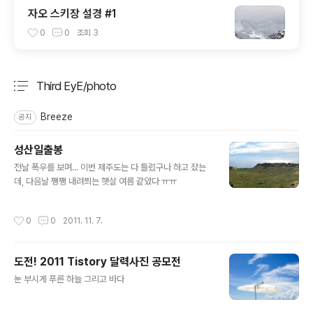
자오 스키장 설경 #1
0
0
조회
3
Third EyE/photo
분류 전체보기
주요 글 목록
Breeze
공지
성산일출봉
글 내용
전날 폭우를 보며... 이번 제주도는 다 틀렸구나 하고 잤는
데, 다음날 쨍쨍 내려쬐는 햇살 여름 같았다 ㅠㅠ
작성시간
0
0
2011. 11. 7.
도전! 2011 Tistory 달력사진 공모전
글 내용
눈 부시게 푸른 하늘 그리고 바다