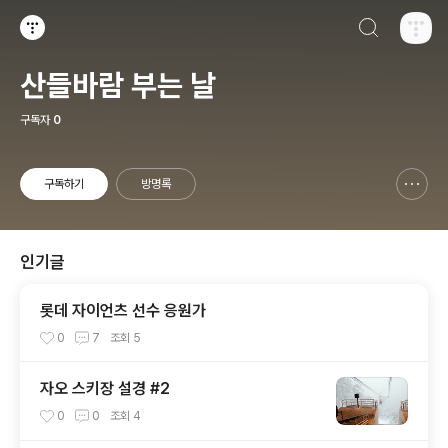
검색하기
티스토리
산들바람 부는 날
구독자
0
구독하기
방명록
신고하기 레이어
열기
인기글
롯데 자이언츠 선수 응원가
0
7
조회
5
자오 스키장 설경 #2
0
0
조회
4