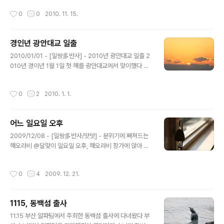
작성시간
0
0
2010. 11. 15.
경인년 광안대교 일출
글 내용
2010/01/01 - [일쌍多반사] - 2010년 광안대교 일출 2
010년 경이년 1월 1일 첫 해를 광안대교에서 맞이했다 바
닷 바람을 온 몸으로 맞으면서 구름위로 떠오르는 금빛의
해가 수~욱 떠오르는 걸 보며 올해도 행복하길 빌어본다 7
작성시간
0
2
2010. 1. 1.
시 10분쯤 자리 잡아서 20여분 기다리다 구름 위로 삐쭉
올라온 저 황금빛 이제 슬슬 떠오르는구나 반갑다 2010
년! 경인년 새해! 새해 복 많이 받으세요 a550 & 80-200
어느 일요일 오후
F2.8 minolta 흑통
글 내용
2009/12/08 - [일쌍多반사/맛맛] - 분위기에 빠져드는
해오라비 @달맞이 일요일 오후, 해오라비 창가에 앉아 따
스한 햇볕을 받으며 커피 한잔의 여유를 가졌다 :) 자주 먹
는 화이트카페모카 입구 문고리에 이렇게 이쁜 장식이 :) 바
작성시간
0
4
2009. 12. 21.
람이 쌀쌀해서인지... 라비는 오늘 내내 자더라 ㅡㅜ a900
& 50/1.4
1115, 동백섬 출사
글 내용
11.15 부산 알파팀에서 주최한 동백섬 출사에 다녀왔다 부