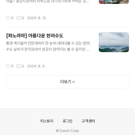
마을~ 중앙시장에서 위쪽으로 아기자기하게 꾸며진 곳인
데 마을의 벽에 예쁜 그림을 그려놓아서 많은 사람들이 찾
곤한다 동피랑 마을을 쭈~욱 오르다 보면 속이 뻥~ 뚫리는
작성시간
0
0
2009. 8. 12.
언덕이 있는데 이곳에서 통영이 한눈에 들어오는 장관이
펼쳐진다
[파노라마] 아름다운 한려수도
글 내용
통영 케이블카 전망대에서 한 눈에 내려다볼 수 있는 한려
수도 날씨가 맑지않아서 먼곳의 섬까지는 볼 수 없지만 남
해의 바다는 참 신비롭고 멋진 곳이다
작성시간
0
0
2009. 8. 9.
더보기
의안내
티스토리
로그인
고객센터
© Daum Corp.