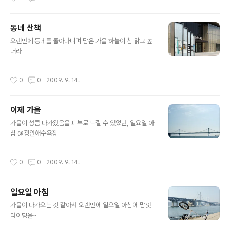
동네 산책
글 내용
오랜만에 동네를 돌아다니며 담은 가을 하늘이 참 맑고 높
더라
작성시간
0
0
2009. 9. 14.
이제 가을
글 내용
가을이 성큼 다가왔음을 피부로 느낄 수 있었던, 일요일 아
침 @광안해수욕장
작성시간
0
0
2009. 9. 14.
일요일 아침
글 내용
가을이 다가오는 것 같아서 오랜만에 일요일 아침에 맘껏
라이딩을~