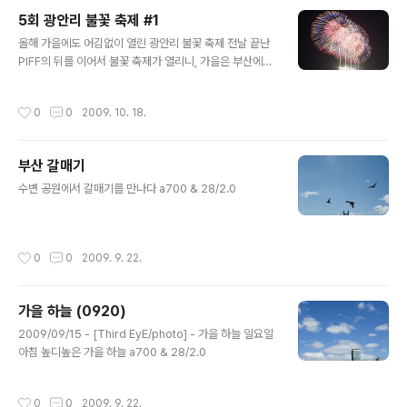
5회 광안리 불꽃 축제 #1
글 내용
올해 가을에도 어김없이 열린 광안리 불꽃 축제 전날 끝난
PIFF의 뒤를 이어서 불꽃 축제가 열리니, 가을은 부산에겐
축제 기간이구나~ 새벽에 비가 와서 걱정했지만 아침에 그
쳐서 맑은 하늘에 불꽃을 구경할 수 있었다 올해도 역시 집
작성시간
0
0
2009. 10. 18.
에서... ㅠ_ㅠ 아~ 민락동에 가리는건 할 수 없구나
부산 갈매기
글 내용
수변 공원에서 갈매기를 만나다 a700 & 28/2.0
작성시간
0
0
2009. 9. 22.
가을 하늘 (0920)
글 내용
2009/09/15 - [Third EyE/photo] - 가을 하늘 일요일
아침 높디높은 가을 하늘 a700 & 28/2.0
작성시간
0
0
2009. 9. 22.