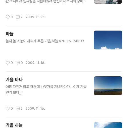
산 소니에서 알파팀을 지원해줘서 열린터라 소니의 장비들
을 사용해볼 수 있는 좋은 기회였다 135/1.8, 11-18, 300
G SSM 등등 가져간 200G 외에 많은 렌즈들을 사용해
작성시간
0
2
2009. 11. 25.
볼 수 있어서 좋은 경험이었지만... 뽐뿌의 징죠가... 괜히 썼
어.... 괜히 썼어.... 그 날 날씨가 추워져서 콧물 흘리며 했던
동백섬 출사 ㅠ_ㅠ a550 & 11-18, 135/1.8ZA, 200G,
하늘
300G SSM
글 내용
높디 높고 눈이 시리게 푸른 가을 하늘 a700 & 1680za
작성시간
0
0
2009. 11. 16.
가을 바다
글 내용
아침 자전거 타고 해운대 바닷가를 지나가다가... 이제 가을
인가 보다;;;
작성시간
0
2
2009. 11. 16.
가을 하늘