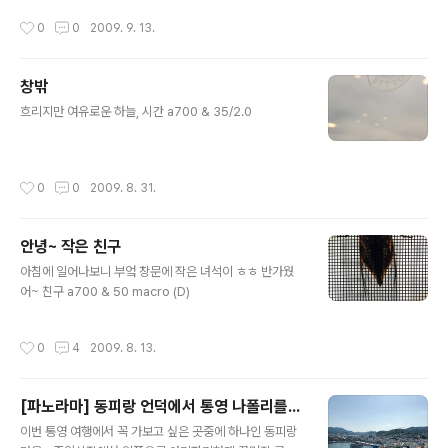
작성시간
0
0
2009. 9. 13.
창밖
글 내용
흐리지만 여유로운 하늘, 시간 a700 & 35/2.0
작성시간
0
0
2009. 8. 31.
안녕~ 작은 친구
글 내용
아침에 일어나보니 부엌 창문에 작은 녀석이 ㅎㅎ 반가웠
어~ 친구 a700 & 50 macro (D)
작성시간
0
4
2009. 8. 13.
[파노라마] 동피랑 언덕에서 통영 나폴리를...
글 내용
이번 통영 여행에서 꼭 가보고 싶은 곳중에 하나인 동피랑