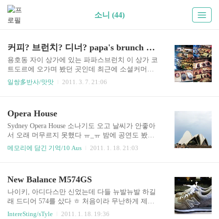
소니 (44)
커피? 브런치? 디너? papa's brunch @용호동
용호동 자이 상가에 있는 파파스브런치 이 상가 코
트도르에 오가며 봤던 곳인데 최근에 소셜커머스
에도 나왔다길래 궁금증이 더욱 커져서 결국 커피
일쌍多반사/맛맛
2011. 3. 7. 21:06
마시러 들렀던 이 곳 뭔가 남달랐다?! 그리 크지 않
는 가게가 엔틱한 분위기로 꾸며져 있고 일리 커피
를 베이스로 브런치나 식사, 저녁에는 디너까지 가
Opera House
능한 만능 가게였다 ㅎㅎ 결국 커피를 마시고 브런
치가 궁금해서 다시 가고, 디너도 궁금해서 한 번
Sydney Opera House 소나기도 오고 날씨가 안좋아
더 가게된 곳이다 :) 커피를 마시러 갔던 첫 날... 일
서 오래 머무르지 못했다 ㅠ_ㅠ 밤에 공연도 봤어
리커피를 쓰는 곳이라 왠지모르게 믿음직 스러웠
야했는데... 작년에 찍어둔 사진을 이제야 정리시작
메모리에 담긴 기억/10 Aus
2011. 1. 18. 21:03
다 ㅎㅎ 이태리에서 직수입한 초콜렛도 함께 파는
'ㅂ' 이건 무슨 공원인가? 포인트에서 찍은 오페라
데 다양한 초콜렛의 유혹을 뿌리칠 수가 없었다 휴
하우스
일 아침 느긋하게 브런치를 즐기기 위해 다시 찾은
New Balance M574GS
이 곳 이른 시간이라 그런지 손님은 많지 않았다 양
송이스프와 브런치를 주문했는..
나이키, 아디다스만 신었는데 다들 뉴발뉴발 하길
래 드디어 574를 샀다 ㅎ 처음이라 무난하게 제일
인기많은(?) 회색으로 M574GS 결정 일단 신어보니
IntereSting/sTyle
2011. 1. 18. 19:36