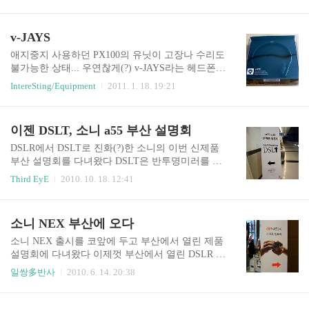
발은 무지하게 편하다 스티치 처리되어 있어서, 반
사될때 제법 이쁘다
v-JAYS
애지중지 사용하던 PX100의 유닛이 고장나 수리도
불가능한 상태... 우연찮게(?) v-JAYS라는 헤드폰을
보게되었다 JAYS라는 회사를 몰랐던 상황이고, PX
IntereSting/Equipment
2011. 1. 18. 19:21
100과 비슷한 가격대에서 해드폰을 찾던중에 발견
했지만, 과연 값어치를 할꺼 의구심이 들었다 기대
반걱정반으로 주문하고 개봉~ 제법 큼직막한 패키
이젠 DSLT, 소니 a55 부산 설명회
지가 눈에 들어왔다 다국어 매뉴얼 ㅎㅎ 친절한(?)
서비스정신 기본 구성품은 이렇다 다소 약해보이
DSLR에서 DSLT로 진화(?)한 소니의 이번 신제품
는 디자인이지만, 발굴의 소리를 내어주는 v-JAYS
부산 설명회를 다녀왔다 DSLT은 반투명미러를 사
만족하며 사용하고 있다
용하면서 기존의 DSLR에서 R이 아닌 T(Translucer)
Third EyE
2010. 10. 18. 12:41
로 그 구조가 바뀌게 되면서 사용하게 되었다고 한
다 핵심만 뽑아내면 ㅎㅎ 동영상 촬영중에도 위상
차 AF를 사용하게 되었다는 것! 타사의 DSLR의 동
소니 NEX 부산에 오다
영상 기능이 MF를 사용했는데 방송 장비의 점유율
이 높았던 소니가 그동안 왜 동영상 기능을 추가하
소니 NEX 출시를 코앞에 두고 부산에서 열린 제품
지 않느냐고 까였던('ㅡ') 그 내막엔 이런 기술을 만
설명회에 다녀왔다 이제껏 부산에서 열린 DSLR 제
들어 내고 있었던것! 구조가 간단해지니 자연스럽
품 설명회는 다 갔었는데 이번엔 장소가 무려 벡스
일쌍多반사
2010. 6. 14. 20:38
게 바디의 소형화 경량화를 이루게 되었다 설명회
코 회의실로 바꼈다 우어~ 일모 카메라 2층 매장(-_
에서 직접 봤는데, 역시나 작더라 'ㅡ' 끌리는 마음
-;)에서 할땐 어찌나 좁고 답답했던지;;; 벡스코 1층
이야 한결같지만 NEX에 대한 정을 더 주기로 마음
회의실 약간 늦게 도착했는데, 이미 제품 설명회는