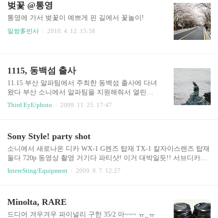
벚꽃 @통영
먹었고, 새로 나올 렌즈에만 관심을 주었다 ㅡㅜ 올
한창이었다 ㅡㅜ 뒤쪽에 앉아 종빠거옹의 설명을
해..
들으며 아이폰으로 딴일을 했;;; 흠. 좋아보이는군
통영에 가서 벚꽃이 예쁘게 핀 길에서 꽃놀이!
설명회가 끝나고, 사진 작가님과 영화 감독님의 강
일쌍多반사
2010. 4. 12. 15:58
연을 열심히 듣고나서 경품 당첨은 언제나 그랬듯
이 꽝! ㅡㅜ 그리고 드디어 NEX를 직접 만져볼 수
가 있었다 쭈~욱 나열된 NEX 요놈이 NEX-5 실버
렸다! +_+ 바디 무게만 바나나우유보다 가볍다능!
1115, 동백섬 출사
배터리, 메모리, 캡은 저멀리~ E-mount 렌즈..
11.15 부산 알파팀에서 주최한 동백섬 출사에 다녀
왔다 부산 소니에서 알파팀을 지원해줘서 열린터
라 소니의 장비들을 사용해볼 수 있는 좋은 기회였
Third EyE/photo
2009. 11. 25. 17:47
다 135/1.8, 11-18, 300G SSM 등등 가져간 200G 외
에 많은 렌즈들을 사용해 볼 수 있어서 좋은 경험이
었지만... 뽐뿌의 징죠가... 괜히 썼어.... 괜히 썼
Sony Style! party shot
어.... 그 날 날씨가 추워져서 콧물 흘리며 했던 동
백섬 출사 ㅠ_ㅠ a550 & 11-18, 135/1.8ZA, 200G, 3
소니에서 새로나온 디카 WX-1 G렌즈 탑재 TX-1 칼자이스렌즈 탑재
00G SSM
둘다 720p 동영상 촬영 거기다 파티샷! 이거 대박일듯!! 서브디카가
떙기는군화~~~
IntereSting/Equipment
2009. 8. 7. 12:27
Minolta, RARE
드디어 겨우겨우 파이널리 구한 35/2 아~~~ ㅠ_ㅠ