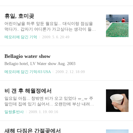
과정 보다가 생각난 벨라지오 분수쇼!!! 아~ 또 가
서 같은 집에 살고 있던 일본 친구 유지로한테 서핑
고 싶다~ 2009/02/12 - [메모리에 담긴 기억/03 US
좀 배워보려고 했는데 아쉽게도 그러질 못했네 ㅠ_
A] - Bellagio water show
휴일, 호미곶
ㅠ 몇 해전 여름 시원한 헌팅턴이 그립다... http://
m..
어린이날을 하루 앞둔 월요일... 대식이랑 점심을
먹다가.. 갑자기 어디론가 가고싶다는 생각이 들었
다 결국, 그날 밤, 후배 둘을 동반해서 호미곶으로
메모리에 담긴 기억
2009. 5. 6. 20:49
떠났다 10시쯤에 출발해서 어둠을 헤치며 달리다
가 울산에서 예상하지도 못한 차 점검('ㅂ')을 받느
라 호미곶에 도착한 시간 새벽 3시경... 겨우겨우
Bellagio water show
방을 잡고, 먹을꺼리를 사고 만찬을 즐기다가, 너무
피곤해서 골아떨어져버렸다 당연히... 호미곶 일출
Bellagio hotel, LV Water show Aug. 2003
은 놓치고 ㅠ_ㅠ 햇살 좋은 휴일 아침 호미곶을 즐
메모리에 담긴 기억/03 USA
2009. 2. 12. 18:09
기고 돌아왔다 그리고 부산에 내려오면서 월전에
들러 회랑 장어도 먹고 잠시나마 울적한 기분을 달
래고 다시 일상으로 돌아왔다 호미곶의 랜드마크
비 갠 후 해월정에서
상생의 손 상생의 손이 바라보는 곳에는 넓은 광장
이 있는데 그곳에 딱 눈에 띄는 한반도 호랑이 또
일요일 아침... 창밖엔 비가 오고 있었다 ㅠ_ㅠ 주
하나의 손은 이렇게 광..
말인데 집에 있기 싫어서... 오랜만에 부산 내려온
규니랑 바람 쐬러 무작정 나섰다 스펀지에 들러서
일쌍多반사
2009. 1. 19. 00:16
징거버거도 하나 먹었는데 닭가슴살이던 패티가,
다리살로 변경 헉... 그러곤 달맞이 해월정으로 향
했다 마침 도착했을 쯤에 비가 그쳐서 따땃한 커피
새해 다짐은 간절곶에서
한잔 마시고, 사진도 찍고~ 해월정에서 마시는 커