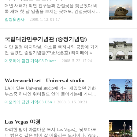
피 한잔의 여유~ 비가 막 그쳐서 사람이 적었다!!!
매년 새해가 되면 친구들과 간절곶을 찾곤했다 비
해월정에 올라서 달맞이 길에 대한 설명 해운대에
록 새해 첫 날 일출을 보지는 못해도, 간절곶에서
서...
새해 다짐을 한, 한 해동안은 왠지모를 기대감과 희
일쌍多반사
2009. 1. 12. 01:17
망이 넘치곤 했다 ^-^ 갑자기 매서워진 날씨였지
만, 꼭 갔다와야겠다는 생각에... 집에 있을 후배녀
석들을 불러 모았다 울산 간절곶으로 고고~ 부산울
국립대만민주기념관 (중정기념당)
산고속도로도 개통했는지, 그 주변 도로가 새로 포
장되어 있었다 일요일이지만 차도 별로 안막히고
대만 일정 마지막날, 숙소를 빠져나와 공항에 가기
기분좋게 간절곶 도착! 오랜만에 찾았는지 모르겠
전 들렸던 중정기념당(中正紀念堂) 타이페이 시내
지만, 많이 바뀌었다는 생각이 들었다 나무 난간이
에서 지하철로 쉽게 갈 수 있는 곳이다. 이곳은 우
메모리에 담긴 기억/08 Taiwan
2008. 5. 22. 17:24
나 계단으로 주변이 꾸며져있었고, 각종 편의 시설
리나라의 문화공원 같은 인상을 받았는데, 때마침
도 새로이 생긴듯 했다 이곳이 간절곶 "이곳을 찾
연말이라 행사를 준비하는 학생들을 곳곳에서 볼
은 분과 그 후손은 새 천년에 영원히 번성할 것입니
수 있었다 중정기념당은 중정, 즉 대만 국민당의 주
Waterworld set - Universal studio
다" 감사합니다 (__) 주차장에 내려 시원한 바다도
석 장개석의 업적을 기념하기 위해 세워진 건물로
바라보고 간절곶 이곳저곳을 ..
대중지정문에서 시작하여 길고 넓은 광장(?)이 이
LA에 있는 Universal studio에 가서 재밌었던 영화
어져있고, 중앙에는 국립대만민주기념관(중정기념
부스중 하나인 워터월드 안에 들어가는데 기다린
당)이 위치하고 있다. 대중지정문(大中至正門) 멤
시간이 좀 길긴했지만 영화와 비슷하게 꾸민 세트
메모리에 담긴 기억/03 USA
2008. 3. 16. 00:21
버들과 함께 대중지정문에서 한방~ 광장의 양옆에
와 영화를 재현해주는 쇼까지 게다가 더위를 날려
도 건물이 있었는데, 개보수중이었다 ;ㅁ; 광장에서
주는 물세레 ㅎㅎ 꼭 앞자리에서 봐야 더 신나는
보이는 중정기념당 기념일에는 중정기념당의 가운
곳! . . .
Las Vegas 야경
데 문이 열린다는데, 그 안에는 앉아있는 장개석 동
상이 있다고 한다. 계단으로도 오르내릴 ..
화려한 밤이 아름다운 도시 Las Vegas는 낮보다도
더 밝은것 같은 밤이 잘 어울리는 도시이다. Venetti