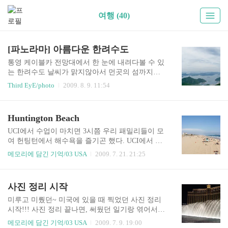
여행 (40)
[파노라마] 아름다운 한려수도
통영 케이블카 전망대에서 한 눈에 내려다볼 수 있
는 한려수도 날씨가 맑지않아서 먼곳의 섬까지는
볼 수 없지만 남해의 바다는 참 신비롭고 멋진 곳이
Third EyE/photo
2009. 8. 9. 11:54
다
Huntington Beach
UCI에서 수업이 마치면 3시쯤 우리 패밀리들이 모
여 헌팅턴에서 해수욕을 즐기곤 했다. UCI에서 버
스를 타고 가면 한 40분쯤 걸린다. 가는 길에 해변
메모리에 담긴 기억/03 USA
2009. 7. 21. 21:25
을 2~3개 정도 지나가는데, 그 중에 가장 유명한 곳
이 헌팅턴이었다, 해변 가운데에 pier가 길~게 나있
는게 신기했고. 무엇보다도 해변에 서핑을 즐기는
사진 정리 시작
사람이 많았다. 우리들도 큰 보드는 못 타보고 연습
용 조그만 보드로 물장구 치는 정도로 만족하긴 했
미루고 미뤘던~ 미국에 있을 때 찍었던 사진 정리
다 :) 한 번은 헌팅턴 해변가에서 유세나온 아놀드
시작!!! 사진 정리 끝나면, 써뒀던 일기랑 엮어서
슈왈츠네거도 만났는데 아마 그 이후로 주지사가
포스팅이나 좀 해야겠음 어제 태양을 삼켜라 제작
메모리에 담긴 기억/03 USA
2009. 7. 9. 19:00
된걸로 기억한다. 헌팅턴에서 본 서퍼들이 부러워