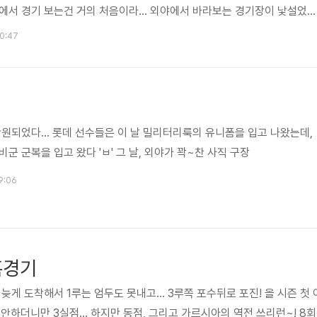
에서 경기 보는건 거의 처음이라... 외야에서 바라보는 경기장이 낯설었다
 경기 시작 전 몸푸는 이대호 살아나거라~ 외야에서 만난 두 사람 경기 시
10:47
찬 롯데의 힘! 이대호 타석, 볼~ 두둥~ 타석에 들어선 강민호, 공하나 
 작렬!!! 홈인~ 박현승 타석, 배트에 맞은 공은...? 롯데가 앞서고 있는 상
렁이는 사직 김주찬 타석... 아쉽지만 파울 1..
만원되었다... 롯데 선수들은 이 날 밀리터리룩의 유니폼을 입고 나왔는데,
군 군복을 입고 왔다 'ㅂ' 그 날, 외야가 꽉~찬 사직 구장
9:06
홈경기
늦게 도착해서 1루는 엄두도 못내고... 3루쪽 포수뒤로 포진! 올 시즌 첫 
하더니만 3실점... 하지만 동점, 그리고 가르시아의 역전 쓰리런~! 8회