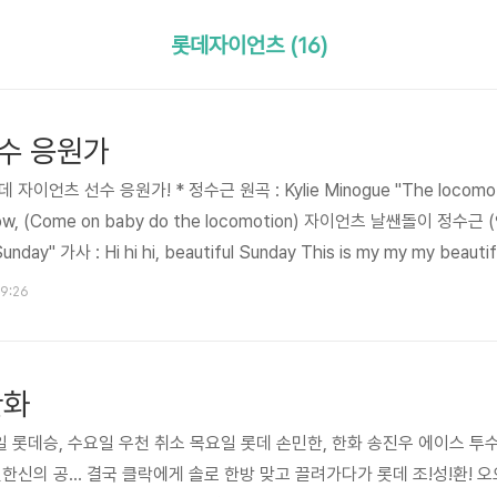
롯데자이언츠 (16)
수 응원가
언츠 선수 응원가! * 정수근 원곡 : Kylie Minogue "The locomotion
ce now, (Come on baby do the locomotion) 자이언츠 날쌘돌이 정수
 Sunday" 가사 : Hi hi hi, beautiful Sunday This is my my my be
 오오오~ * 이대호 원곡 : 자우림 "하하하송" 가사 : 라라라라 마음에 
19:26
라라라 라라라..
한화
일 롯데승, 수요일 우천 취소 목요일 롯데 손민한, 한화 송진우 에이스 
한신의 공... 결국 클락에게 솔로 한방 맞고 끌려가다가 롯데 조!성!환! 