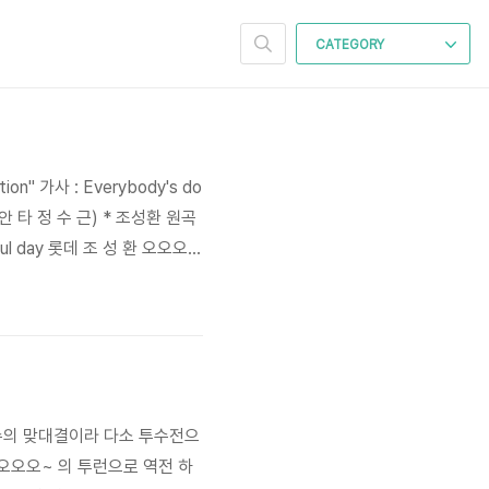
CATEGORY
" 가사 : Everybody's do
근 (안 타 정 수 근) * 조성환 원곡
autiful day 롯데 조 성 환 오오오
마음껏 꽃피우고 라라라라 라라라
투수의 맞대결이라 다소 투수전으
오오오오~ 의 투런으로 역전 하