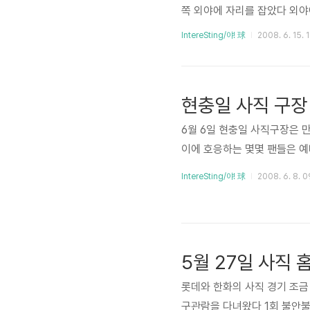
쪽 외야에 자리를 잡았다 외야
'ㅂ' 경기장을 정리하는 카트
IntereSting/야! 球
2008. 6. 15. 
전 엄숙한 가르시아 중견수 김주
고... 콩딱~! 강민호의 쓰리런
황... 마햄 타석에 등장하자 술
현충일 사직 구장
6월 6일 현충일 사직구장은 
이에 호응하는 몇몇 팬들은 예비
IntereSting/야! 球
2008. 6. 8. 0
5월 27일 사직 
롯데와 한화의 사직 경기 조금 
구관람을 다녀왔다 1회 불안불안