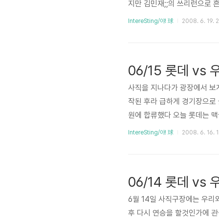
지만 김민재;;의 쓰리런으로 흔
다시 롯데의 반격이 시작되었다
IntereSting/야! 球
2008. 6. 19. 
으로 바꾸고 타석엔 역전투런의
까지 집에오는 차안에서 라디오
06/15 롯데 v
사직을 지나다가 광장에서 보게
작된 후라 급하게 경기장으로 
원에 합류했다 오늘 롯데는 맥
울! 맥클래리의 투구동작 맥클
IntereSting/야! 球
2008. 6. 16. 
는 병살로 우리에게 끌려다녔다
7회까지 안타4개, 롯데의 공
점 2루타 이대호의 사사구 후에
06/14 롯데 vs 
6월 14일 사직구장에는 우리
후 다시 연승을 할것인가에 관심