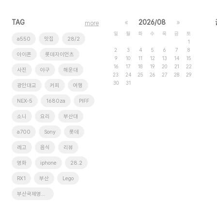
TAG
«
2026/08
»
more
일
월
화
수
목
금
토
a550
맛집
28/2
1
2
3
4
5
6
7
8
아이폰
롯데자이언츠
9
10
11
12
13
14
15
16
17
18
19
20
21
22
사진
야구
해운대
23
24
25
26
27
28
29
30
31
광안대교
커피
여행
NEX-5
1680za
PIFF
소니
요리
부산대
a700
Sony
롯데
레고
음식
리뷰
영화
iphone
28.2
RX1
부산
Lego
부산국제영화제