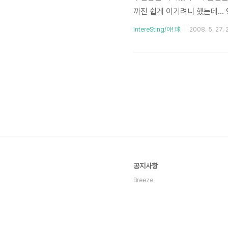
까진 쉽게 이기려니 했는데...
리로 6연승~!!! 이맛에 야
IntereSting/야! 球
2008. 5. 27. 
공지사항
Breeze