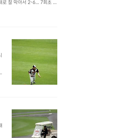
잘 막아서 2-6... 7회초 또
공격상황 한화는 투수를 구대성
게 이대호의 부활 백투백 여기
시
!
패