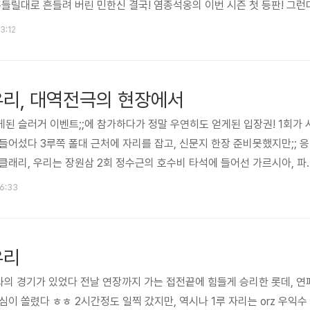
들릴대로 흔들려 버린 민한신 결국! 염종석옹의 이번 시즌 첫 등판! 그런대로 
 만루상황 대타 가르시아! 1,2간 빠지는 안타로 2타점 4-6 계속되는 
23:12
 주인공 조성환 콩딱~ 역전 쓰리런 작렬 그리고 중계가 끝나기가 무섭
 중계를 들으며 미친 ..
s 우리, 대역전극의 현장에서
된 슬러거 이벤트;;에 참가하다가 정말 우연히도 얻게된 입장권! 1회가 
들어섰다 3루쪽 폴대 근처에 자리를 잡고, 신문지 한장 준비못했지만;; 응
클래리, 우리는 장원삼 2회 정수근의 호수비 타석에 들어선 가르시아, 파
래리의 호투였지만, 롯데의 눈에 보이지 않는 에러성 수비와 번번히 놓치
16:33
 그렇게 8회초까지 우리에게 3점을 내어주고... 운명의 8회 말이 되었다
격다운 공격은 8회말에 불을 뿜었다 정수근, 김주찬의 안타, 조성환의 2타
 강민호의 역전 2타점 2루타 정보명의 3루타로 또 한점, 이원석의 1루..
우리
와의 경기가 있었다 전날 연장까지 가는 접전끝에 힘들게 승리한 롯데, 연
이 쏠렸다 ㅎㅎ 2시간정도 일찍 갔지만, 역시나 1루 자리는 orz 우익수