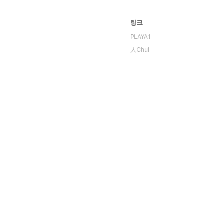
링크
PLAYA1
人Chul