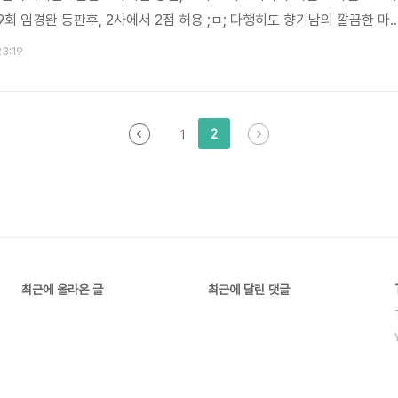
 9회 임경완 등판후, 2사에서 2점 허용 ;ㅁ; 다행히도 향기남의 깔끔한 마
구보러 사직가지싶다 ㅎㅎ
23:19
2
1
최근에 올라온 글
최근에 달린 댓글