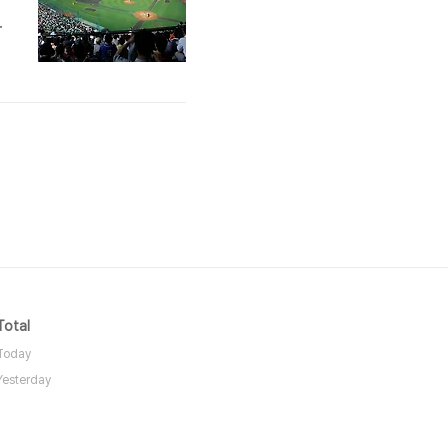
무
Total
Today
Yesterday