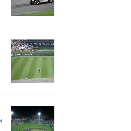
작
빼
야