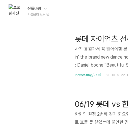
산들바람
산들바람 부는 날
롯데 자이언츠 선
사직 응원가서 꼭 알아야할 롯데 자이
in' the brand new dan
: Daniel boone "Beautiful
오오오~ 롯데 조 성 환 오오오
IntereSting/야! 球
2008. 6. 22. 
라 친구여 마음껏 웃어보게 라
06/19 롯데 vs 
한화와 원정 2번째 경기 화요
로 흐를 듯 싶었는데 불안한 민